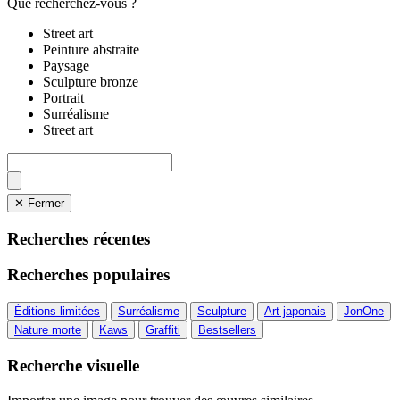
Que recherchez-vous ?
Street art
Peinture abstraite
Paysage
Sculpture bronze
Portrait
Surréalisme
Street art
✕ Fermer
Recherches récentes
Recherches populaires
Éditions limitées
Surréalisme
Sculpture
Art japonais
JonOne
Nature morte
Kaws
Graffiti
Bestsellers
Recherche visuelle