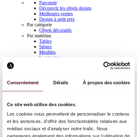
Parcourir
Découvrir les objets design
Meilleures ventes
Design à petit prix
Par catégorie
Objets décoratifs
Par matériau
Tables
Sièges
Meubles
Luminaires
Art de la table
Céramique
Tendances
Richard Orlinski
Consentement
Détails
À propos des cookies
Keith Haring
Jeff Koons
Yayoi Kusama
Jean-Michel Basquiat
Ce site web utilise des cookies.
Tous les designers
Les cookies nous permettent de personnaliser le contenu
et les annonces, d'offrir des fonctionnalités relatives aux
Œuvre de la semaine
médias sociaux et d'analyser notre trafic. Nous
partageons également des informations sur l'utilisation de