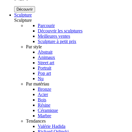
Découvrir
Sculpture
Sculpture
Parcourir
Découvrir les sculptures
Meilleures ventes
Sculpture à petit prix
Par style
Abstrait
Animaux
Street art
Portrait
Pop art
Nu
Par matériau
Bronze
Acier
Bois
Résine
Céramique
Marbre
Tendances
Valérie Hadida
Richard Orlinski