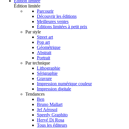
Édition limitée
Édition limitée
Parcourir
Découvrir les éditions
Meilleures ventes
Éditions limitées à petit prix
Par style
Street art
Pop art
Géométrique
Abstrait
Portrait
Par technique
Lithographie
Sérigraphie
Gravure
Impression numérique couleur
Impression digitale
Tendances
Ben
Bruno Mallart
Jef Aérosol
Speedy Graphito
Hervé Di Rosa
Tous les éditeurs