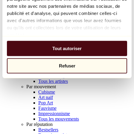
Balloon Dog (Orange)
notre site avec nos partenaires de médias sociaux, de
Jeff Koons
publicité et d'analyse, qui peuvent combiner celles-ci
avec d'autres informations que vous leur avez fournies
10 000 €
ou qu'ils ont collectées lors de votre utilisation de leurs
Découvrir
services.
Artistes
Artistes
Tout autoriser
Parcourir
Tous les peintres
Tous les sculpteurs
Tous les photographes
Refuser
Tous les dessinateurs
Tous les designers
Tous les artistes
Par mouvement
Cubisme
Art naïf
Pop Art
Fauvisme
Impressionnisme
Tous les mouvements
Par réputation
Bestsellers