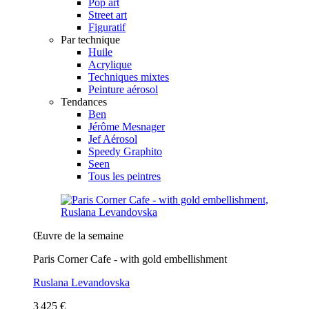
Pop art
Street art
Figuratif
Par technique
Huile
Acrylique
Techniques mixtes
Peinture aérosol
Tendances
Ben
Jérôme Mesnager
Jef Aérosol
Speedy Graphito
Seen
Tous les peintres
Œuvre de la semaine
Paris Corner Cafe - with gold embellishment
Ruslana Levandovska
3 425 €