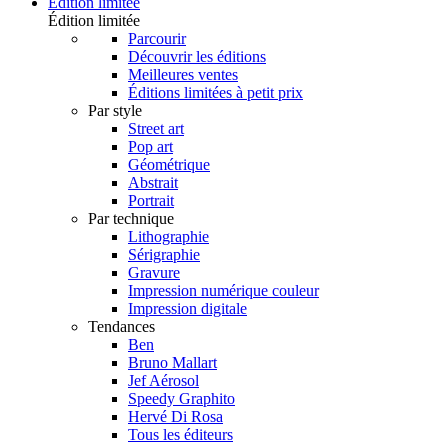
Édition limitée
Édition limitée
Parcourir
Découvrir les éditions
Meilleures ventes
Éditions limitées à petit prix
Par style
Street art
Pop art
Géométrique
Abstrait
Portrait
Par technique
Lithographie
Sérigraphie
Gravure
Impression numérique couleur
Impression digitale
Tendances
Ben
Bruno Mallart
Jef Aérosol
Speedy Graphito
Hervé Di Rosa
Tous les éditeurs