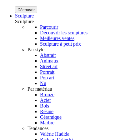
Découvrir
Sculpture
Sculpture
Parcourir
Découvrir les sculptures
Meilleures ventes
Sculpture à petit prix
Par style
Abstrait
Animaux
Street art
Portrait
Pop art
Nu
Par matériau
Bronze
Acier
Bois
Résine
Céramique
Marbre
Tendances
Valérie Hadida
Richard Orlinski