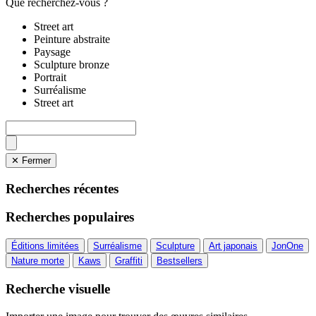
Que recherchez-vous ?
Street art
Peinture abstraite
Paysage
Sculpture bronze
Portrait
Surréalisme
Street art
✕ Fermer
Recherches récentes
Recherches populaires
Éditions limitées
Surréalisme
Sculpture
Art japonais
JonOne
Nature morte
Kaws
Graffiti
Bestsellers
Recherche visuelle