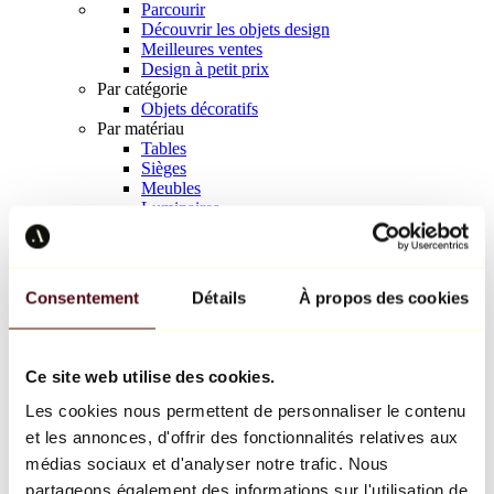
Parcourir
Découvrir les objets design
Meilleures ventes
Design à petit prix
Par catégorie
Objets décoratifs
Par matériau
Tables
Sièges
Meubles
Luminaires
Art de la table
Céramique
Tendances
Richard Orlinski
Consentement
Détails
À propos des cookies
Keith Haring
Jeff Koons
Yayoi Kusama
Jean-Michel Basquiat
Ce site web utilise des cookies.
Tous les designers
Les cookies nous permettent de personnaliser le contenu
et les annonces, d'offrir des fonctionnalités relatives aux
Œuvre de la semaine
médias sociaux et d'analyser notre trafic. Nous
partageons également des informations sur l'utilisation de