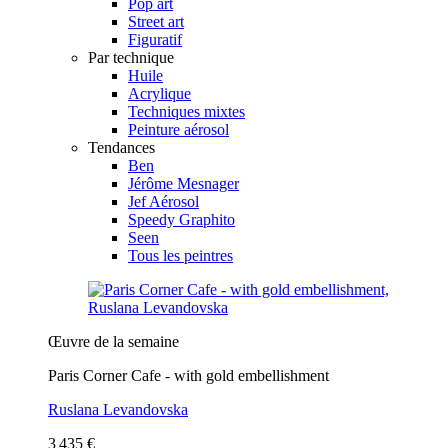
Pop art
Street art
Figuratif
Par technique
Huile
Acrylique
Techniques mixtes
Peinture aérosol
Tendances
Ben
Jérôme Mesnager
Jef Aérosol
Speedy Graphito
Seen
Tous les peintres
Œuvre de la semaine
Paris Corner Cafe - with gold embellishment
Ruslana Levandovska
3 435 €