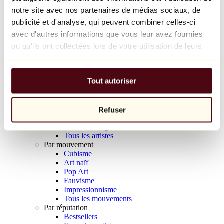
Balloon Dog (Orange)
notre site avec nos partenaires de médias sociaux, de
Jeff Koons
publicité et d'analyse, qui peuvent combiner celles-ci
avec d'autres informations que vous leur avez fournies
10 000 €
ou qu'ils ont collectées lors de votre utilisation de leurs
Découvrir
services.
Artistes
Artistes
Tout autoriser
Parcourir
Tous les peintres
Tous les sculpteurs
Tous les photographes
Refuser
Tous les dessinateurs
Tous les designers
Tous les artistes
Par mouvement
Cubisme
Art naïf
Pop Art
Fauvisme
Impressionnisme
Tous les mouvements
Par réputation
Bestsellers