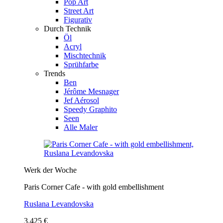
Pop Art
Street Art
Figurativ
Durch Technik
Öl
Acryl
Mischtechnik
Sprühfarbe
Trends
Ben
Jérôme Mesnager
Jef Aérosol
Speedy Graphito
Seen
Alle Maler
Werk der Woche
Paris Corner Cafe - with gold embellishment
Ruslana Levandovska
3.425 €