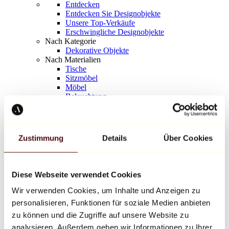
Entdecken
Entdecken Sie Designobjekte
Unsere Top-Verkäufe
Erschwingliche Designobjekte
Nach Kategorie
Dekorative Objekte
Nach Materialien
Tische
Sitzmöbel
Möbel
Beleuchtung
Kunstvolles Geschirr
Keramik
Trends
Richard Orlinski
Zustimmung
Details
Über Cookies
Keith Haring
Jeff Koons
Yayoi Kusama
Jean-Michel Basquiat
Diese Webseite verwendet Cookies
Alle Designer
Wir verwenden Cookies, um Inhalte und Anzeigen zu
personalisieren, Funktionen für soziale Medien anbieten
Werk der Woche
zu können und die Zugriffe auf unsere Website zu
analysieren. Außerdem geben wir Informationen zu Ihrer