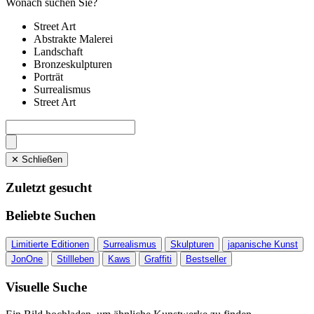
Wonach suchen Sie?
Street Art
Abstrakte Malerei
Landschaft
Bronzeskulpturen
Porträt
Surrealismus
Street Art
✕ Schließen
Zuletzt gesucht
Beliebte Suchen
Limitierte Editionen
Surrealismus
Skulpturen
japanische Kunst
JonOne
Stillleben
Kaws
Graffiti
Bestseller
Visuelle Suche