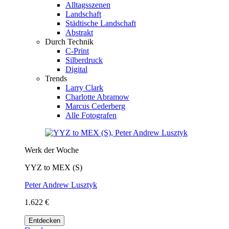
Alltagsszenen
Landschaft
Städtische Landschaft
Abstrakt
Durch Technik
C-Print
Silberdruck
Digital
Trends
Larry Clark
Charlotte Abramow
Marcus Cederberg
Alle Fotografen
Werk der Woche
YYZ to MEX (S)
Peter Andrew Lusztyk
1.622 €
Entdecken