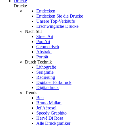
Drucke
Drucke
Entdecken
Entdecken Sie die Drucke
Unsere Top-Verkäufe
Erschwingliche Drucke
Nach Stil
Street Art
Pop Art
Geometrisch
Abstrakt
Porträt
Durch Technik
Lithografie
Serigrafie
Radierung
Digitaler Farbdruck
Digitaldruck
Trends
Ben
Bruno Mallart
Jef Aérosol
Speedy Graphito
Hervé Di Rosa
Alle Druckgrafiker