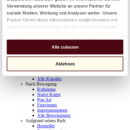
Balloon Dog (Orange)
Verwendung unserer Website an unsere Partner für
Jeff Koons
soziale Medien, Werbung und Analysen weiter. Unsere
Partner führen diese Informationen möglicherweise mit
10.000 €
weiteren Daten zusammen, die Sie ihnen bereitgestellt
Entdecken
haben oder die sie im Rahmen Ihrer Nutzung der Dienste
Künstler
gesammelt haben.
Künstler
Alle zulassen
Entdecken
Alle Maler
Alle Bildhauer
Alle Fotografen
Ablehnen
Alle Zeichner
Alle Designer
Alle Künstler
Nach Bewegung
Kubismus
Naive Kunst
Pop Art
Fauvismus
Impressionismus
Alle Bewegungen
Aufgrund seines Rufs
Bestseller