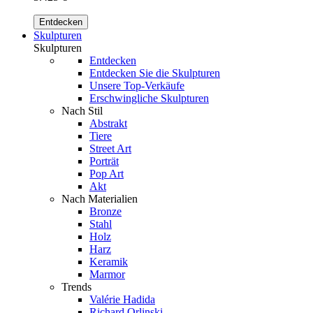
Entdecken
Skulpturen
Skulpturen
Entdecken
Entdecken Sie die Skulpturen
Unsere Top-Verkäufe
Erschwingliche Skulpturen
Nach Stil
Abstrakt
Tiere
Street Art
Porträt
Pop Art
Akt
Nach Materialien
Bronze
Stahl
Holz
Harz
Keramik
Marmor
Trends
Valérie Hadida
Richard Orlinski