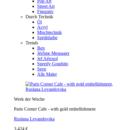
Pop Art
Street Art
Figurativ
Durch Technik
Öl
Acryl
Mischtechnik
Sprühfarbe
Trends
Ben
Jérôme Mesnager
Jef Aérosol
Speedy Graphito
Seen
Alle Maler
Werk der Woche
Paris Corner Cafe - with gold embellishment
Ruslana Levandovska
3.424 €