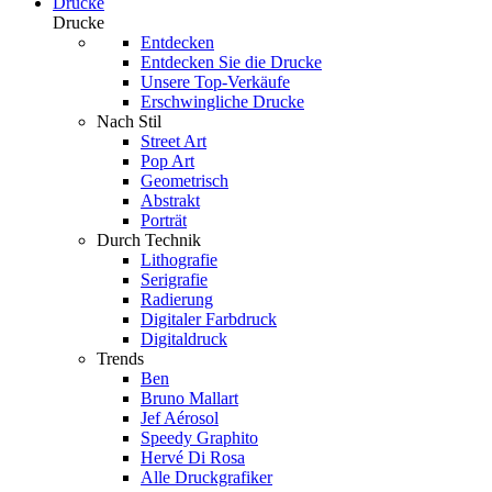
Drucke
Drucke
Entdecken
Entdecken Sie die Drucke
Unsere Top-Verkäufe
Erschwingliche Drucke
Nach Stil
Street Art
Pop Art
Geometrisch
Abstrakt
Porträt
Durch Technik
Lithografie
Serigrafie
Radierung
Digitaler Farbdruck
Digitaldruck
Trends
Ben
Bruno Mallart
Jef Aérosol
Speedy Graphito
Hervé Di Rosa
Alle Druckgrafiker