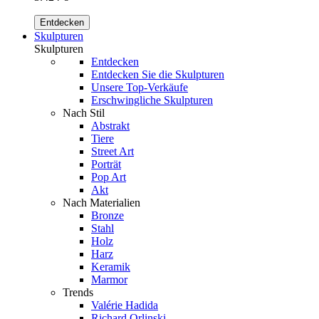
Entdecken
Skulpturen
Skulpturen
Entdecken
Entdecken Sie die Skulpturen
Unsere Top-Verkäufe
Erschwingliche Skulpturen
Nach Stil
Abstrakt
Tiere
Street Art
Porträt
Pop Art
Akt
Nach Materialien
Bronze
Stahl
Holz
Harz
Keramik
Marmor
Trends
Valérie Hadida
Richard Orlinski