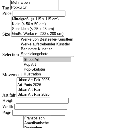
Tag
Price
Size
Selection
Movement
Art fair
Height
Width
Page