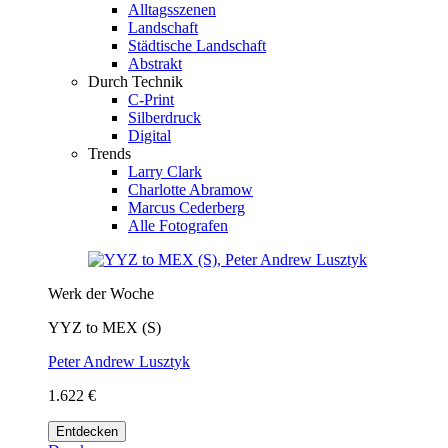
Alltagsszenen
Landschaft
Städtische Landschaft
Abstrakt
Durch Technik
C-Print
Silberdruck
Digital
Trends
Larry Clark
Charlotte Abramow
Marcus Cederberg
Alle Fotografen
Werk der Woche
YYZ to MEX (S)
Peter Andrew Lusztyk
1.622 €
Entdecken