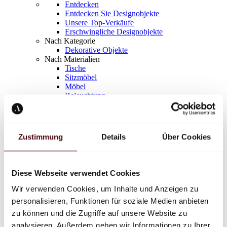
Entdecken
Entdecken Sie Designobjekte
Unsere Top-Verkäufe
Erschwingliche Designobjekte
Nach Kategorie
Dekorative Objekte
Nach Materialien
Tische
Sitzmöbel
Möbel
Beleuchtung
Kunstvolles Geschirr
Keramik
Trends
Richard Orlinski
Zustimmung
Details
Über Cookies
Keith Haring
Jeff Koons
Yayoi Kusama
Jean-Michel Basquiat
Diese Webseite verwendet Cookies
Alle Designer
Wir verwenden Cookies, um Inhalte und Anzeigen zu
personalisieren, Funktionen für soziale Medien anbieten
Werk der Woche
zu können und die Zugriffe auf unsere Website zu
analysieren. Außerdem geben wir Informationen zu Ihrer