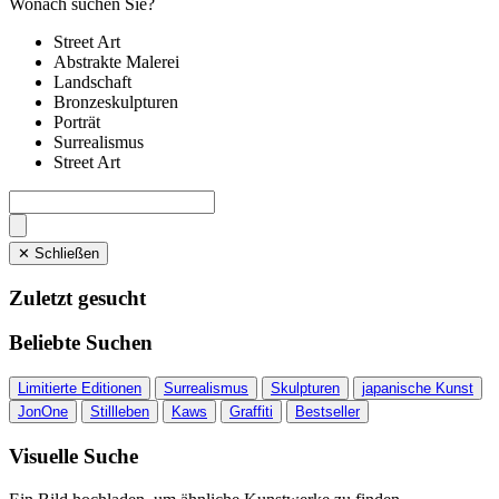
Wonach suchen Sie?
Street Art
Abstrakte Malerei
Landschaft
Bronzeskulpturen
Porträt
Surrealismus
Street Art
✕ Schließen
Zuletzt gesucht
Beliebte Suchen
Limitierte Editionen
Surrealismus
Skulpturen
japanische Kunst
JonOne
Stillleben
Kaws
Graffiti
Bestseller
Visuelle Suche