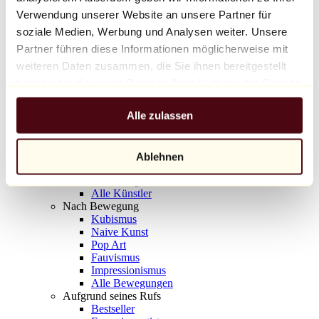
Balloon Dog (Orange)
Verwendung unserer Website an unsere Partner für
Jeff Koons
soziale Medien, Werbung und Analysen weiter. Unsere
Partner führen diese Informationen möglicherweise mit
10.000 €
weiteren Daten zusammen, die Sie ihnen bereitgestellt
Entdecken
haben oder die sie im Rahmen Ihrer Nutzung der Dienste
Künstler
gesammelt haben.
Künstler
Alle zulassen
Entdecken
Alle Maler
Alle Bildhauer
Alle Fotografen
Ablehnen
Alle Zeichner
Alle Designer
Alle Künstler
Nach Bewegung
Kubismus
Naive Kunst
Pop Art
Fauvismus
Impressionismus
Alle Bewegungen
Aufgrund seines Rufs
Bestseller