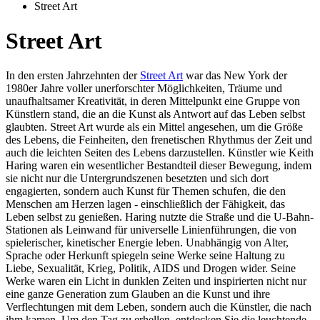
Street Art
Street Art
In den ersten Jahrzehnten der
Street Art
war das New York der
1980er Jahre voller unerforschter Möglichkeiten, Träume und
unaufhaltsamer Kreativität, in deren Mittelpunkt eine Gruppe von
Künstlern stand, die an die Kunst als Antwort auf das Leben selbst
glaubten. Street Art wurde als ein Mittel angesehen, um die Größe
des Lebens, die Feinheiten, den frenetischen Rhythmus der Zeit und
auch die leichten Seiten des Lebens darzustellen. Künstler wie Keith
Haring waren ein wesentlicher Bestandteil dieser Bewegung, indem
sie nicht nur die Untergrundszenen besetzten und sich dort
engagierten, sondern auch Kunst für Themen schufen, die den
Menschen am Herzen lagen - einschließlich der Fähigkeit, das
Leben selbst zu genießen. Haring nutzte die Straße und die U-Bahn-
Stationen als Leinwand für universelle Linienführungen, die von
spielerischer, kinetischer Energie leben. Unabhängig von Alter,
Sprache oder Herkunft spiegeln seine Werke seine Haltung zu
Liebe, Sexualität, Krieg, Politik, AIDS und Drogen wider. Seine
Werke waren ein Licht in dunklen Zeiten und inspirierten nicht nur
eine ganze Generation zum Glauben an die Kunst und ihre
Verflechtungen mit dem Leben, sondern auch die Künstler, die nach
ihm kamen. Um den Tag zu erhellen, entdecken Sie die leuchtende