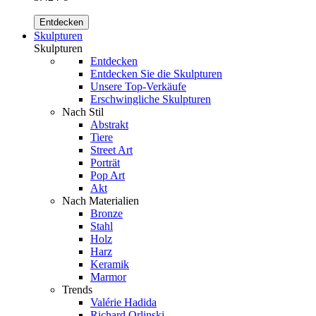
Entdecken
Skulpturen
Skulpturen
Entdecken
Entdecken Sie die Skulpturen
Unsere Top-Verkäufe
Erschwingliche Skulpturen
Nach Stil
Abstrakt
Tiere
Street Art
Porträt
Pop Art
Akt
Nach Materialien
Bronze
Stahl
Holz
Harz
Keramik
Marmor
Trends
Valérie Hadida
Richard Orlinski