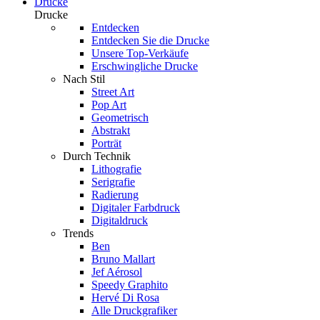
Drucke
Drucke
Entdecken
Entdecken Sie die Drucke
Unsere Top-Verkäufe
Erschwingliche Drucke
Nach Stil
Street Art
Pop Art
Geometrisch
Abstrakt
Porträt
Durch Technik
Lithografie
Serigrafie
Radierung
Digitaler Farbdruck
Digitaldruck
Trends
Ben
Bruno Mallart
Jef Aérosol
Speedy Graphito
Hervé Di Rosa
Alle Druckgrafiker