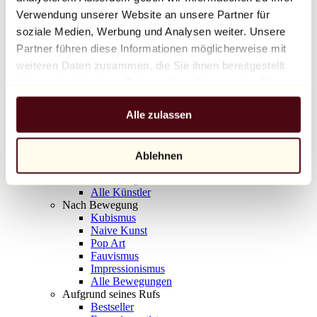
Balloon Dog (Orange)
Verwendung unserer Website an unsere Partner für
Jeff Koons
soziale Medien, Werbung und Analysen weiter. Unsere
Partner führen diese Informationen möglicherweise mit
10.000 €
weiteren Daten zusammen, die Sie ihnen bereitgestellt
Entdecken
haben oder die sie im Rahmen Ihrer Nutzung der Dienste
Künstler
gesammelt haben.
Künstler
Alle zulassen
Entdecken
Alle Maler
Alle Bildhauer
Alle Fotografen
Ablehnen
Alle Zeichner
Alle Designer
Alle Künstler
Nach Bewegung
Kubismus
Naive Kunst
Pop Art
Fauvismus
Impressionismus
Alle Bewegungen
Aufgrund seines Rufs
Bestseller