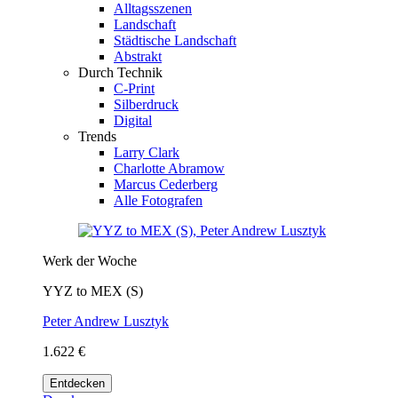
Alltagsszenen
Landschaft
Städtische Landschaft
Abstrakt
Durch Technik
C-Print
Silberdruck
Digital
Trends
Larry Clark
Charlotte Abramow
Marcus Cederberg
Alle Fotografen
Werk der Woche
YYZ to MEX (S)
Peter Andrew Lusztyk
1.622 €
Entdecken