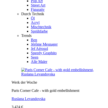
Pop Art
Street Art
Figurativ
Durch Technik
Öl
Acryl
Mischtechnik
Sprühfarbe
Trends
Ben
Jérôme Mesnager
Jef Aérosol
Speedy Graphito
Seen
Alle Maler
Werk der Woche
Paris Corner Cafe - with gold embellishment
Ruslana Levandovska
3.424 €