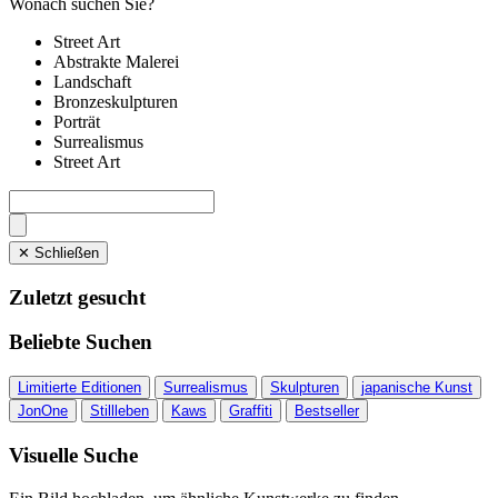
Wonach suchen Sie?
Street Art
Abstrakte Malerei
Landschaft
Bronzeskulpturen
Porträt
Surrealismus
Street Art
✕ Schließen
Zuletzt gesucht
Beliebte Suchen
Limitierte Editionen
Surrealismus
Skulpturen
japanische Kunst
JonOne
Stillleben
Kaws
Graffiti
Bestseller
Visuelle Suche