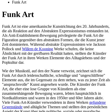
Funk Art
Funk Art
Funk Art ist eine amerikanische Kunstrichtung des 20. Jahrhunderts,
die als Reaktion auf den Abstrakten Expressionismus entstanden ist.
Als Anti-Establishment-Bewegung privilegierte die Funk Art die
Figuration gegenüber den abstrakten Formen, die die Kunst jener
Zeit dominierten. Während abstrakte Expressionisten wie Jackson
Pollock und
Willem de Kooning
Werke schufen, die keine
Ähnlichkeit mit der greifbaren Realität hatten, stellten die Künstler
der Funk Art in ihren Werken Elemente des Alltagslebens und der
Popkultur dar.
Wie der Musikstil, auf den der Name verweist, zeichnet sich die
Funk Art durch leidenschaftliche, schrullige und "ungeschliffene"
Elemente aus, die im Gegensatz zu dem stehen, was zu jener Zeit als
"anspruchsvolle" Kunst angesehen wurde. Die Künstler der Funk
Art, die eher eine lose Gruppe von Künstlern als eine
zusammenhängende Bewegung waren, lebten hauptsächlich in
Nordkalifornien und waren in den 1950er und 60er Jahren aktiv.
Viele Funk-Art-Künstler verwendeten in ihren Werken
gefundene
Gegenstände
und alltägliche Themen und stellten den persönlichen
Aspekt der Kunst über jede politische, soziale oder moralische