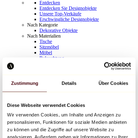
Entdecken
Entdecken Sie Designobjekte
Unsere Top-Verkäufe
Erschwingliche Designobjekte
Nach Kategorie
Dekorative Objekte
Nach Materialien
Tische
Sitzmöbel
Möbel
Beleuchtung
Kunstvolles Geschirr
Keramik
Trends
Richard Orlinski
Zustimmung
Details
Über Cookies
Keith Haring
Jeff Koons
Yayoi Kusama
Jean-Michel Basquiat
Diese Webseite verwendet Cookies
Alle Designer
Wir verwenden Cookies, um Inhalte und Anzeigen zu
personalisieren, Funktionen für soziale Medien anbieten
Werk der Woche
zu können und die Zugriffe auf unsere Website zu
analysieren. Außerdem geben wir Informationen zu Ihrer