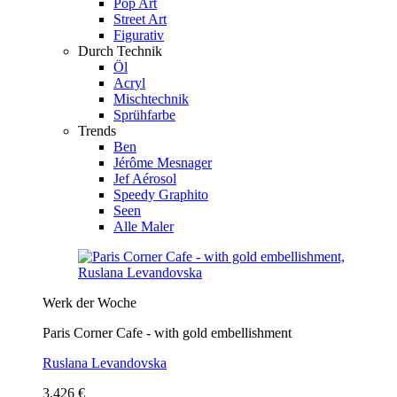
Pop Art
Street Art
Figurativ
Durch Technik
Öl
Acryl
Mischtechnik
Sprühfarbe
Trends
Ben
Jérôme Mesnager
Jef Aérosol
Speedy Graphito
Seen
Alle Maler
Werk der Woche
Paris Corner Cafe - with gold embellishment
Ruslana Levandovska
3.426 €