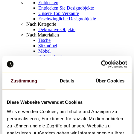
Entdecken
Entdecken Sie Designobjekte
Unsere Top-Verkäufe
Erschwingliche Designobjekte
Nach Kategorie
Dekorative Objekte
Nach Materialien
Tische
Sitzmöbel
Möbel
Beleuchtung
Kunstvolles Geschirr
Keramik
Trends
Richard Orlinski
Zustimmung
Details
Über Cookies
Keith Haring
Jeff Koons
Yayoi Kusama
Jean-Michel Basquiat
Diese Webseite verwendet Cookies
Alle Designer
Wir verwenden Cookies, um Inhalte und Anzeigen zu
personalisieren, Funktionen für soziale Medien anbieten
Werk der Woche
zu können und die Zugriffe auf unsere Website zu
analysieren. Außerdem geben wir Informationen zu Ihrer