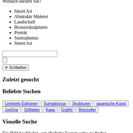
Wonach suchen Sie?
Street Art
Abstrakte Malerei
Landschaft
Bronzeskulpturen
Porträt
Surrealismus
Street Art
✕ Schließen
Zuletzt gesucht
Beliebte Suchen
Limitierte Editionen
Surrealismus
Skulpturen
japanische Kunst
JonOne
Stillleben
Kaws
Graffiti
Bestseller
Visuelle Suche