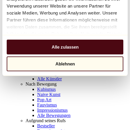
Balloon Dog (Orange)
Verwendung unserer Website an unsere Partner für
Jeff Koons
soziale Medien, Werbung und Analysen weiter. Unsere
Partner führen diese Informationen möglicherweise mit
10.000 €
weiteren Daten zusammen, die Sie ihnen bereitgestellt
Entdecken
haben oder die sie im Rahmen Ihrer Nutzung der Dienste
Künstler
gesammelt haben.
Künstler
Alle zulassen
Entdecken
Alle Maler
Alle Bildhauer
Alle Fotografen
Ablehnen
Alle Zeichner
Alle Designer
Alle Künstler
Nach Bewegung
Kubismus
Naive Kunst
Pop Art
Fauvismus
Impressionismus
Alle Bewegungen
Aufgrund seines Rufs
Bestseller