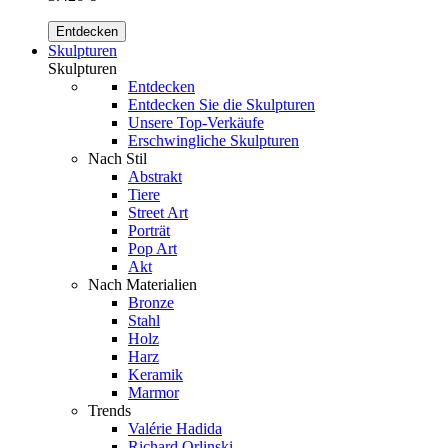
Entdecken
Skulpturen
Skulpturen
Entdecken
Entdecken Sie die Skulpturen
Unsere Top-Verkäufe
Erschwingliche Skulpturen
Nach Stil
Abstrakt
Tiere
Street Art
Porträt
Pop Art
Akt
Nach Materialien
Bronze
Stahl
Holz
Harz
Keramik
Marmor
Trends
Valérie Hadida
Richard Orlinski