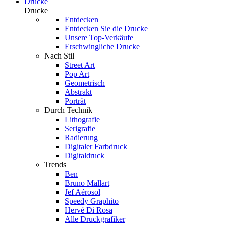
Drucke
Drucke
Entdecken
Entdecken Sie die Drucke
Unsere Top-Verkäufe
Erschwingliche Drucke
Nach Stil
Street Art
Pop Art
Geometrisch
Abstrakt
Porträt
Durch Technik
Lithografie
Serigrafie
Radierung
Digitaler Farbdruck
Digitaldruck
Trends
Ben
Bruno Mallart
Jef Aérosol
Speedy Graphito
Hervé Di Rosa
Alle Druckgrafiker