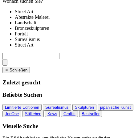
Wonach suchen Sie?
Street Art
Abstrakte Malerei
Landschaft
Bronzeskulpturen
Porträt
Surrealismus
Street Art
✕ Schließen
Zuletzt gesucht
Beliebte Suchen
Limitierte Editionen
Surrealismus
Skulpturen
japanische Kunst
JonOne
Stillleben
Kaws
Graffiti
Bestseller
Visuelle Suche