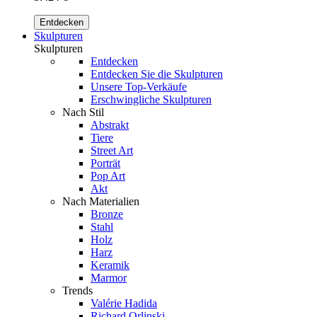
Entdecken
Skulpturen
Skulpturen
Entdecken
Entdecken Sie die Skulpturen
Unsere Top-Verkäufe
Erschwingliche Skulpturen
Nach Stil
Abstrakt
Tiere
Street Art
Porträt
Pop Art
Akt
Nach Materialien
Bronze
Stahl
Holz
Harz
Keramik
Marmor
Trends
Valérie Hadida
Richard Orlinski