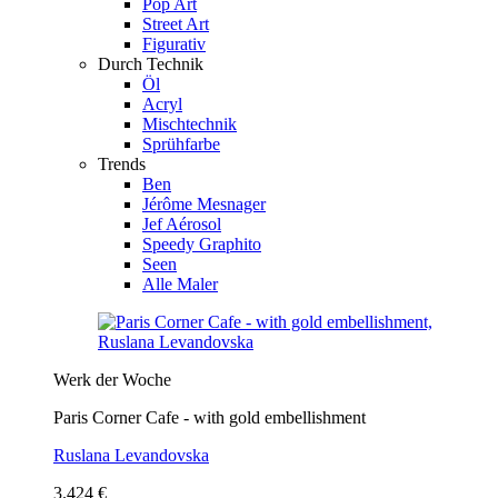
Pop Art
Street Art
Figurativ
Durch Technik
Öl
Acryl
Mischtechnik
Sprühfarbe
Trends
Ben
Jérôme Mesnager
Jef Aérosol
Speedy Graphito
Seen
Alle Maler
Werk der Woche
Paris Corner Cafe - with gold embellishment
Ruslana Levandovska
3.424 €