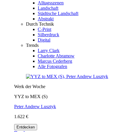
Alltagsszenen
Landschaft
Städtische Landschaft
Abstrakt
Durch Technik
C-Print
Silberdruck
Digital
Trends
Larry Clark
Charlotte Abramow
Marcus Cederberg
Alle Fotografen
Werk der Woche
YYZ to MEX (S)
Peter Andrew Lusztyk
1.622 €
Entdecken