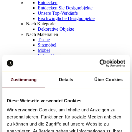
Entdecken
Entdecken Sie Designobjekte
Unsere Top-Verkäufe
Erschwingliche Designobjekte
Nach Kategorie
Dekorative Objekte
Nach Materialien
Tische
Sitzmöbel
Möbel
Beleuchtung
Kunstvolles Geschirr
Keramik
Trends
Richard Orlinski
Zustimmung
Details
Über Cookies
Keith Haring
Jeff Koons
Yayoi Kusama
Jean-Michel Basquiat
Diese Webseite verwendet Cookies
Alle Designer
Wir verwenden Cookies, um Inhalte und Anzeigen zu
personalisieren, Funktionen für soziale Medien anbieten
Werk der Woche
zu können und die Zugriffe auf unsere Website zu
analysieren. Außerdem geben wir Informationen zu Ihrer