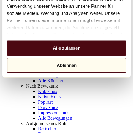
Balloon Dog (Orange)
Verwendung unserer Website an unsere Partner für
Jeff Koons
soziale Medien, Werbung und Analysen weiter. Unsere
Partner führen diese Informationen möglicherweise mit
10.000 €
weiteren Daten zusammen, die Sie ihnen bereitgestellt
Entdecken
haben oder die sie im Rahmen Ihrer Nutzung der Dienste
Künstler
gesammelt haben.
Künstler
Alle zulassen
Entdecken
Alle Maler
Alle Bildhauer
Alle Fotografen
Ablehnen
Alle Zeichner
Alle Designer
Alle Künstler
Nach Bewegung
Kubismus
Naive Kunst
Pop Art
Fauvismus
Impressionismus
Alle Bewegungen
Aufgrund seines Rufs
Bestseller