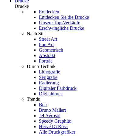
Drucke
Drucke
Entdecken
Entdecken Sie die Drucke
Unsere Top-Verkäufe
Erschwingliche Drucke
Nach Stil
Street Art
Pop Art
Geometrisch
Abstrakt
Porträt
Durch Technik
Lithografie
Serigrafie
Radierung
Digitaler Farbdruck
Digitaldruck
Trends
Ben
Bruno Mallart
Jef Aérosol
Speedy Graphito
Hervé Di Rosa
Alle Druckgrafiker