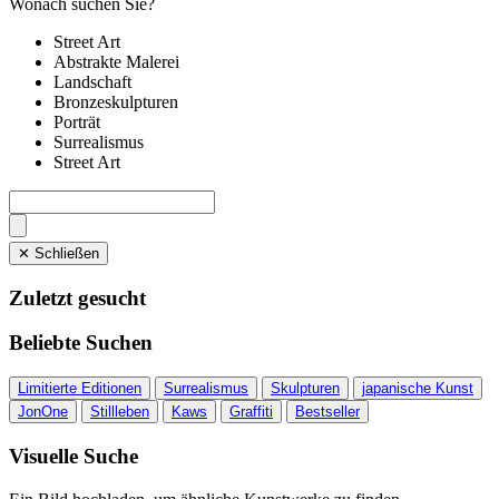
Wonach suchen Sie?
Street Art
Abstrakte Malerei
Landschaft
Bronzeskulpturen
Porträt
Surrealismus
Street Art
✕ Schließen
Zuletzt gesucht
Beliebte Suchen
Limitierte Editionen
Surrealismus
Skulpturen
japanische Kunst
JonOne
Stillleben
Kaws
Graffiti
Bestseller
Visuelle Suche