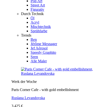
Pop Art
Street Art
Figurativ
Durch Technik
Öl
Acryl
Mischtechnik
Sprühfarbe
Trends
Ben
Jérôme Mesnager
Jef Aérosol
Speedy Graphito
Seen
Alle Maler
Werk der Woche
Paris Corner Cafe - with gold embellishment
Ruslana Levandovska
3.425 €