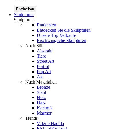
Entdecken
Skulpturen
Skulpturen
Entdecken
Entdecken Sie die Skulpturen
Unsere Top-Verkäufe
Erschwingliche Skulpturen
Nach Stil
Abstrakt
Tiere
Street Art
Porträt
Pop Art
Akt
Nach Materialien
Bronze
Stahl
Holz
Harz
Keramik
Marmor
Trends
Valérie Hadida
Richard Orlinski