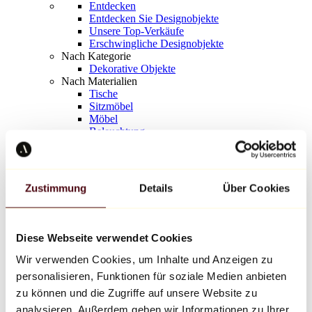
Entdecken
Entdecken Sie Designobjekte
Unsere Top-Verkäufe
Erschwingliche Designobjekte
Nach Kategorie
Dekorative Objekte
Nach Materialien
Tische
Sitzmöbel
Möbel
Beleuchtung
Kunstvolles Geschirr
Keramik
Trends
Richard Orlinski
Zustimmung
Details
Über Cookies
Keith Haring
Jeff Koons
Yayoi Kusama
Jean-Michel Basquiat
Diese Webseite verwendet Cookies
Alle Designer
Wir verwenden Cookies, um Inhalte und Anzeigen zu
personalisieren, Funktionen für soziale Medien anbieten
Werk der Woche
zu können und die Zugriffe auf unsere Website zu
analysieren. Außerdem geben wir Informationen zu Ihrer