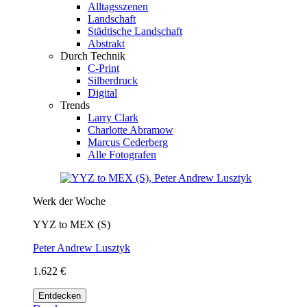
Alltagsszenen
Landschaft
Städtische Landschaft
Abstrakt
Durch Technik
C-Print
Silberdruck
Digital
Trends
Larry Clark
Charlotte Abramow
Marcus Cederberg
Alle Fotografen
Werk der Woche
YYZ to MEX (S)
Peter Andrew Lusztyk
1.622 €
Entdecken