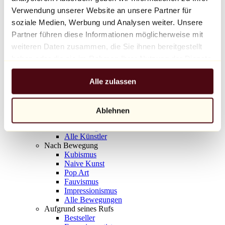
Balloon Dog (Orange)
Verwendung unserer Website an unsere Partner für
Jeff Koons
soziale Medien, Werbung und Analysen weiter. Unsere
Partner führen diese Informationen möglicherweise mit
10.000 €
weiteren Daten zusammen, die Sie ihnen bereitgestellt
Entdecken
haben oder die sie im Rahmen Ihrer Nutzung der Dienste
Künstler
gesammelt haben.
Künstler
Alle zulassen
Entdecken
Alle Maler
Alle Bildhauer
Alle Fotografen
Ablehnen
Alle Zeichner
Alle Designer
Alle Künstler
Nach Bewegung
Kubismus
Naive Kunst
Pop Art
Fauvismus
Impressionismus
Alle Bewegungen
Aufgrund seines Rufs
Bestseller