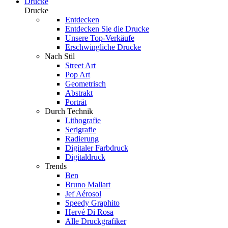
Drucke
Drucke
Entdecken
Entdecken Sie die Drucke
Unsere Top-Verkäufe
Erschwingliche Drucke
Nach Stil
Street Art
Pop Art
Geometrisch
Abstrakt
Porträt
Durch Technik
Lithografie
Serigrafie
Radierung
Digitaler Farbdruck
Digitaldruck
Trends
Ben
Bruno Mallart
Jef Aérosol
Speedy Graphito
Hervé Di Rosa
Alle Druckgrafiker