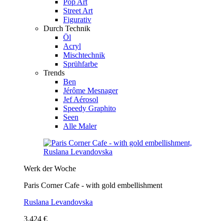
Pop Art
Street Art
Figurativ
Durch Technik
Öl
Acryl
Mischtechnik
Sprühfarbe
Trends
Ben
Jérôme Mesnager
Jef Aérosol
Speedy Graphito
Seen
Alle Maler
Werk der Woche
Paris Corner Cafe - with gold embellishment
Ruslana Levandovska
3.424 €