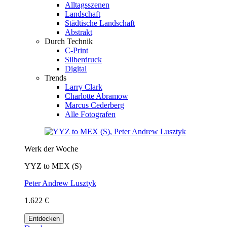
Alltagsszenen
Landschaft
Städtische Landschaft
Abstrakt
Durch Technik
C-Print
Silberdruck
Digital
Trends
Larry Clark
Charlotte Abramow
Marcus Cederberg
Alle Fotografen
Werk der Woche
YYZ to MEX (S)
Peter Andrew Lusztyk
1.622 €
Entdecken