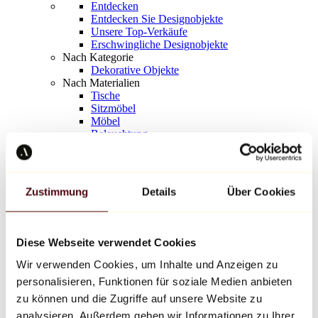
Entdecken
Entdecken Sie Designobjekte
Unsere Top-Verkäufe
Erschwingliche Designobjekte
Nach Kategorie
Dekorative Objekte
Nach Materialien
Tische
Sitzmöbel
Möbel
Beleuchtung
Kunstvolles Geschirr
Keramik
Trends
Richard Orlinski
Zustimmung
Details
Über Cookies
Keith Haring
Jeff Koons
Yayoi Kusama
Jean-Michel Basquiat
Diese Webseite verwendet Cookies
Alle Designer
Wir verwenden Cookies, um Inhalte und Anzeigen zu
personalisieren, Funktionen für soziale Medien anbieten
Werk der Woche
zu können und die Zugriffe auf unsere Website zu
analysieren. Außerdem geben wir Informationen zu Ihrer