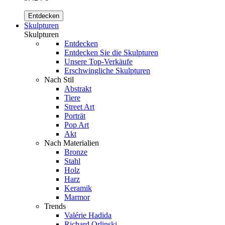
Entdecken
Skulpturen
Skulpturen
Entdecken
Entdecken Sie die Skulpturen
Unsere Top-Verkäufe
Erschwingliche Skulpturen
Nach Stil
Abstrakt
Tiere
Street Art
Porträt
Pop Art
Akt
Nach Materialien
Bronze
Stahl
Holz
Harz
Keramik
Marmor
Trends
Valérie Hadida
Richard Orlinski