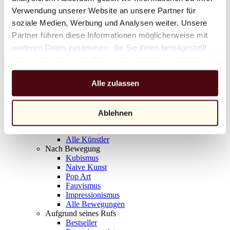
Balloon Dog (Orange)
Verwendung unserer Website an unsere Partner für
Jeff Koons
soziale Medien, Werbung und Analysen weiter. Unsere
Partner führen diese Informationen möglicherweise mit
10.000 €
weiteren Daten zusammen, die Sie ihnen bereitgestellt
Entdecken
haben oder die sie im Rahmen Ihrer Nutzung der Dienste
Künstler
gesammelt haben.
Künstler
Alle zulassen
Entdecken
Alle Maler
Alle Bildhauer
Alle Fotografen
Ablehnen
Alle Zeichner
Alle Designer
Alle Künstler
Nach Bewegung
Kubismus
Naive Kunst
Pop Art
Fauvismus
Impressionismus
Alle Bewegungen
Aufgrund seines Rufs
Bestseller