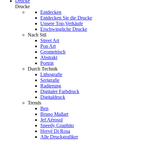
Drucke
Drucke
Entdecken
Entdecken Sie die Drucke
Unsere Top-Verkäufe
Erschwingliche Drucke
Nach Stil
Street Art
Pop Art
Geometrisch
Abstrakt
Porträt
Durch Technik
Lithografie
Serigrafie
Radierung
Digitaler Farbdruck
Digitaldruck
Trends
Ben
Bruno Mallart
Jef Aérosol
Speedy Graphito
Hervé Di Rosa
Alle Druckgrafiker