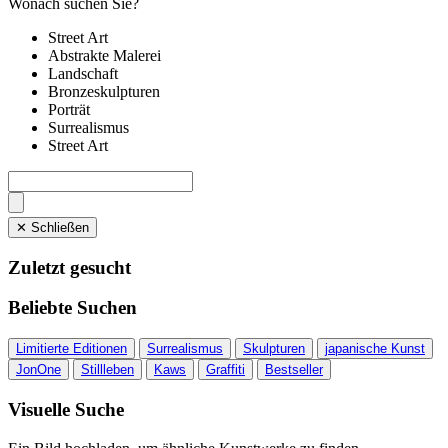
Wonach suchen Sie?
Street Art
Abstrakte Malerei
Landschaft
Bronzeskulpturen
Porträt
Surrealismus
Street Art
✕ Schließen
Zuletzt gesucht
Beliebte Suchen
Limitierte Editionen
Surrealismus
Skulpturen
japanische Kunst
JonOne
Stillleben
Kaws
Graffiti
Bestseller
Visuelle Suche