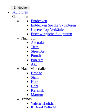
Entdecken
Skulpturen
Skulpturen
Entdecken
Entdecken Sie die Skulpturen
Unsere Top-Verkäufe
Erschwingliche Skulpturen
Nach Stil
Abstrakt
Tiere
Street Art
Porträt
Pop Art
Akt
Nach Materialien
Bronze
Stahl
Holz
Harz
Keramik
Marmor
Trends
Valérie Hadida
Richard Orlinski