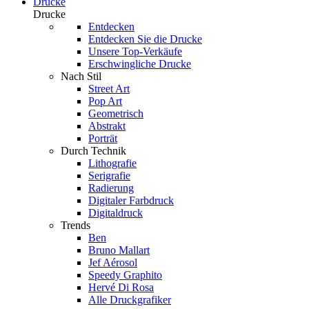
Drucke
Drucke
Entdecken
Entdecken Sie die Drucke
Unsere Top-Verkäufe
Erschwingliche Drucke
Nach Stil
Street Art
Pop Art
Geometrisch
Abstrakt
Porträt
Durch Technik
Lithografie
Serigrafie
Radierung
Digitaler Farbdruck
Digitaldruck
Trends
Ben
Bruno Mallart
Jef Aérosol
Speedy Graphito
Hervé Di Rosa
Alle Druckgrafiker