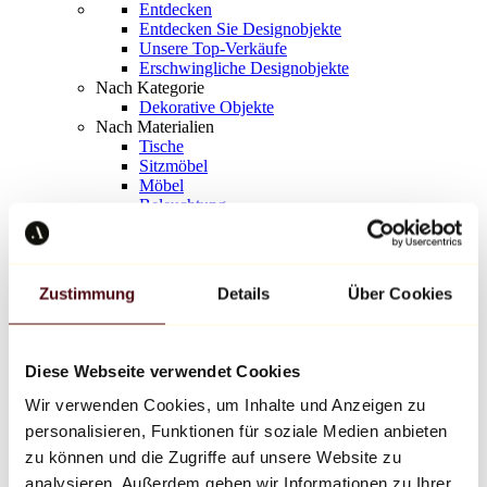
Entdecken
Entdecken Sie Designobjekte
Unsere Top-Verkäufe
Erschwingliche Designobjekte
Nach Kategorie
Dekorative Objekte
Nach Materialien
Tische
Sitzmöbel
Möbel
Beleuchtung
Kunstvolles Geschirr
Keramik
Trends
Richard Orlinski
Zustimmung
Details
Über Cookies
Keith Haring
Jeff Koons
Yayoi Kusama
Jean-Michel Basquiat
Diese Webseite verwendet Cookies
Alle Designer
Wir verwenden Cookies, um Inhalte und Anzeigen zu
personalisieren, Funktionen für soziale Medien anbieten
Werk der Woche
zu können und die Zugriffe auf unsere Website zu
analysieren. Außerdem geben wir Informationen zu Ihrer