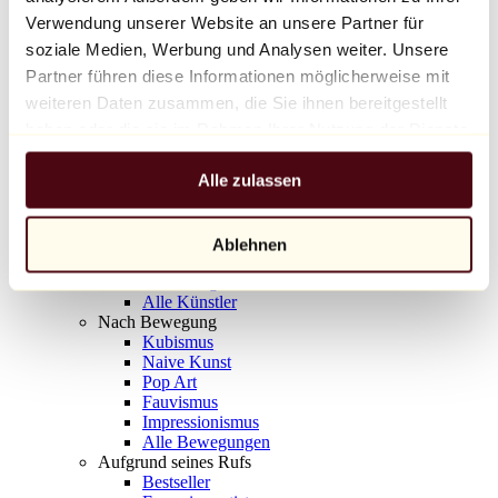
Balloon Dog (Orange)
Verwendung unserer Website an unsere Partner für
Jeff Koons
soziale Medien, Werbung und Analysen weiter. Unsere
Partner führen diese Informationen möglicherweise mit
10.000 €
weiteren Daten zusammen, die Sie ihnen bereitgestellt
Entdecken
haben oder die sie im Rahmen Ihrer Nutzung der Dienste
Künstler
gesammelt haben.
Künstler
Alle zulassen
Entdecken
Alle Maler
Alle Bildhauer
Alle Fotografen
Ablehnen
Alle Zeichner
Alle Designer
Alle Künstler
Nach Bewegung
Kubismus
Naive Kunst
Pop Art
Fauvismus
Impressionismus
Alle Bewegungen
Aufgrund seines Rufs
Bestseller