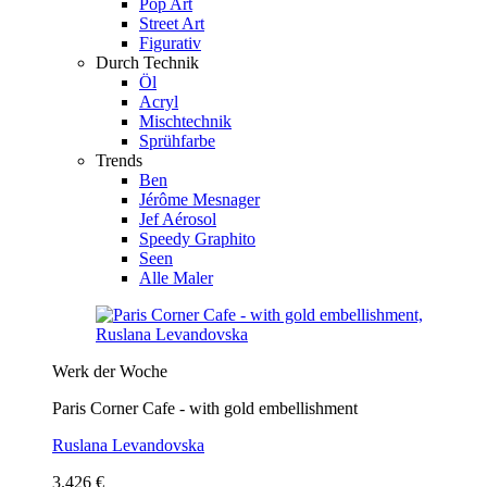
Pop Art
Street Art
Figurativ
Durch Technik
Öl
Acryl
Mischtechnik
Sprühfarbe
Trends
Ben
Jérôme Mesnager
Jef Aérosol
Speedy Graphito
Seen
Alle Maler
Werk der Woche
Paris Corner Cafe - with gold embellishment
Ruslana Levandovska
3.426 €