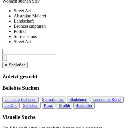
Wonach suchen Sie?
Street Art
Abstrakte Malerei
Landschaft
Bronzeskulpturen
Porträt
Surrealismus
Street Art
✕ Schließen
Zuletzt gesucht
Beliebte Suchen
Limitierte Editionen
Surrealismus
Skulpturen
japanische Kunst
JonOne
Stillleben
Kaws
Graffiti
Bestseller
Visuelle Suche