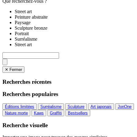
Que recherchez-vous ?
Street art
Peinture abstraite
Paysage
Sculpture bronze
Portrait
Surréalisme
Street art
✕ Fermer
Recherches récentes
Recherches populaires
Éditions limitées
Surréalisme
Sculpture
Art japonais
JonOne
Nature morte
Kaws
Graffiti
Bestsellers
Recherche visuelle