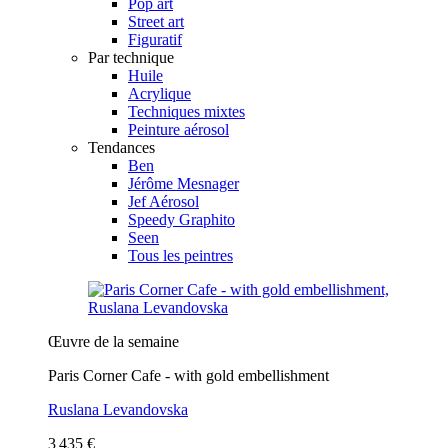
Pop art
Street art
Figuratif
Par technique
Huile
Acrylique
Techniques mixtes
Peinture aérosol
Tendances
Ben
Jérôme Mesnager
Jef Aérosol
Speedy Graphito
Seen
Tous les peintres
Œuvre de la semaine
Paris Corner Cafe - with gold embellishment
Ruslana Levandovska
3 435 €