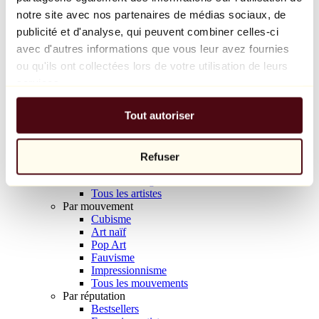
Balloon Dog (Orange)
notre site avec nos partenaires de médias sociaux, de
Jeff Koons
publicité et d'analyse, qui peuvent combiner celles-ci
avec d'autres informations que vous leur avez fournies
10 000 €
ou qu'ils ont collectées lors de votre utilisation de leurs
Découvrir
services.
Artistes
Artistes
Tout autoriser
Parcourir
Tous les peintres
Tous les sculpteurs
Tous les photographes
Refuser
Tous les dessinateurs
Tous les designers
Tous les artistes
Par mouvement
Cubisme
Art naïf
Pop Art
Fauvisme
Impressionnisme
Tous les mouvements
Par réputation
Bestsellers