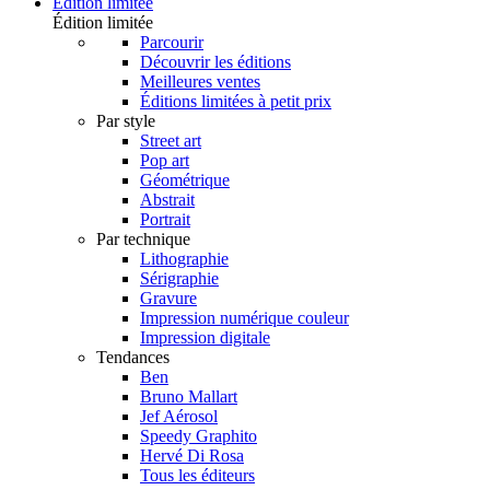
Édition limitée
Édition limitée
Parcourir
Découvrir les éditions
Meilleures ventes
Éditions limitées à petit prix
Par style
Street art
Pop art
Géométrique
Abstrait
Portrait
Par technique
Lithographie
Sérigraphie
Gravure
Impression numérique couleur
Impression digitale
Tendances
Ben
Bruno Mallart
Jef Aérosol
Speedy Graphito
Hervé Di Rosa
Tous les éditeurs