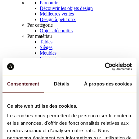
Parcourir
Découvrir les objets design
Meilleures ventes
Design à petit prix
Par catégorie
Objets décoratifs
Par matériau
Tables
Sièges
Meubles
Luminaires
Art de la table
Céramique
Tendances
Richard Orlinski
Consentement
Détails
À propos des cookies
Keith Haring
Jeff Koons
Yayoi Kusama
Jean-Michel Basquiat
Ce site web utilise des cookies.
Tous les designers
Les cookies nous permettent de personnaliser le contenu
et les annonces, d'offrir des fonctionnalités relatives aux
Œuvre de la semaine
médias sociaux et d'analyser notre trafic. Nous
partageons également des informations sur l'utilisation de