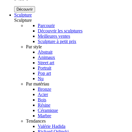
Découvrir
Sculpture
Sculpture
Parcourir
Découvrir les sculptures
Meilleures ventes
Sculpture à petit prix
Par style
Abstrait
Animaux
Street art
Portrait
Pop art
Nu
Par matériau
Bronze
Acier
Bois
Résine
Céramique
Marbre
Tendances
Valérie Hadida
Richard Orlinski