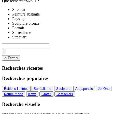
Que recherchez-vous ?
Street art
Peinture abstraite
Paysage
Sculpture bronze
Portrait
Surréalisme
Street art
✕ Fermer
Recherches récentes
Recherches populaires
Éditions limitées
Surréalisme
Sculpture
Art japonais
JonOne
Nature morte
Kaws
Graffiti
Bestsellers
Recherche visuelle