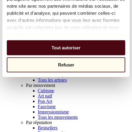
Balloon Dog (Orange)
notre site avec nos partenaires de médias sociaux, de
Jeff Koons
publicité et d'analyse, qui peuvent combiner celles-ci
avec d'autres informations que vous leur avez fournies
10 000 €
ou qu'ils ont collectées lors de votre utilisation de leurs
Découvrir
services.
Artistes
Artistes
Tout autoriser
Parcourir
Tous les peintres
Tous les sculpteurs
Tous les photographes
Refuser
Tous les dessinateurs
Tous les designers
Tous les artistes
Par mouvement
Cubisme
Art naïf
Pop Art
Fauvisme
Impressionnisme
Tous les mouvements
Par réputation
Bestsellers