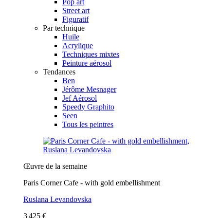
Pop art
Street art
Figuratif
Par technique
Huile
Acrylique
Techniques mixtes
Peinture aérosol
Tendances
Ben
Jérôme Mesnager
Jef Aérosol
Speedy Graphito
Seen
Tous les peintres
Œuvre de la semaine
Paris Corner Cafe - with gold embellishment
Ruslana Levandovska
3 425 €