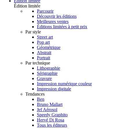
Édition limitée
Édition limitée
Parcourir
Découvrir les éditions
Meilleures ventes
Éditions limitées à petit prix
Par style
Street art
Pop art
Géométrique
Abstrait
Portrait
Par technique
Lithographie
Sérigraphie
Gravure
Impression numérique couleur
Impression digitale
Tendances
Ben
Bruno Mallart
Jef Aérosol
Speedy Graphito
Hervé Di Rosa
Tous les éditeurs