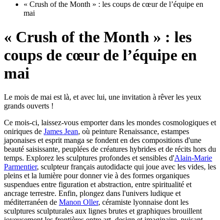
« Crush of the Month » : les coups de cœur de l’équipe en
mai
« Crush of the Month » : les
coups de cœur de l’équipe en
mai
Le mois de mai est là, et avec lui, une invitation à rêver les yeux
grands ouverts !
Ce mois-ci, laissez-vous emporter dans les mondes cosmologiques et
oniriques de
James Jean
, où peinture Renaissance, estampes
japonaises et esprit manga se fondent en des compositions d'une
beauté saisissante, peuplées de créatures hybrides et de récits hors du
temps. Explorez les sculptures profondes et sensibles d'
Alain-Marie
Parmentier
, sculpteur français autodidacte qui joue avec les vides, les
pleins et la lumière pour donner vie à des formes organiques
suspendues entre figuration et abstraction, entre spiritualité et
ancrage terrestre. Enfin, plongez dans l'univers ludique et
méditerranéen de
Manon Oller
, céramiste lyonnaise dont les
sculptures sculpturales aux lignes brutes et graphiques brouillent
joyeusement les frontières entre art, design et imaginaire, puisant