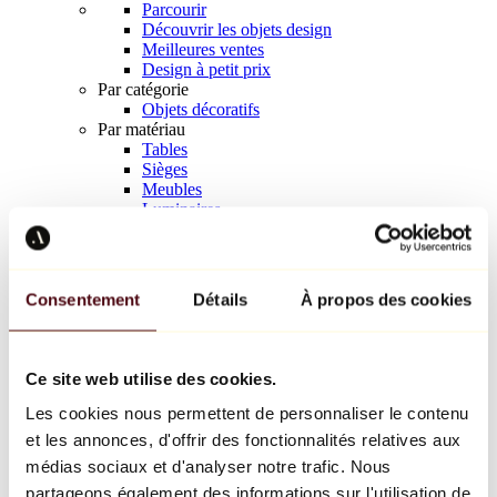
Parcourir
Découvrir les objets design
Meilleures ventes
Design à petit prix
Par catégorie
Objets décoratifs
Par matériau
Tables
Sièges
Meubles
Luminaires
Art de la table
Céramique
Tendances
Richard Orlinski
Consentement
Détails
À propos des cookies
Keith Haring
Jeff Koons
Yayoi Kusama
Jean-Michel Basquiat
Ce site web utilise des cookies.
Tous les designers
Les cookies nous permettent de personnaliser le contenu
et les annonces, d'offrir des fonctionnalités relatives aux
Œuvre de la semaine
médias sociaux et d'analyser notre trafic. Nous
partageons également des informations sur l'utilisation de