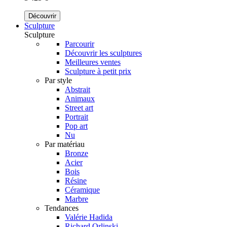
Découvrir
Sculpture
Sculpture
Parcourir
Découvrir les sculptures
Meilleures ventes
Sculpture à petit prix
Par style
Abstrait
Animaux
Street art
Portrait
Pop art
Nu
Par matériau
Bronze
Acier
Bois
Résine
Céramique
Marbre
Tendances
Valérie Hadida
Richard Orlinski