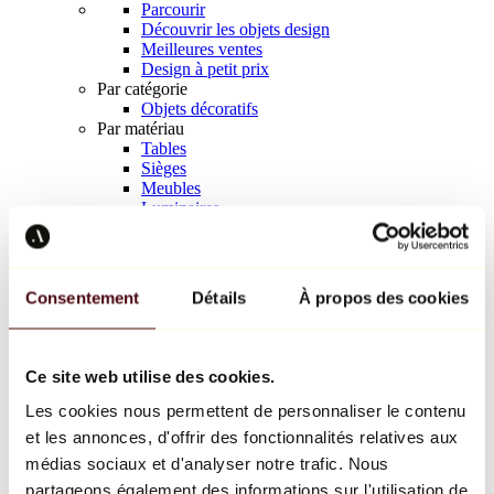
Parcourir
Découvrir les objets design
Meilleures ventes
Design à petit prix
Par catégorie
Objets décoratifs
Par matériau
Tables
Sièges
Meubles
Luminaires
Art de la table
Céramique
Tendances
Richard Orlinski
Consentement
Détails
À propos des cookies
Keith Haring
Jeff Koons
Yayoi Kusama
Jean-Michel Basquiat
Ce site web utilise des cookies.
Tous les designers
Les cookies nous permettent de personnaliser le contenu
et les annonces, d'offrir des fonctionnalités relatives aux
Œuvre de la semaine
médias sociaux et d'analyser notre trafic. Nous
partageons également des informations sur l'utilisation de