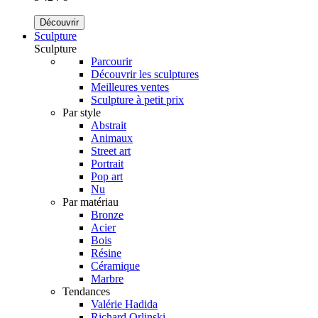
Découvrir
Sculpture
Sculpture
Parcourir
Découvrir les sculptures
Meilleures ventes
Sculpture à petit prix
Par style
Abstrait
Animaux
Street art
Portrait
Pop art
Nu
Par matériau
Bronze
Acier
Bois
Résine
Céramique
Marbre
Tendances
Valérie Hadida
Richard Orlinski