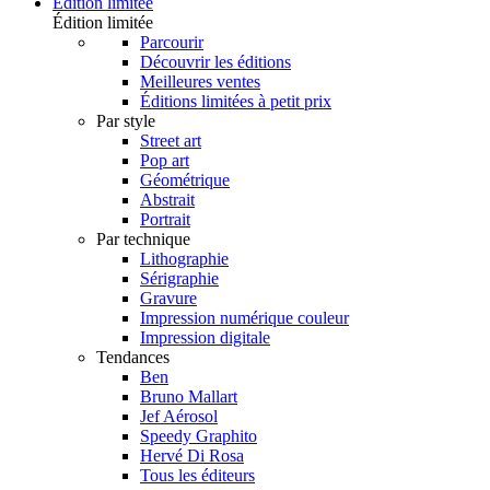
Édition limitée
Édition limitée
Parcourir
Découvrir les éditions
Meilleures ventes
Éditions limitées à petit prix
Par style
Street art
Pop art
Géométrique
Abstrait
Portrait
Par technique
Lithographie
Sérigraphie
Gravure
Impression numérique couleur
Impression digitale
Tendances
Ben
Bruno Mallart
Jef Aérosol
Speedy Graphito
Hervé Di Rosa
Tous les éditeurs