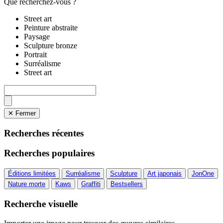
Que recherchez-vous ?
Street art
Peinture abstraite
Paysage
Sculpture bronze
Portrait
Surréalisme
Street art
✕ Fermer
Recherches récentes
Recherches populaires
Éditions limitées
Surréalisme
Sculpture
Art japonais
JonOne
Nature morte
Kaws
Graffiti
Bestsellers
Recherche visuelle