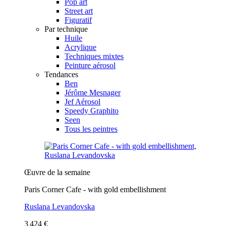
Pop art
Street art
Figuratif
Par technique
Huile
Acrylique
Techniques mixtes
Peinture aérosol
Tendances
Ben
Jérôme Mesnager
Jef Aérosol
Speedy Graphito
Seen
Tous les peintres
Œuvre de la semaine
Paris Corner Cafe - with gold embellishment
Ruslana Levandovska
3 424 €