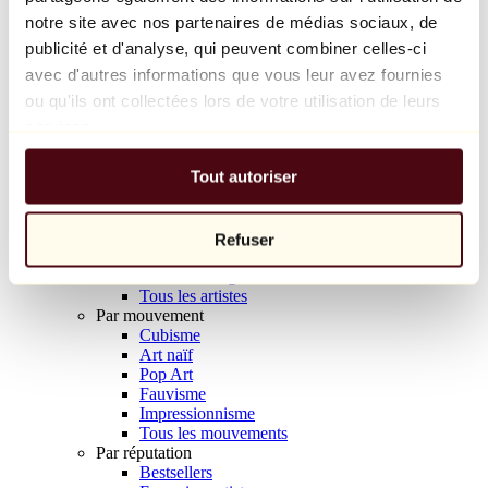
Balloon Dog (Orange)
notre site avec nos partenaires de médias sociaux, de
Jeff Koons
publicité et d'analyse, qui peuvent combiner celles-ci
avec d'autres informations que vous leur avez fournies
10 000 €
ou qu'ils ont collectées lors de votre utilisation de leurs
Découvrir
services.
Artistes
Artistes
Tout autoriser
Parcourir
Tous les peintres
Tous les sculpteurs
Tous les photographes
Refuser
Tous les dessinateurs
Tous les designers
Tous les artistes
Par mouvement
Cubisme
Art naïf
Pop Art
Fauvisme
Impressionnisme
Tous les mouvements
Par réputation
Bestsellers