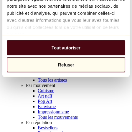
Balloon Dog (Orange)
notre site avec nos partenaires de médias sociaux, de
Jeff Koons
publicité et d'analyse, qui peuvent combiner celles-ci
avec d'autres informations que vous leur avez fournies
10 000 €
ou qu'ils ont collectées lors de votre utilisation de leurs
Découvrir
services.
Artistes
Artistes
Tout autoriser
Parcourir
Tous les peintres
Tous les sculpteurs
Tous les photographes
Refuser
Tous les dessinateurs
Tous les designers
Tous les artistes
Par mouvement
Cubisme
Art naïf
Pop Art
Fauvisme
Impressionnisme
Tous les mouvements
Par réputation
Bestsellers