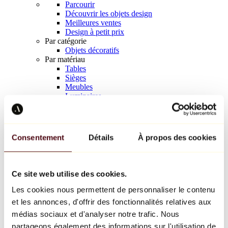
Parcourir
Découvrir les objets design
Meilleures ventes
Design à petit prix
Par catégorie
Objets décoratifs
Par matériau
Tables
Sièges
Meubles
Luminaires
Art de la table
Céramique
Tendances
Richard Orlinski
Consentement
Détails
À propos des cookies
Keith Haring
Jeff Koons
Yayoi Kusama
Jean-Michel Basquiat
Ce site web utilise des cookies.
Tous les designers
Les cookies nous permettent de personnaliser le contenu
et les annonces, d'offrir des fonctionnalités relatives aux
Œuvre de la semaine
médias sociaux et d'analyser notre trafic. Nous
partageons également des informations sur l'utilisation de