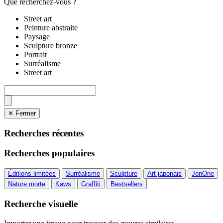
Que recherchez-vous ?
Street art
Peinture abstraite
Paysage
Sculpture bronze
Portrait
Surréalisme
Street art
✕ Fermer
Recherches récentes
Recherches populaires
Éditions limitées
Surréalisme
Sculpture
Art japonais
JonOne
Nature morte
Kaws
Graffiti
Bestsellers
Recherche visuelle