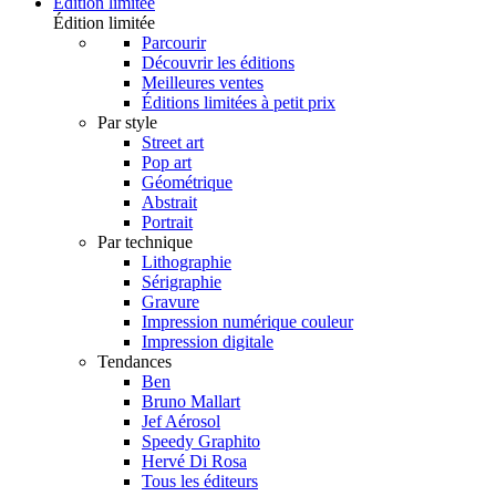
Édition limitée
Édition limitée
Parcourir
Découvrir les éditions
Meilleures ventes
Éditions limitées à petit prix
Par style
Street art
Pop art
Géométrique
Abstrait
Portrait
Par technique
Lithographie
Sérigraphie
Gravure
Impression numérique couleur
Impression digitale
Tendances
Ben
Bruno Mallart
Jef Aérosol
Speedy Graphito
Hervé Di Rosa
Tous les éditeurs