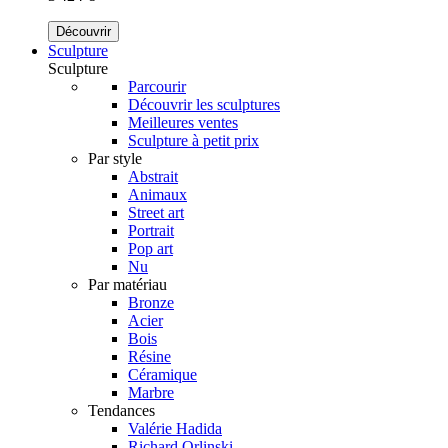
Découvrir
Sculpture
Sculpture
Parcourir
Découvrir les sculptures
Meilleures ventes
Sculpture à petit prix
Par style
Abstrait
Animaux
Street art
Portrait
Pop art
Nu
Par matériau
Bronze
Acier
Bois
Résine
Céramique
Marbre
Tendances
Valérie Hadida
Richard Orlinski