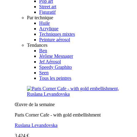
Pop art
Street art
Figuratif
Par technique
Huile
Acrylique
Techniques mixtes
Peinture aérosol
Tendances
Ben
Jérôme Mesnager
Jef Aérosol
Speedy Graphito
Seen
Tous les peintres
Œuvre de la semaine
Paris Corner Cafe - with gold embellishment
Ruslana Levandovska
3 424 €