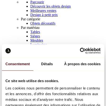
Parcourir
Découvrir les objets design
Meilleures ventes
Design à petit prix
Par catégorie
Objets décoratifs
Par matériau
Tables
Sièges
Meubles
Luminaires
Art de la table
Céramique
Tendances
Richard Orlinski
Consentement
Détails
À propos des cookies
Keith Haring
Jeff Koons
Yayoi Kusama
Jean-Michel Basquiat
Ce site web utilise des cookies.
Tous les designers
Les cookies nous permettent de personnaliser le contenu
et les annonces, d'offrir des fonctionnalités relatives aux
Œuvre de la semaine
médias sociaux et d'analyser notre trafic. Nous
partageons également des informations sur l'utilisation de