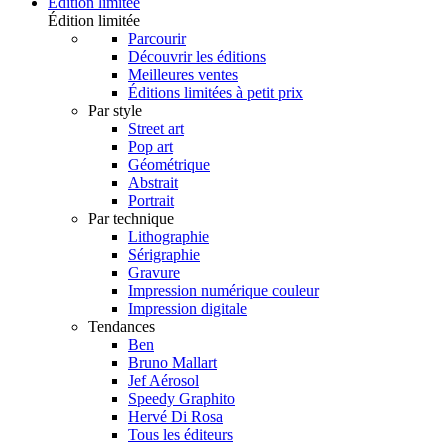
Édition limitée
Édition limitée
Parcourir
Découvrir les éditions
Meilleures ventes
Éditions limitées à petit prix
Par style
Street art
Pop art
Géométrique
Abstrait
Portrait
Par technique
Lithographie
Sérigraphie
Gravure
Impression numérique couleur
Impression digitale
Tendances
Ben
Bruno Mallart
Jef Aérosol
Speedy Graphito
Hervé Di Rosa
Tous les éditeurs