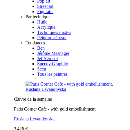
Pop art
Street art
Figuratif
Par technique
Huile
Acrylique
Techniques mixtes
Peinture aérosol
Tendances
Ben
Jérôme Mesnager
Jef Aérosol
Speedy Graphito
Seen
Tous les peintres
Œuvre de la semaine
Paris Corner Cafe - with gold embellishment
Ruslana Levandovska
3 426 €