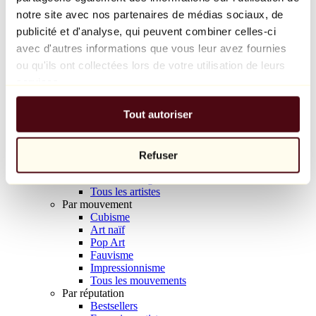
Balloon Dog (Orange)
notre site avec nos partenaires de médias sociaux, de
Jeff Koons
publicité et d'analyse, qui peuvent combiner celles-ci
avec d'autres informations que vous leur avez fournies
10 000 €
ou qu'ils ont collectées lors de votre utilisation de leurs
Découvrir
services.
Artistes
Artistes
Tout autoriser
Parcourir
Tous les peintres
Tous les sculpteurs
Tous les photographes
Refuser
Tous les dessinateurs
Tous les designers
Tous les artistes
Par mouvement
Cubisme
Art naïf
Pop Art
Fauvisme
Impressionnisme
Tous les mouvements
Par réputation
Bestsellers