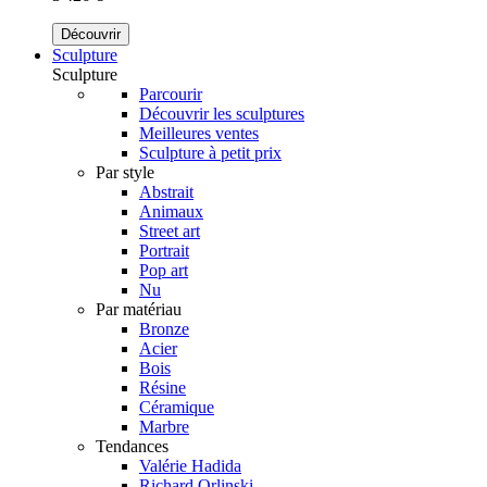
Découvrir
Sculpture
Sculpture
Parcourir
Découvrir les sculptures
Meilleures ventes
Sculpture à petit prix
Par style
Abstrait
Animaux
Street art
Portrait
Pop art
Nu
Par matériau
Bronze
Acier
Bois
Résine
Céramique
Marbre
Tendances
Valérie Hadida
Richard Orlinski