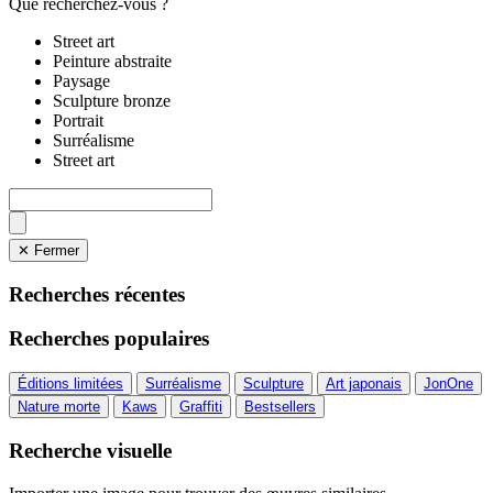
Que recherchez-vous ?
Street art
Peinture abstraite
Paysage
Sculpture bronze
Portrait
Surréalisme
Street art
✕ Fermer
Recherches récentes
Recherches populaires
Éditions limitées
Surréalisme
Sculpture
Art japonais
JonOne
Nature morte
Kaws
Graffiti
Bestsellers
Recherche visuelle