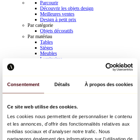
Parcourir
Découvrir les objets design
Meilleures ventes
Design à petit prix
Par catégorie
Objets décoratifs
Par matériau
Tables
Sièges
Meubles
Luminaires
Art de la table
Céramique
Tendances
Richard Orlinski
Consentement
Détails
À propos des cookies
Keith Haring
Jeff Koons
Yayoi Kusama
Jean-Michel Basquiat
Ce site web utilise des cookies.
Tous les designers
Les cookies nous permettent de personnaliser le contenu
et les annonces, d'offrir des fonctionnalités relatives aux
Œuvre de la semaine
médias sociaux et d'analyser notre trafic. Nous
partageons également des informations sur l'utilisation de