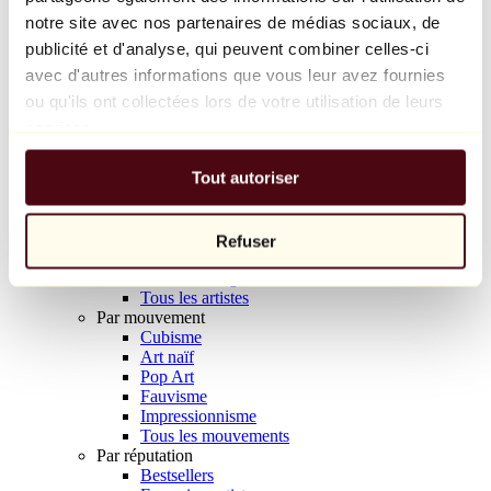
Balloon Dog (Orange)
notre site avec nos partenaires de médias sociaux, de
Jeff Koons
publicité et d'analyse, qui peuvent combiner celles-ci
avec d'autres informations que vous leur avez fournies
10 000 €
ou qu'ils ont collectées lors de votre utilisation de leurs
Découvrir
services.
Artistes
Artistes
Tout autoriser
Parcourir
Tous les peintres
Tous les sculpteurs
Tous les photographes
Refuser
Tous les dessinateurs
Tous les designers
Tous les artistes
Par mouvement
Cubisme
Art naïf
Pop Art
Fauvisme
Impressionnisme
Tous les mouvements
Par réputation
Bestsellers