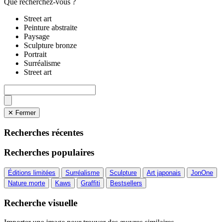
Que recherchez-vous ?
Street art
Peinture abstraite
Paysage
Sculpture bronze
Portrait
Surréalisme
Street art
✕ Fermer
Recherches récentes
Recherches populaires
Éditions limitées
Surréalisme
Sculpture
Art japonais
JonOne
Nature morte
Kaws
Graffiti
Bestsellers
Recherche visuelle