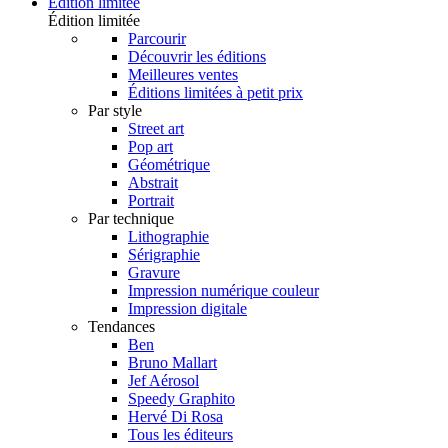
Édition limitée
Édition limitée
Parcourir
Découvrir les éditions
Meilleures ventes
Éditions limitées à petit prix
Par style
Street art
Pop art
Géométrique
Abstrait
Portrait
Par technique
Lithographie
Sérigraphie
Gravure
Impression numérique couleur
Impression digitale
Tendances
Ben
Bruno Mallart
Jef Aérosol
Speedy Graphito
Hervé Di Rosa
Tous les éditeurs