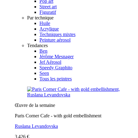
Pop art
Street art
Figuratif
Par technique
Huile
Acrylique
Techniques mixtes
Peinture aérosol
Tendances
Ben
Jérôme Mesnager
Jef Aérosol
Speedy Graphito
Seen
Tous les peintres
Œuvre de la semaine
Paris Corner Cafe - with gold embellishment
Ruslana Levandovska
3 426 €