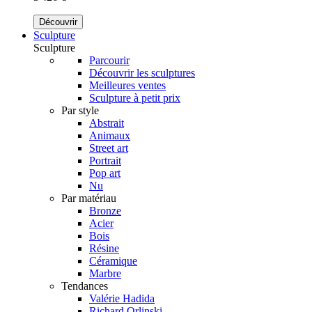
Découvrir
Sculpture
Sculpture
Parcourir
Découvrir les sculptures
Meilleures ventes
Sculpture à petit prix
Par style
Abstrait
Animaux
Street art
Portrait
Pop art
Nu
Par matériau
Bronze
Acier
Bois
Résine
Céramique
Marbre
Tendances
Valérie Hadida
Richard Orlinski