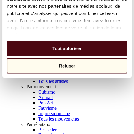
Balloon Dog (Orange)
notre site avec nos partenaires de médias sociaux, de
Jeff Koons
publicité et d'analyse, qui peuvent combiner celles-ci
avec d'autres informations que vous leur avez fournies
10 000 €
ou qu'ils ont collectées lors de votre utilisation de leurs
Découvrir
services.
Artistes
Artistes
Tout autoriser
Parcourir
Tous les peintres
Tous les sculpteurs
Tous les photographes
Refuser
Tous les dessinateurs
Tous les designers
Tous les artistes
Par mouvement
Cubisme
Art naïf
Pop Art
Fauvisme
Impressionnisme
Tous les mouvements
Par réputation
Bestsellers