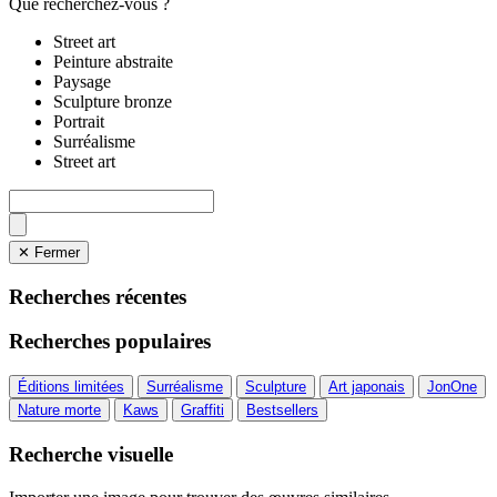
Que recherchez-vous ?
Street art
Peinture abstraite
Paysage
Sculpture bronze
Portrait
Surréalisme
Street art
✕ Fermer
Recherches récentes
Recherches populaires
Éditions limitées
Surréalisme
Sculpture
Art japonais
JonOne
Nature morte
Kaws
Graffiti
Bestsellers
Recherche visuelle