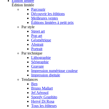
Édition limitée
Édition limitée
Parcourir
Découvrir les éditions
Meilleures ventes
Éditions limitées à petit prix
Par style
Street art
Pop art
Géométrique
Abstrait
Portrait
Par technique
Lithographie
Sérigraphie
Gravure
Impression numérique couleur
Impression digitale
Tendances
Ben
Bruno Mallart
Jef Aérosol
Speedy Graphito
Hervé Di Rosa
Tous les éditeurs