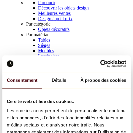
Parcourir
Découvrir les objets design
Meilleures ventes
Design à petit prix
Par catégorie
Objets décoratifs
Par matériau
Tables
Sièges
Meubles
Luminaires
Art de la table
Céramique
Tendances
Richard Orlinski
Consentement
Détails
À propos des cookies
Keith Haring
Jeff Koons
Yayoi Kusama
Jean-Michel Basquiat
Ce site web utilise des cookies.
Tous les designers
Les cookies nous permettent de personnaliser le contenu
et les annonces, d'offrir des fonctionnalités relatives aux
Œuvre de la semaine
médias sociaux et d'analyser notre trafic. Nous
partageons également des informations sur l'utilisation de