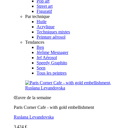
Pop art
Street art
Figuratif
Par technique
Huile
Acrylique
Techniques mixtes
Peinture aérosol
Tendances
Ben
Jérôme Mesnager
Jef Aérosol
Speedy Graphito
Seen
Tous les peintres
Œuvre de la semaine
Paris Corner Cafe - with gold embellishment
Ruslana Levandovska
3 424 €