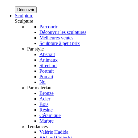
Découvrir
Sculpture
Sculpture
Parcourir
Découvrir les sculptures
Meilleures ventes
Sculpture à petit prix
Par style
Abstrait
Animaux
Street art
Portrait
Pop art
Nu
Par matériau
Bronze
Acier
Bois
Résine
Céramique
Marbre
Tendances
Valérie Hadida
Richard Orlinski