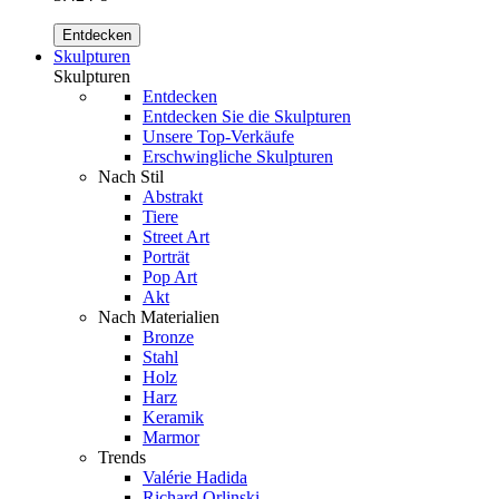
Entdecken
Skulpturen
Skulpturen
Entdecken
Entdecken Sie die Skulpturen
Unsere Top-Verkäufe
Erschwingliche Skulpturen
Nach Stil
Abstrakt
Tiere
Street Art
Porträt
Pop Art
Akt
Nach Materialien
Bronze
Stahl
Holz
Harz
Keramik
Marmor
Trends
Valérie Hadida
Richard Orlinski