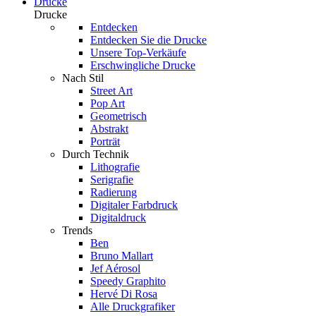
Drucke
Drucke
Entdecken
Entdecken Sie die Drucke
Unsere Top-Verkäufe
Erschwingliche Drucke
Nach Stil
Street Art
Pop Art
Geometrisch
Abstrakt
Porträt
Durch Technik
Lithografie
Serigrafie
Radierung
Digitaler Farbdruck
Digitaldruck
Trends
Ben
Bruno Mallart
Jef Aérosol
Speedy Graphito
Hervé Di Rosa
Alle Druckgrafiker