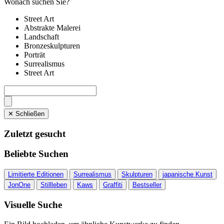
Wonach suchen Sie?
Street Art
Abstrakte Malerei
Landschaft
Bronzeskulpturen
Porträt
Surrealismus
Street Art
✕ Schließen
Zuletzt gesucht
Beliebte Suchen
Limitierte Editionen
Surrealismus
Skulpturen
japanische Kunst
JonOne
Stillleben
Kaws
Graffiti
Bestseller
Visuelle Suche