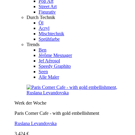
Pop Art
Street Art
Figurativ
Durch Technik
Öl
Acryl
Mischtechnik
Sprühfarbe
Trends
Ben
Jérôme Mesnager
Jef Aérosol
Speedy Graphito
Seen
Alle Maler
Werk der Woche
Paris Corner Cafe - with gold embellishment
Ruslana Levandovska
3.424 €