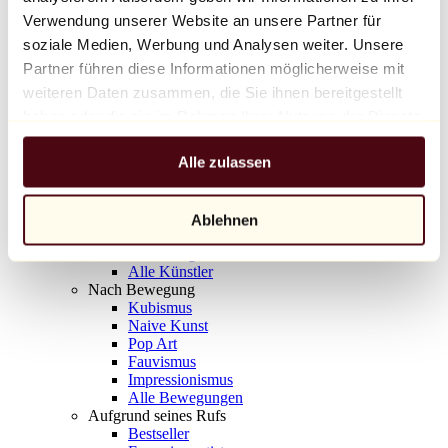
Balloon Dog (Orange)
Verwendung unserer Website an unsere Partner für
Jeff Koons
soziale Medien, Werbung und Analysen weiter. Unsere
Partner führen diese Informationen möglicherweise mit
10.000 €
weiteren Daten zusammen, die Sie ihnen bereitgestellt
Entdecken
haben oder die sie im Rahmen Ihrer Nutzung der Dienste
Künstler
gesammelt haben.
Künstler
Alle zulassen
Entdecken
Alle Maler
Alle Bildhauer
Alle Fotografen
Ablehnen
Alle Zeichner
Alle Designer
Alle Künstler
Nach Bewegung
Kubismus
Naive Kunst
Pop Art
Fauvismus
Impressionismus
Alle Bewegungen
Aufgrund seines Rufs
Bestseller