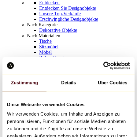
Entdecken
Entdecken Sie Designobjekte
Unsere Top-Verkäufe
Erschwingliche Designobjekte
Nach Kategorie
Dekorative Objekte
Nach Materialien
Tische
Sitzmöbel
Möbel
Beleuchtung
Kunstvolles Geschirr
Keramik
Trends
Richard Orlinski
Zustimmung
Details
Über Cookies
Keith Haring
Jeff Koons
Yayoi Kusama
Jean-Michel Basquiat
Diese Webseite verwendet Cookies
Alle Designer
Wir verwenden Cookies, um Inhalte und Anzeigen zu
personalisieren, Funktionen für soziale Medien anbieten
Werk der Woche
zu können und die Zugriffe auf unsere Website zu
analysieren. Außerdem geben wir Informationen zu Ihrer