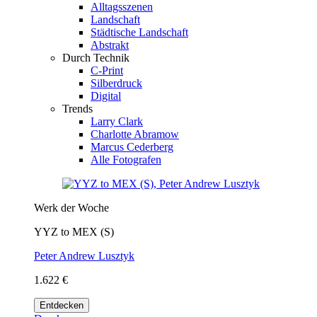
Alltagsszenen
Landschaft
Städtische Landschaft
Abstrakt
Durch Technik
C-Print
Silberdruck
Digital
Trends
Larry Clark
Charlotte Abramow
Marcus Cederberg
Alle Fotografen
Werk der Woche
YYZ to MEX (S)
Peter Andrew Lusztyk
1.622 €
Entdecken