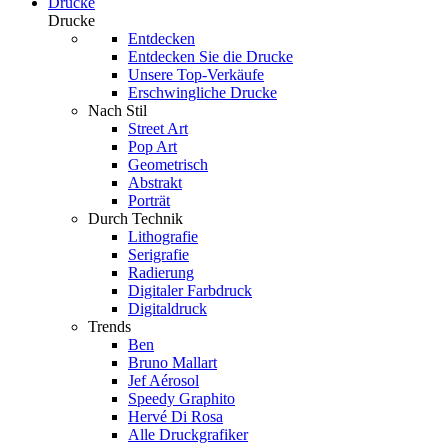
Drucke
Drucke
Entdecken
Entdecken Sie die Drucke
Unsere Top-Verkäufe
Erschwingliche Drucke
Nach Stil
Street Art
Pop Art
Geometrisch
Abstrakt
Porträt
Durch Technik
Lithografie
Serigrafie
Radierung
Digitaler Farbdruck
Digitaldruck
Trends
Ben
Bruno Mallart
Jef Aérosol
Speedy Graphito
Hervé Di Rosa
Alle Druckgrafiker