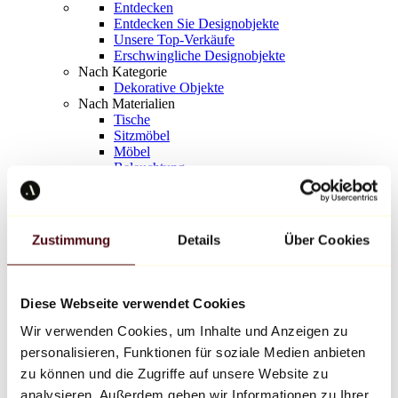
Entdecken
Entdecken Sie Designobjekte
Unsere Top-Verkäufe
Erschwingliche Designobjekte
Nach Kategorie
Dekorative Objekte
Nach Materialien
Tische
Sitzmöbel
Möbel
Beleuchtung
Kunstvolles Geschirr
Keramik
Trends
Richard Orlinski
Zustimmung
Details
Über Cookies
Keith Haring
Jeff Koons
Yayoi Kusama
Jean-Michel Basquiat
Diese Webseite verwendet Cookies
Alle Designer
Wir verwenden Cookies, um Inhalte und Anzeigen zu
personalisieren, Funktionen für soziale Medien anbieten
Werk der Woche
zu können und die Zugriffe auf unsere Website zu
analysieren. Außerdem geben wir Informationen zu Ihrer