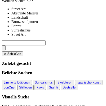
Wonach suchen Sie?
Street Art
Abstrakte Malerei
Landschaft
Bronzeskulpturen
Porträt
Surrealismus
Street Art
✕ Schließen
Zuletzt gesucht
Beliebte Suchen
Limitierte Editionen
Surrealismus
Skulpturen
japanische Kunst
JonOne
Stillleben
Kaws
Graffiti
Bestseller
Visuelle Suche