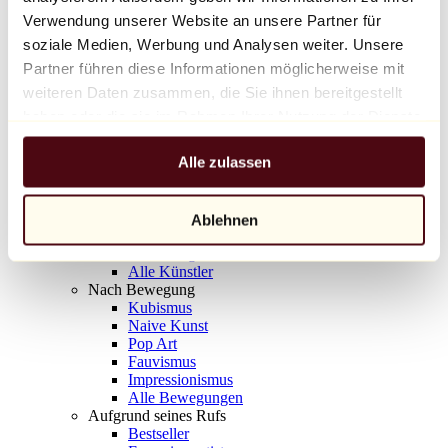
Balloon Dog (Orange)
Verwendung unserer Website an unsere Partner für
Jeff Koons
soziale Medien, Werbung und Analysen weiter. Unsere
Partner führen diese Informationen möglicherweise mit
10.000 €
weiteren Daten zusammen, die Sie ihnen bereitgestellt
Entdecken
haben oder die sie im Rahmen Ihrer Nutzung der Dienste
Künstler
gesammelt haben.
Künstler
Alle zulassen
Entdecken
Alle Maler
Alle Bildhauer
Alle Fotografen
Ablehnen
Alle Zeichner
Alle Designer
Alle Künstler
Nach Bewegung
Kubismus
Naive Kunst
Pop Art
Fauvismus
Impressionismus
Alle Bewegungen
Aufgrund seines Rufs
Bestseller