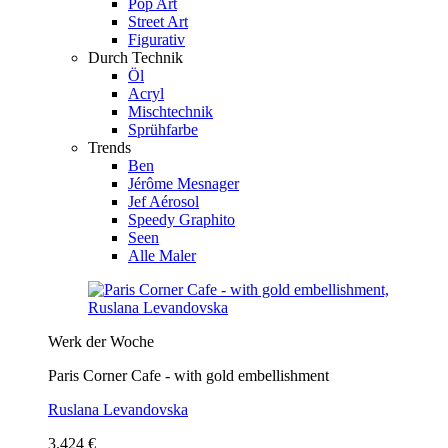
Pop Art
Street Art
Figurativ
Durch Technik
Öl
Acryl
Mischtechnik
Sprühfarbe
Trends
Ben
Jérôme Mesnager
Jef Aérosol
Speedy Graphito
Seen
Alle Maler
Werk der Woche
Paris Corner Cafe - with gold embellishment
Ruslana Levandovska
3.424 €