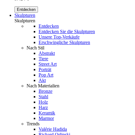
Entdecken
Skulpturen
Skulpturen
Entdecken
Entdecken Sie die Skulpturen
Unsere Top-Verkäufe
Erschwingliche Skulpturen
Nach Stil
Abstrakt
Tiere
Street Art
Porträt
Pop Art
Akt
Nach Materialien
Bronze
Stahl
Holz
Harz
Keramik
Marmor
Trends
Valérie Hadida
Richard Orlinski