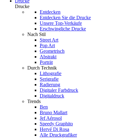
Drucke
Drucke
Entdecken
Entdecken Sie die Drucke
Unsere Top-Verkäufe
Erschwingliche Drucke
Nach Stil
Street Art
Pop Art
Geometrisch
Abstrakt
Porträt
Durch Technik
Lithografie
Serigrafie
Radierung
Digitaler Farbdruck
Digitaldruck
Trends
Ben
Bruno Mallart
Jef Aérosol
Speedy Graphito
Hervé Di Rosa
Alle Druckgrafiker