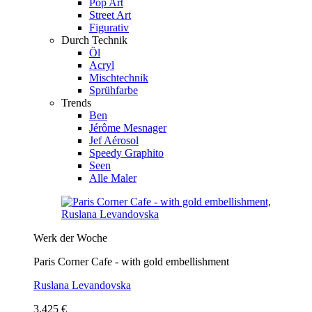
Pop Art
Street Art
Figurativ
Durch Technik
Öl
Acryl
Mischtechnik
Sprühfarbe
Trends
Ben
Jérôme Mesnager
Jef Aérosol
Speedy Graphito
Seen
Alle Maler
Werk der Woche
Paris Corner Cafe - with gold embellishment
Ruslana Levandovska
3.425 €