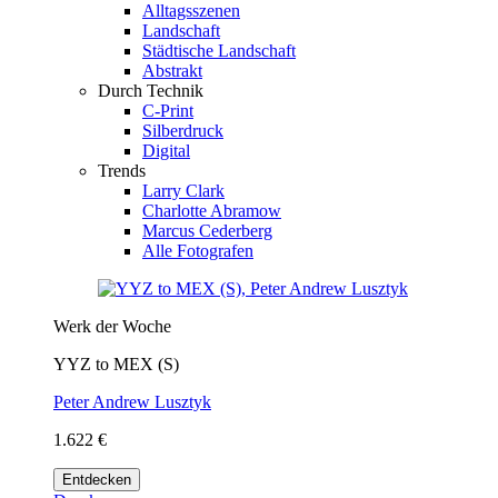
Alltagsszenen
Landschaft
Städtische Landschaft
Abstrakt
Durch Technik
C-Print
Silberdruck
Digital
Trends
Larry Clark
Charlotte Abramow
Marcus Cederberg
Alle Fotografen
Werk der Woche
YYZ to MEX (S)
Peter Andrew Lusztyk
1.622 €
Entdecken