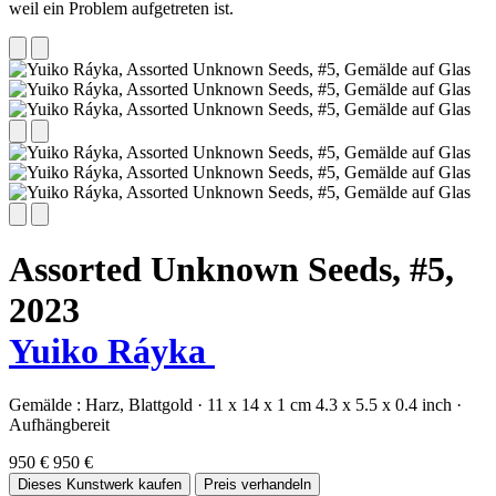
weil ein Problem aufgetreten ist.
Assorted Unknown Seeds, #5,
2023
Yuiko Ráyka
Gemälde :
Harz,
Blattgold
·
11 x 14 x 1 cm
4.3 x 5.5 x 0.4 inch
·
Aufhängbereit
950 €
950 €
Dieses Kunstwerk kaufen
Preis verhandeln