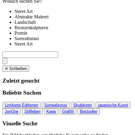
Wonach suchen Sie?
Street Art
Abstrakte Malerei
Landschaft
Bronzeskulpturen
Porträt
Surrealismus
Street Art
✕ Schließen
Zuletzt gesucht
Beliebte Suchen
Limitierte Editionen
Surrealismus
Skulpturen
japanische Kunst
JonOne
Stillleben
Kaws
Graffiti
Bestseller
Visuelle Suche