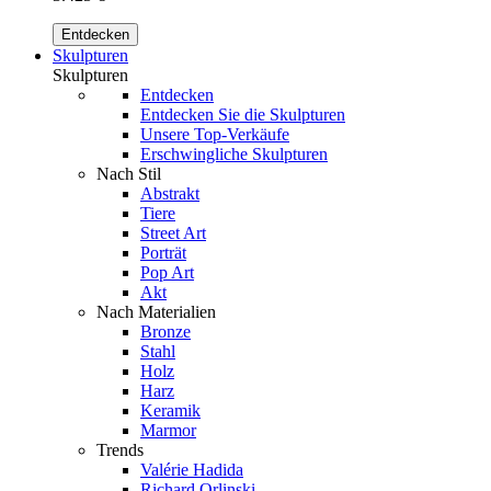
Entdecken
Skulpturen
Skulpturen
Entdecken
Entdecken Sie die Skulpturen
Unsere Top-Verkäufe
Erschwingliche Skulpturen
Nach Stil
Abstrakt
Tiere
Street Art
Porträt
Pop Art
Akt
Nach Materialien
Bronze
Stahl
Holz
Harz
Keramik
Marmor
Trends
Valérie Hadida
Richard Orlinski