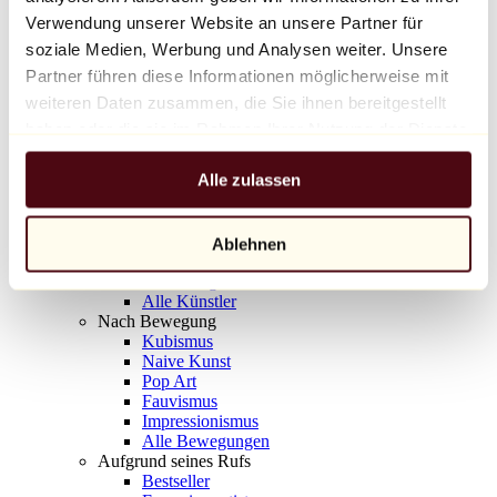
Balloon Dog (Orange)
Verwendung unserer Website an unsere Partner für
Jeff Koons
soziale Medien, Werbung und Analysen weiter. Unsere
Partner führen diese Informationen möglicherweise mit
10.000 €
weiteren Daten zusammen, die Sie ihnen bereitgestellt
Entdecken
haben oder die sie im Rahmen Ihrer Nutzung der Dienste
Künstler
gesammelt haben.
Künstler
Alle zulassen
Entdecken
Alle Maler
Alle Bildhauer
Alle Fotografen
Ablehnen
Alle Zeichner
Alle Designer
Alle Künstler
Nach Bewegung
Kubismus
Naive Kunst
Pop Art
Fauvismus
Impressionismus
Alle Bewegungen
Aufgrund seines Rufs
Bestseller