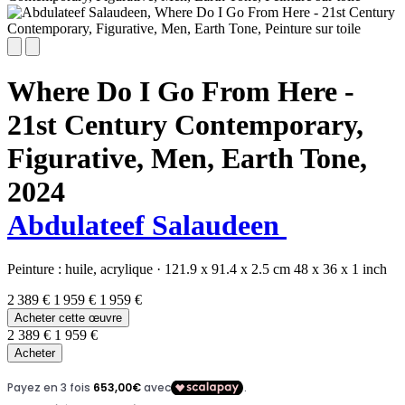
Where Do I Go From Here -
21st Century Contemporary,
Figurative, Men, Earth Tone,
2024
Abdulateef Salaudeen
Peinture :
huile,
acrylique
·
121.9 x 91.4 x 2.5 cm
48 x 36 x 1 inch
2 389 €
1 959 €
1 959 €
Acheter cette œuvre
2 389 €
1 959 €
Acheter