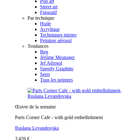
Pop art
Street art
Figuratif
Par technique
Huile
Acrylique
Techniques mixtes
Peinture aérosol
Tendances
Ben
Jérôme Mesnager
Jef Aérosol
Speedy Graphito
Seen
Tous les peintres
Œuvre de la semaine
Paris Corner Cafe - with gold embellishment
Ruslana Levandovska
3 426 €