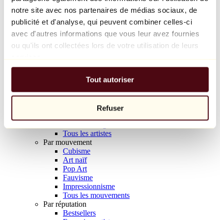
Balloon Dog (Orange)
notre site avec nos partenaires de médias sociaux, de
Jeff Koons
publicité et d'analyse, qui peuvent combiner celles-ci
avec d'autres informations que vous leur avez fournies
10 000 €
ou qu'ils ont collectées lors de votre utilisation de leurs
Découvrir
services.
Artistes
Artistes
Tout autoriser
Parcourir
Tous les peintres
Tous les sculpteurs
Tous les photographes
Refuser
Tous les dessinateurs
Tous les designers
Tous les artistes
Par mouvement
Cubisme
Art naïf
Pop Art
Fauvisme
Impressionnisme
Tous les mouvements
Par réputation
Bestsellers