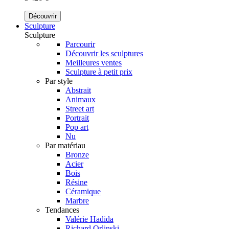
Découvrir
Sculpture
Sculpture
Parcourir
Découvrir les sculptures
Meilleures ventes
Sculpture à petit prix
Par style
Abstrait
Animaux
Street art
Portrait
Pop art
Nu
Par matériau
Bronze
Acier
Bois
Résine
Céramique
Marbre
Tendances
Valérie Hadida
Richard Orlinski