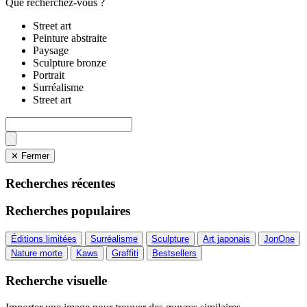
Que recherchez-vous ?
Street art
Peinture abstraite
Paysage
Sculpture bronze
Portrait
Surréalisme
Street art
✕ Fermer
Recherches récentes
Recherches populaires
Éditions limitées
Surréalisme
Sculpture
Art japonais
JonOne
Nature morte
Kaws
Graffiti
Bestsellers
Recherche visuelle