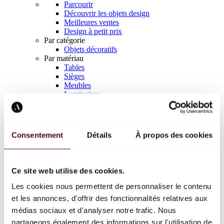
Parcourir
Découvrir les objets design
Meilleures ventes
Design à petit prix
Par catégorie
Objets décoratifs
Par matériau
Tables
Sièges
Meubles
Luminaires
Art de la table
Céramique
Tendances
Richard Orlinski
Consentement
Détails
À propos des cookies
Keith Haring
Jeff Koons
Yayoi Kusama
Jean-Michel Basquiat
Ce site web utilise des cookies.
Tous les designers
Les cookies nous permettent de personnaliser le contenu
et les annonces, d'offrir des fonctionnalités relatives aux
Œuvre de la semaine
médias sociaux et d'analyser notre trafic. Nous
partageons également des informations sur l'utilisation de