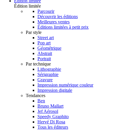
Édition limitée
Édition limitée
Parcourir
Découvrir les éditions
Meilleures ventes
Éditions limitées à petit prix
Par style
Street art
Pop art
Géométrique
Abstrait
Portrait
Par technique
Lithographie
Sérigraphie
Gravure
Impression numérique couleur
Impression digitale
Tendances
Ben
Bruno Mallart
Jef Aérosol
Speedy Graphito
Hervé Di Rosa
Tous les éditeurs