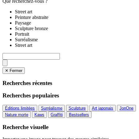
Que recherchez-vous ?
Street art
Peinture abstraite
Paysage
Sculpture bronze
Portrait
Surréalisme
Street art
✕ Fermer
Recherches récentes
Recherches populaires
Éditions limitées
Surréalisme
Sculpture
Art japonais
JonOne
Nature morte
Kaws
Graffiti
Bestsellers
Recherche visuelle