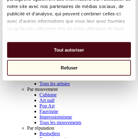
Balloon Dog (Orange)
notre site avec nos partenaires de médias sociaux, de
Jeff Koons
publicité et d'analyse, qui peuvent combiner celles-ci
avec d'autres informations que vous leur avez fournies
10 000 €
ou qu'ils ont collectées lors de votre utilisation de leurs
Découvrir
services.
Artistes
Artistes
Tout autoriser
Parcourir
Tous les peintres
Tous les sculpteurs
Tous les photographes
Refuser
Tous les dessinateurs
Tous les designers
Tous les artistes
Par mouvement
Cubisme
Art naïf
Pop Art
Fauvisme
Impressionnisme
Tous les mouvements
Par réputation
Bestsellers