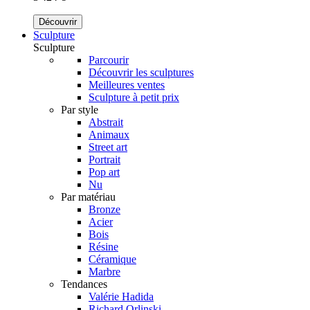
Découvrir
Sculpture
Sculpture
Parcourir
Découvrir les sculptures
Meilleures ventes
Sculpture à petit prix
Par style
Abstrait
Animaux
Street art
Portrait
Pop art
Nu
Par matériau
Bronze
Acier
Bois
Résine
Céramique
Marbre
Tendances
Valérie Hadida
Richard Orlinski