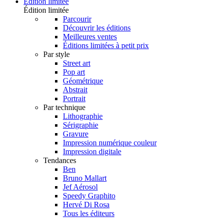
Édition limitée
Édition limitée
Parcourir
Découvrir les éditions
Meilleures ventes
Éditions limitées à petit prix
Par style
Street art
Pop art
Géométrique
Abstrait
Portrait
Par technique
Lithographie
Sérigraphie
Gravure
Impression numérique couleur
Impression digitale
Tendances
Ben
Bruno Mallart
Jef Aérosol
Speedy Graphito
Hervé Di Rosa
Tous les éditeurs