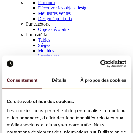
Parcourir
Découvrir les objets design
Meilleures ventes
Design à petit prix
Par catégorie
Objets décoratifs
Par matériau
Tables
Sièges
Meubles
Luminaires
Art de la table
Céramique
Tendances
Richard Orlinski
Consentement
Détails
À propos des cookies
Keith Haring
Jeff Koons
Yayoi Kusama
Jean-Michel Basquiat
Ce site web utilise des cookies.
Tous les designers
Les cookies nous permettent de personnaliser le contenu
et les annonces, d'offrir des fonctionnalités relatives aux
Œuvre de la semaine
médias sociaux et d'analyser notre trafic. Nous
partageons également des informations sur l'utilisation de