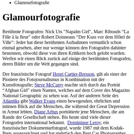
Glamourfotografie
Glamourfotografie
Berühmte Fotografen: Nick Uts "Napalm Girl", Marc Ribouds “La
Fille à la fleur" oder Robert Doisneaus “Der Kuss vor dem Hôtel de
Ville": Jeder hat diese berühmten Aufnahmen vermutlich schon
einmal gesehen, aber nur wenige können den Fotografen dahinter
benennen, obwohl diese von ihren Kritikern hoch gelobt wurden.
Werfen wir einen Blick zurück auf einige der berühmten Fotografen,
deren Bilder um die Welt gegangen sind.
Der französische Fotograf
Henri Cartier-Bresson
, gilt als einer der
Pioniere des Fotojournalismus in Kombination mit der
Kunstfotografie;
Steve McCurry
machte sich durch das Porträt
“Afghan Girl" einen Namen, welches auf dem Cover des Magazins
National Geographic zu sehen war. Auf der anderen Seite des
Atlantiks
gibt
Walker Evans
einen bewegenden, ehrlichen und
intimen Blick auf die Menschen, die während der Great Depression
in Armut lebten.
Diane Arbus
porträtierte jene Menschen, die am
Rande der Gesellschaft stehen. Bis heute sind viele dieser
Fotografen international bekannt.
Dominique Leroy
, ein
französischer Dokumentarfotograf, wurde 1987 mit dem Kodak-
Preis ausgezeichnet und hat mehrfach den Best Car Photographer