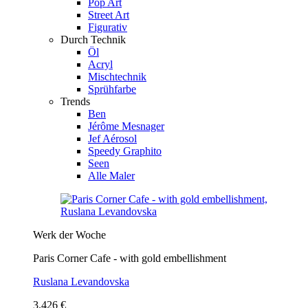
Pop Art
Street Art
Figurativ
Durch Technik
Öl
Acryl
Mischtechnik
Sprühfarbe
Trends
Ben
Jérôme Mesnager
Jef Aérosol
Speedy Graphito
Seen
Alle Maler
Werk der Woche
Paris Corner Cafe - with gold embellishment
Ruslana Levandovska
3.426 €