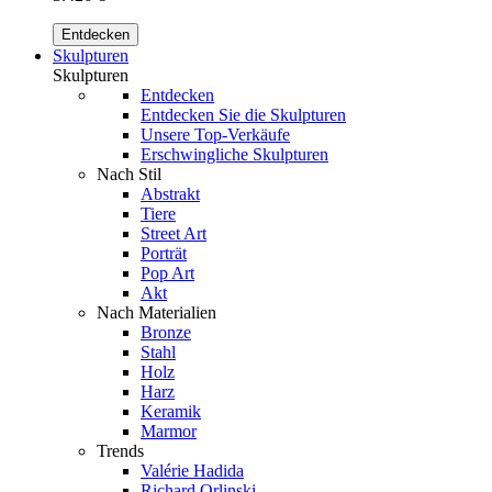
Entdecken
Skulpturen
Skulpturen
Entdecken
Entdecken Sie die Skulpturen
Unsere Top-Verkäufe
Erschwingliche Skulpturen
Nach Stil
Abstrakt
Tiere
Street Art
Porträt
Pop Art
Akt
Nach Materialien
Bronze
Stahl
Holz
Harz
Keramik
Marmor
Trends
Valérie Hadida
Richard Orlinski