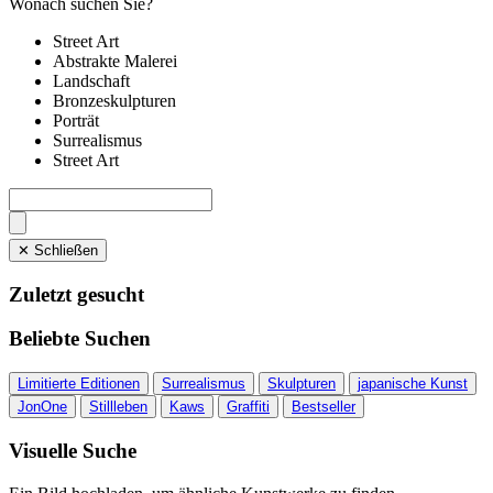
Wonach suchen Sie?
Street Art
Abstrakte Malerei
Landschaft
Bronzeskulpturen
Porträt
Surrealismus
Street Art
✕ Schließen
Zuletzt gesucht
Beliebte Suchen
Limitierte Editionen
Surrealismus
Skulpturen
japanische Kunst
JonOne
Stillleben
Kaws
Graffiti
Bestseller
Visuelle Suche