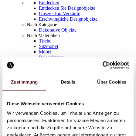
Entdecken
Entdecken Sie Designobjekte
Unsere Top-Verkäufe
Erschwingliche Designobjekte
Nach Kategorie
Dekorative Objekte
Nach Materialien
Tische
Sitzmöbel
Möbel
Beleuchtung
Kunstvolles Geschirr
Keramik
Trends
Richard Orlinski
Zustimmung
Details
Über Cookies
Keith Haring
Jeff Koons
Yayoi Kusama
Jean-Michel Basquiat
Diese Webseite verwendet Cookies
Alle Designer
Wir verwenden Cookies, um Inhalte und Anzeigen zu
personalisieren, Funktionen für soziale Medien anbieten
Werk der Woche
zu können und die Zugriffe auf unsere Website zu
analysieren. Außerdem geben wir Informationen zu Ihrer