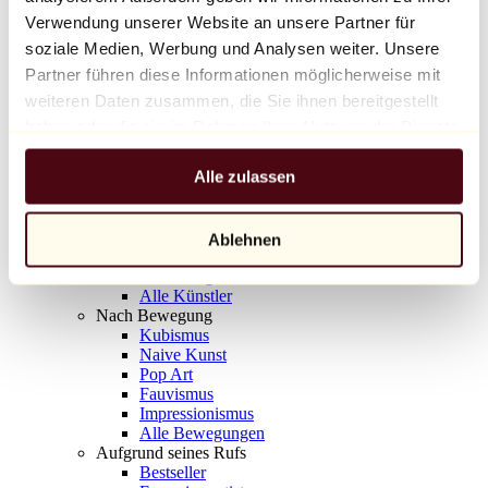
Balloon Dog (Orange)
Verwendung unserer Website an unsere Partner für
Jeff Koons
soziale Medien, Werbung und Analysen weiter. Unsere
Partner führen diese Informationen möglicherweise mit
10.000 €
weiteren Daten zusammen, die Sie ihnen bereitgestellt
Entdecken
haben oder die sie im Rahmen Ihrer Nutzung der Dienste
Künstler
gesammelt haben.
Künstler
Alle zulassen
Entdecken
Alle Maler
Alle Bildhauer
Alle Fotografen
Ablehnen
Alle Zeichner
Alle Designer
Alle Künstler
Nach Bewegung
Kubismus
Naive Kunst
Pop Art
Fauvismus
Impressionismus
Alle Bewegungen
Aufgrund seines Rufs
Bestseller