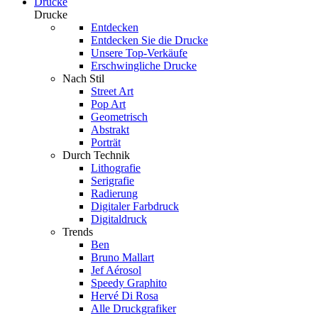
Drucke
Drucke
Entdecken
Entdecken Sie die Drucke
Unsere Top-Verkäufe
Erschwingliche Drucke
Nach Stil
Street Art
Pop Art
Geometrisch
Abstrakt
Porträt
Durch Technik
Lithografie
Serigrafie
Radierung
Digitaler Farbdruck
Digitaldruck
Trends
Ben
Bruno Mallart
Jef Aérosol
Speedy Graphito
Hervé Di Rosa
Alle Druckgrafiker