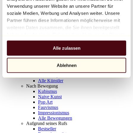
Balloon Dog (Orange)
Verwendung unserer Website an unsere Partner für
Jeff Koons
soziale Medien, Werbung und Analysen weiter. Unsere
Partner führen diese Informationen möglicherweise mit
10.000 €
weiteren Daten zusammen, die Sie ihnen bereitgestellt
Entdecken
haben oder die sie im Rahmen Ihrer Nutzung der Dienste
Künstler
gesammelt haben.
Künstler
Alle zulassen
Entdecken
Alle Maler
Alle Bildhauer
Alle Fotografen
Ablehnen
Alle Zeichner
Alle Designer
Alle Künstler
Nach Bewegung
Kubismus
Naive Kunst
Pop Art
Fauvismus
Impressionismus
Alle Bewegungen
Aufgrund seines Rufs
Bestseller