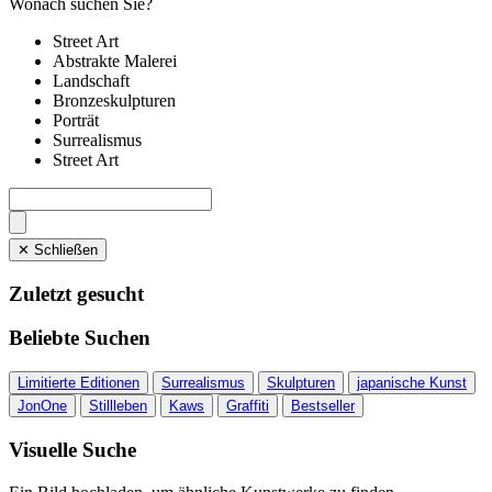
Wonach suchen Sie?
Street Art
Abstrakte Malerei
Landschaft
Bronzeskulpturen
Porträt
Surrealismus
Street Art
✕ Schließen
Zuletzt gesucht
Beliebte Suchen
Limitierte Editionen
Surrealismus
Skulpturen
japanische Kunst
JonOne
Stillleben
Kaws
Graffiti
Bestseller
Visuelle Suche