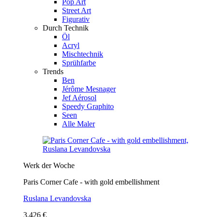
Pop Art
Street Art
Figurativ
Durch Technik
Öl
Acryl
Mischtechnik
Sprühfarbe
Trends
Ben
Jérôme Mesnager
Jef Aérosol
Speedy Graphito
Seen
Alle Maler
Werk der Woche
Paris Corner Cafe - with gold embellishment
Ruslana Levandovska
3.426 €