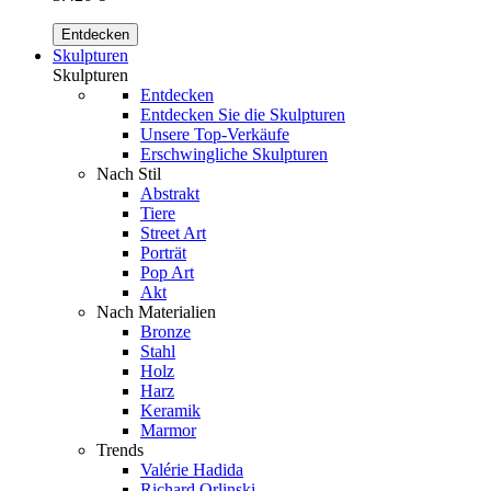
Entdecken
Skulpturen
Skulpturen
Entdecken
Entdecken Sie die Skulpturen
Unsere Top-Verkäufe
Erschwingliche Skulpturen
Nach Stil
Abstrakt
Tiere
Street Art
Porträt
Pop Art
Akt
Nach Materialien
Bronze
Stahl
Holz
Harz
Keramik
Marmor
Trends
Valérie Hadida
Richard Orlinski