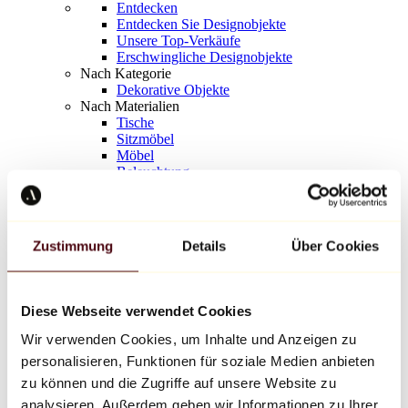
Entdecken
Entdecken Sie Designobjekte
Unsere Top-Verkäufe
Erschwingliche Designobjekte
Nach Kategorie
Dekorative Objekte
Nach Materialien
Tische
Sitzmöbel
Möbel
Beleuchtung
Kunstvolles Geschirr
Keramik
Trends
Richard Orlinski
Zustimmung
Details
Über Cookies
Keith Haring
Jeff Koons
Yayoi Kusama
Jean-Michel Basquiat
Diese Webseite verwendet Cookies
Alle Designer
Wir verwenden Cookies, um Inhalte und Anzeigen zu
personalisieren, Funktionen für soziale Medien anbieten
Werk der Woche
zu können und die Zugriffe auf unsere Website zu
analysieren. Außerdem geben wir Informationen zu Ihrer