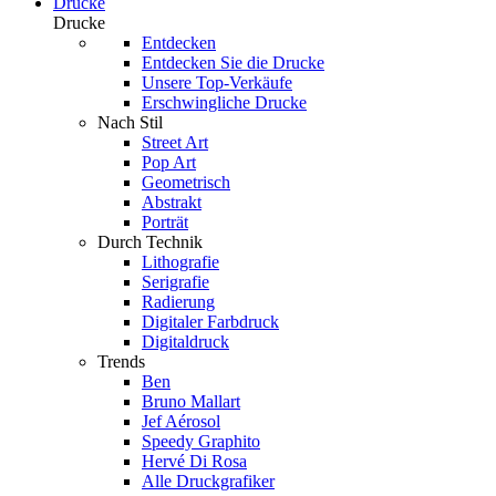
Drucke
Drucke
Entdecken
Entdecken Sie die Drucke
Unsere Top-Verkäufe
Erschwingliche Drucke
Nach Stil
Street Art
Pop Art
Geometrisch
Abstrakt
Porträt
Durch Technik
Lithografie
Serigrafie
Radierung
Digitaler Farbdruck
Digitaldruck
Trends
Ben
Bruno Mallart
Jef Aérosol
Speedy Graphito
Hervé Di Rosa
Alle Druckgrafiker