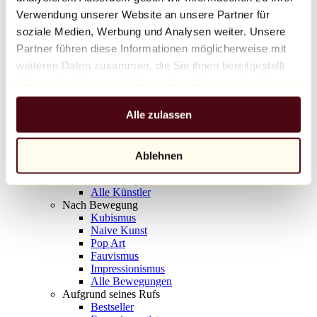
Balloon Dog (Orange)
Verwendung unserer Website an unsere Partner für
Jeff Koons
soziale Medien, Werbung und Analysen weiter. Unsere
Partner führen diese Informationen möglicherweise mit
10.000 €
weiteren Daten zusammen, die Sie ihnen bereitgestellt
Entdecken
haben oder die sie im Rahmen Ihrer Nutzung der Dienste
Künstler
gesammelt haben.
Künstler
Alle zulassen
Entdecken
Alle Maler
Alle Bildhauer
Alle Fotografen
Ablehnen
Alle Zeichner
Alle Designer
Alle Künstler
Nach Bewegung
Kubismus
Naive Kunst
Pop Art
Fauvismus
Impressionismus
Alle Bewegungen
Aufgrund seines Rufs
Bestseller