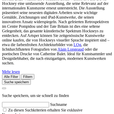
Hockney eine umfassende Ausstellung, die seine Relevanz auf der
internationalen Kunstszene erneut unterstreicht. Die Ausstellung
präsentiert seine neuesten digitalen Arbeiten sowie wichtige
Gemälde, Zeichnungen und iPad-Kunstwerke, die seinen
innovativen Ansatz widerspiegeln. Nach gefeierten Retrospektiven
im Centre Pompidou und der Tate Britain ist dies eine seltene
Gelegenheit, das gesamte künstlerische Spektrum Hockneys zu
entdecken. Auf Artsper können Sie zeitgenössische Kunstwerke
online kaufen, die von Hockneys visueller Sprache inspiriert sind –
etwa die farbenfrohen Architekturbilder von
LOg
, die
lichtdurchfluteten Fotografien von
Alain Longeaud
oder die
poetischen Drucke von Catherine Balet. Ideal für Kunstsammler und
Designliebhaber, die nach einzigartigen, modernen Kunstwerken
suchen.
Mehr lesen
Alle Filter
Filtern
Suche speichern
Suche speichern, um sie schnell zu finden
Suchname
Zu diesen Suchkriterien erhalten Sie exklusive