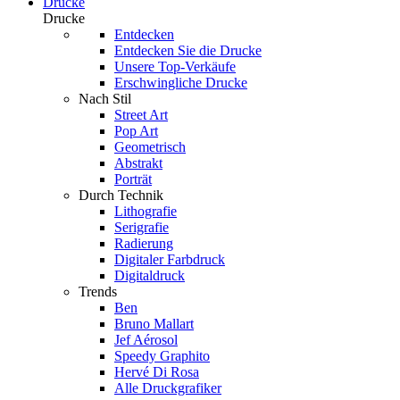
Drucke
Drucke
Entdecken
Entdecken Sie die Drucke
Unsere Top-Verkäufe
Erschwingliche Drucke
Nach Stil
Street Art
Pop Art
Geometrisch
Abstrakt
Porträt
Durch Technik
Lithografie
Serigrafie
Radierung
Digitaler Farbdruck
Digitaldruck
Trends
Ben
Bruno Mallart
Jef Aérosol
Speedy Graphito
Hervé Di Rosa
Alle Druckgrafiker