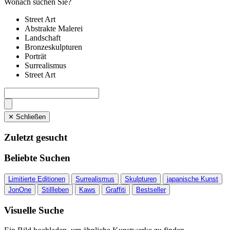
Wonach suchen Sie?
Street Art
Abstrakte Malerei
Landschaft
Bronzeskulpturen
Porträt
Surrealismus
Street Art
✕ Schließen
Zuletzt gesucht
Beliebte Suchen
Limitierte Editionen
Surrealismus
Skulpturen
japanische Kunst
JonOne
Stillleben
Kaws
Graffiti
Bestseller
Visuelle Suche