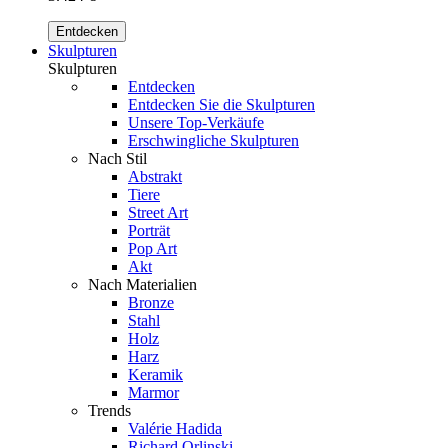
Entdecken
Skulpturen
Skulpturen
Entdecken
Entdecken Sie die Skulpturen
Unsere Top-Verkäufe
Erschwingliche Skulpturen
Nach Stil
Abstrakt
Tiere
Street Art
Porträt
Pop Art
Akt
Nach Materialien
Bronze
Stahl
Holz
Harz
Keramik
Marmor
Trends
Valérie Hadida
Richard Orlinski