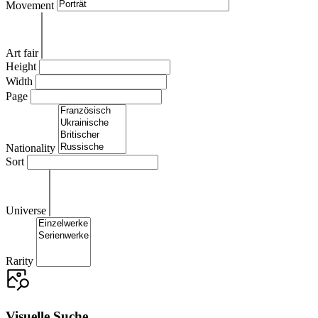
Movement
Art fair
Height
Width
Page
Nationality
Sort
Universe
Rarity
Visuelle Suche