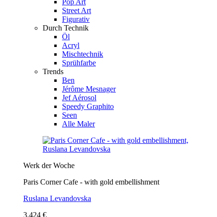
Pop Art
Street Art
Figurativ
Durch Technik
Öl
Acryl
Mischtechnik
Sprühfarbe
Trends
Ben
Jérôme Mesnager
Jef Aérosol
Speedy Graphito
Seen
Alle Maler
Werk der Woche
Paris Corner Cafe - with gold embellishment
Ruslana Levandovska
3.424 €