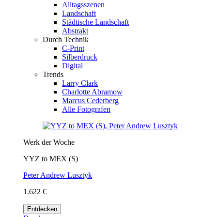
Alltagsszenen
Landschaft
Städtische Landschaft
Abstrakt
Durch Technik
C-Print
Silberdruck
Digital
Trends
Larry Clark
Charlotte Abramow
Marcus Cederberg
Alle Fotografen
Werk der Woche
YYZ to MEX (S)
Peter Andrew Lusztyk
1.622 €
Entdecken