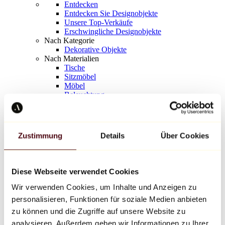
Entdecken
Entdecken Sie Designobjekte
Unsere Top-Verkäufe
Erschwingliche Designobjekte
Nach Kategorie
Dekorative Objekte
Nach Materialien
Tische
Sitzmöbel
Möbel
Beleuchtung
Kunstvolles Geschirr
Keramik
Trends
Richard Orlinski
Zustimmung
Details
Über Cookies
Keith Haring
Jeff Koons
Yayoi Kusama
Jean-Michel Basquiat
Diese Webseite verwendet Cookies
Alle Designer
Wir verwenden Cookies, um Inhalte und Anzeigen zu
personalisieren, Funktionen für soziale Medien anbieten
Werk der Woche
zu können und die Zugriffe auf unsere Website zu
analysieren. Außerdem geben wir Informationen zu Ihrer