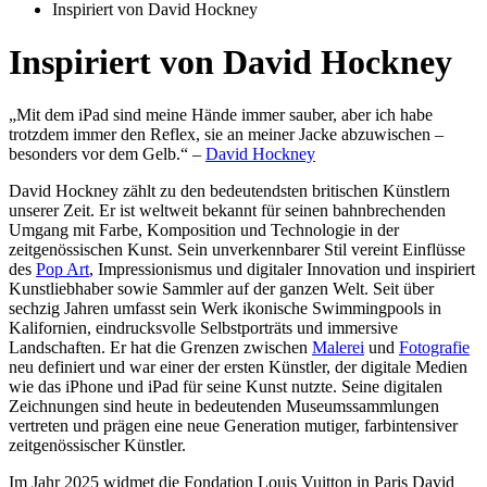
Inspiriert von David Hockney
Inspiriert von David Hockney
„Mit dem iPad sind meine Hände immer sauber, aber ich habe
trotzdem immer den Reflex, sie an meiner Jacke abzuwischen –
besonders vor dem Gelb.“ –
David Hockney
David Hockney zählt zu den bedeutendsten britischen Künstlern
unserer Zeit. Er ist weltweit bekannt für seinen bahnbrechenden
Umgang mit Farbe, Komposition und Technologie in der
zeitgenössischen Kunst. Sein unverkennbarer Stil vereint Einflüsse
des
Pop Art
, Impressionismus und digitaler Innovation und inspiriert
Kunstliebhaber sowie Sammler auf der ganzen Welt. Seit über
sechzig Jahren umfasst sein Werk ikonische Swimmingpools in
Kalifornien, eindrucksvolle Selbstporträts und immersive
Landschaften. Er hat die Grenzen zwischen
Malerei
und
Fotografie
neu definiert und war einer der ersten Künstler, der digitale Medien
wie das iPhone und iPad für seine Kunst nutzte. Seine digitalen
Zeichnungen sind heute in bedeutenden Museumssammlungen
vertreten und prägen eine neue Generation mutiger, farbintensiver
zeitgenössischer Künstler.
Im Jahr 2025 widmet die Fondation Louis Vuitton in Paris David