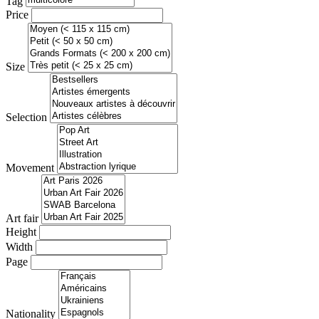
Tag
Price
Size
Selection
Movement
Art fair
Height
Width
Page
Nationality