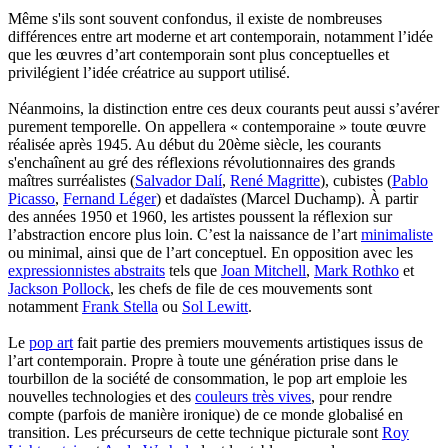
Même s'ils sont souvent confondus, il existe de nombreuses
différences entre art moderne et art contemporain, notamment l’idée
que les œuvres d’art contemporain sont plus conceptuelles et
privilégient l’idée créatrice au support utilisé.
Néanmoins, la distinction entre ces deux courants peut aussi s’avérer
purement temporelle. On appellera « contemporaine » toute œuvre
réalisée après 1945. Au début du 20ème siècle, les courants
s'enchaînent au gré des réflexions révolutionnaires des grands
maîtres surréalistes (
Salvador Dalí
,
René Magritte
), cubistes (
Pablo
Picasso
,
Fernand Léger
) et dadaïstes (Marcel Duchamp). À partir
des années 1950 et 1960, les artistes poussent la réflexion sur
l’abstraction encore plus loin. C’est la naissance de l’art
minimaliste
ou minimal, ainsi que de l’art conceptuel. En opposition avec les
expressionnistes abstraits
tels que
Joan Mitchell
,
Mark Rothko
et
Jackson Pollock
, les chefs de file de ces mouvements sont
notamment
Frank Stella
ou
Sol Lewitt
.
Le
pop art
fait partie des premiers mouvements artistiques issus de
l’art contemporain. Propre à toute une génération prise dans le
tourbillon de la société de consommation, le pop art emploie les
nouvelles technologies et des
couleurs très vives
, pour rendre
compte (parfois de manière ironique) de ce monde globalisé en
transition. Les précurseurs de cette technique picturale sont
Roy