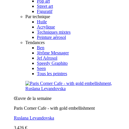
Pop art
Street art
Figuratif
Par technique
Huile
Acrylique
Techniques mixtes
Peinture aérosol
Tendances
Ben
Jérôme Mesnager
Jef Aérosol
Speedy Graphito
Seen
Tous les peintres
Œuvre de la semaine
Paris Corner Cafe - with gold embellishment
Ruslana Levandovska
3 426 €