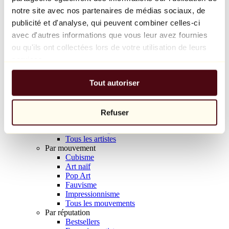
Balloon Dog (Orange)
notre site avec nos partenaires de médias sociaux, de
Jeff Koons
publicité et d'analyse, qui peuvent combiner celles-ci
avec d'autres informations que vous leur avez fournies
10 000 €
ou qu'ils ont collectées lors de votre utilisation de leurs
Découvrir
services.
Artistes
Artistes
Tout autoriser
Parcourir
Tous les peintres
Tous les sculpteurs
Tous les photographes
Refuser
Tous les dessinateurs
Tous les designers
Tous les artistes
Par mouvement
Cubisme
Art naïf
Pop Art
Fauvisme
Impressionnisme
Tous les mouvements
Par réputation
Bestsellers