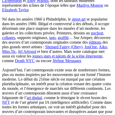
Lichtenstein
et
Andy Warhol
, dont les tableaux modernes
représentent des icônes de l’époque telles que
Marilyn Monroe
ou
Elizabeth Taylor
.
Né dans les années 1960 à Philadelphie, le
street art
se popularise
dans les années 1980. Illégal et controversé à des débuts, il occupe
désormais une place majeure dans les musées d’art moderne, les
galeries et les collections privées. Peintures, dessins au
pochoir
,
collages
, supports originaux,
tags
,
graffiti
… Sur Artsper, découvrez
des œuvres d’art contemporain originales comme des
éditions
des
plus grands street artistes :
Shepard Fairey (Obey)
,
JonOne
,
Aiko
,
Miss.Tic
,
Jef Aérosol
et bien d’autres. Mais notre catalogue met
aussi en valeur les
jeunes stars et talents de la scène émergente
,
comme
Death NYC
ou encore
Jérôme Mesnager
.
Aujourd’hui, l’art contemporain existe sous de nombreuses formes,
plus ou moins inspirées par les mouvements qui ont formé l’histoire
moderne. Le début du 21ème siècle est marqué par une création
pluridisciplinaire, un intérêt pour la création venant des quatre coins
du monde, et l’émergence de marchés sur différents continents. Les
œuvres d’art contemporain dénotent aussi d’une croissance
fulgurante de l’
art digital
, comme le témoigne le récent boom des
NFT
et de l’art généré par IA (intelligence artificielle). Comme dans
toutes les formes artistiques, on voit un intérêt globalisé pour des
œuvres d’art contemporain innovantes et disruptives autant que pour