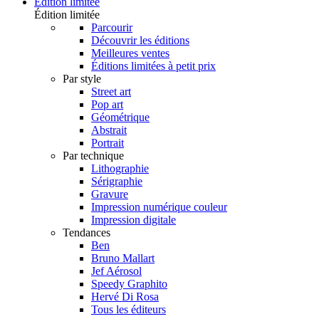
Édition limitée
Édition limitée
Parcourir
Découvrir les éditions
Meilleures ventes
Éditions limitées à petit prix
Par style
Street art
Pop art
Géométrique
Abstrait
Portrait
Par technique
Lithographie
Sérigraphie
Gravure
Impression numérique couleur
Impression digitale
Tendances
Ben
Bruno Mallart
Jef Aérosol
Speedy Graphito
Hervé Di Rosa
Tous les éditeurs