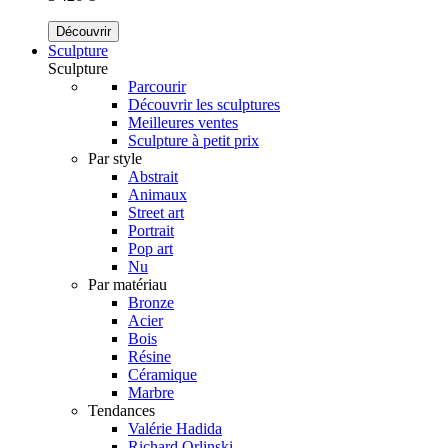
Découvrir
Sculpture
Sculpture
Parcourir
Découvrir les sculptures
Meilleures ventes
Sculpture à petit prix
Par style
Abstrait
Animaux
Street art
Portrait
Pop art
Nu
Par matériau
Bronze
Acier
Bois
Résine
Céramique
Marbre
Tendances
Valérie Hadida
Richard Orlinski