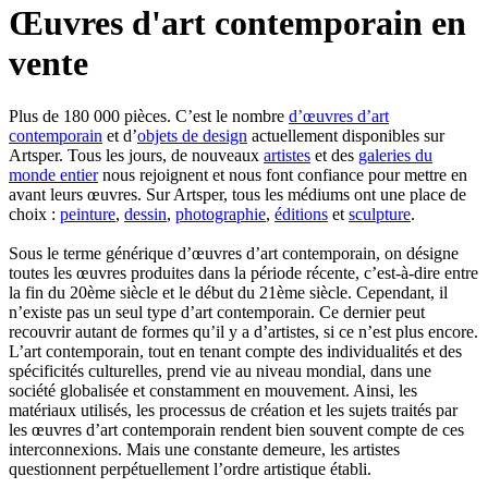
Œuvres d'art contemporain en
vente
Plus de 180 000 pièces. C’est le nombre
d’œuvres d’art
contemporain
et d’
objets de design
actuellement disponibles sur
Artsper. Tous les jours, de nouveaux
artistes
et des
galeries du
monde entier
nous rejoignent et nous font confiance pour mettre en
avant leurs œuvres. Sur Artsper, tous les médiums ont une place de
choix :
peinture
,
dessin
,
photographie
,
éditions
et
sculpture
.
Sous le terme générique d’œuvres d’art contemporain, on désigne
toutes les œuvres produites dans la période récente, c’est-à-dire entre
la fin du 20ème siècle et le début du 21ème siècle. Cependant, il
n’existe pas un seul type d’art contemporain. Ce dernier peut
recouvrir autant de formes qu’il y a d’artistes, si ce n’est plus encore.
L’art contemporain, tout en tenant compte des individualités et des
spécificités culturelles, prend vie au niveau mondial, dans une
société globalisée et constamment en mouvement. Ainsi, les
matériaux utilisés, les processus de création et les sujets traités par
les œuvres d’art contemporain rendent bien souvent compte de ces
interconnexions. Mais une constante demeure, les artistes
questionnent perpétuellement l’ordre artistique établi.