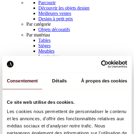
Parcourir
Découvrir les objets design
Meilleures ventes
Design à petit prix
Par catégorie
Objets décoratifs
Par matériau
Tables
Sièges
Meubles
Luminaires
Art de la table
Céramique
Tendances
Richard Orlinski
Consentement
Détails
À propos des cookies
Keith Haring
Jeff Koons
Yayoi Kusama
Jean-Michel Basquiat
Ce site web utilise des cookies.
Tous les designers
Les cookies nous permettent de personnaliser le contenu
et les annonces, d'offrir des fonctionnalités relatives aux
Œuvre de la semaine
médias sociaux et d'analyser notre trafic. Nous
partageons également des informations sur l'utilisation de