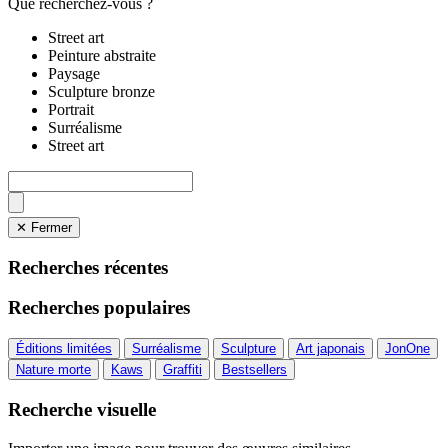
Que recherchez-vous ?
Street art
Peinture abstraite
Paysage
Sculpture bronze
Portrait
Surréalisme
Street art
✕ Fermer
Recherches récentes
Recherches populaires
Éditions limitées
Surréalisme
Sculpture
Art japonais
JonOne
Nature morte
Kaws
Graffiti
Bestsellers
Recherche visuelle