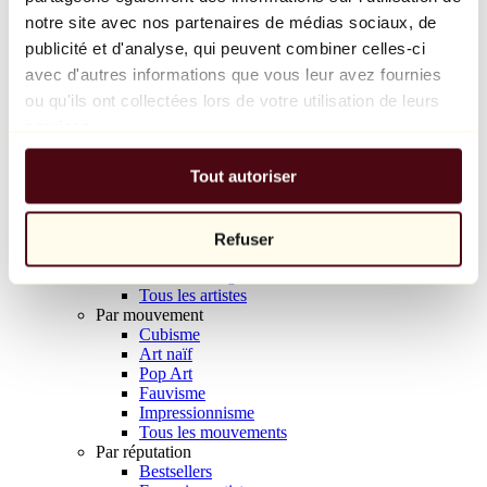
Balloon Dog (Orange)
notre site avec nos partenaires de médias sociaux, de
Jeff Koons
publicité et d'analyse, qui peuvent combiner celles-ci
avec d'autres informations que vous leur avez fournies
10 000 €
ou qu'ils ont collectées lors de votre utilisation de leurs
Découvrir
services.
Artistes
Artistes
Tout autoriser
Parcourir
Tous les peintres
Tous les sculpteurs
Tous les photographes
Refuser
Tous les dessinateurs
Tous les designers
Tous les artistes
Par mouvement
Cubisme
Art naïf
Pop Art
Fauvisme
Impressionnisme
Tous les mouvements
Par réputation
Bestsellers