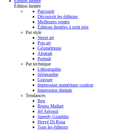
Édition limitée
Édition limitée
Parcourir
Découvrir les éditions
Meilleures ventes
Éditions limitées à petit prix
Par style
Street art
Pop art
Géométrique
Abstrait
Portrait
Par technique
Lithographie
Sérigraphie
Gravure
Impression numérique couleur
Impression digitale
Tendances
Ben
Bruno Mallart
Jef Aérosol
Speedy Graphito
Hervé Di Rosa
Tous les éditeurs