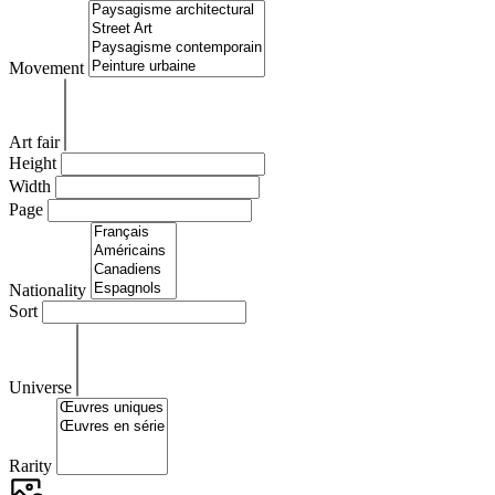
Movement
Art fair
Height
Width
Page
Nationality
Sort
Universe
Rarity