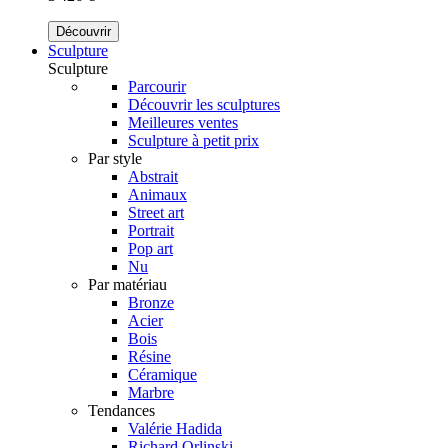
Découvrir
Sculpture
Sculpture
Parcourir
Découvrir les sculptures
Meilleures ventes
Sculpture à petit prix
Par style
Abstrait
Animaux
Street art
Portrait
Pop art
Nu
Par matériau
Bronze
Acier
Bois
Résine
Céramique
Marbre
Tendances
Valérie Hadida
Richard Orlinski