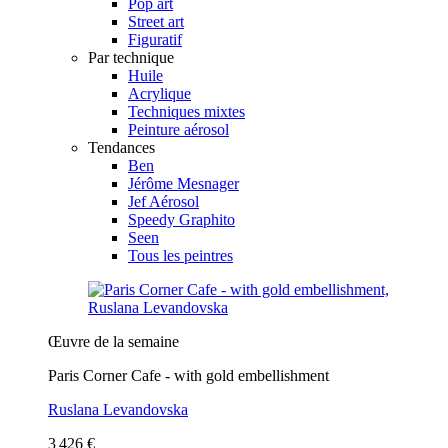
Pop art
Street art
Figuratif
Par technique
Huile
Acrylique
Techniques mixtes
Peinture aérosol
Tendances
Ben
Jérôme Mesnager
Jef Aérosol
Speedy Graphito
Seen
Tous les peintres
Œuvre de la semaine
Paris Corner Cafe - with gold embellishment
Ruslana Levandovska
3 426 €