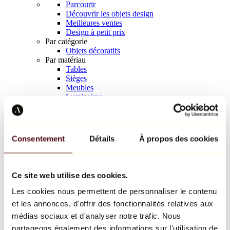
Parcourir
Découvrir les objets design
Meilleures ventes
Design à petit prix
Par catégorie
Objets décoratifs
Par matériau
Tables
Sièges
Meubles
Luminaires
Art de la table
Céramique
Tendances
Richard Orlinski
Consentement
Détails
À propos des cookies
Keith Haring
Jeff Koons
Yayoi Kusama
Jean-Michel Basquiat
Ce site web utilise des cookies.
Tous les designers
Les cookies nous permettent de personnaliser le contenu
et les annonces, d'offrir des fonctionnalités relatives aux
Œuvre de la semaine
médias sociaux et d'analyser notre trafic. Nous
partageons également des informations sur l'utilisation de