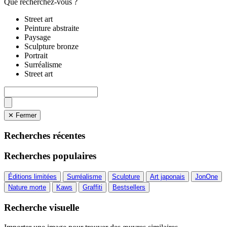
Que recherchez-vous ?
Street art
Peinture abstraite
Paysage
Sculpture bronze
Portrait
Surréalisme
Street art
✕ Fermer
Recherches récentes
Recherches populaires
Éditions limitées
Surréalisme
Sculpture
Art japonais
JonOne
Nature morte
Kaws
Graffiti
Bestsellers
Recherche visuelle