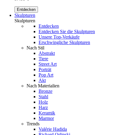
Entdecken
Skulpturen
Skulpturen
Entdecken
Entdecken Sie die Skulpturen
Unsere Top-Verkäufe
Erschwingliche Skulpturen
Nach Stil
Abstrakt
Tiere
Street Art
Porträt
Pop Art
Akt
Nach Materialien
Bronze
Stahl
Holz
Harz
Keramik
Marmor
Trends
Valérie Hadida
Richard Orlinski