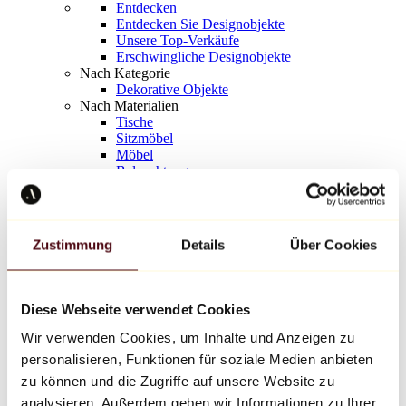
Entdecken
Entdecken Sie Designobjekte
Unsere Top-Verkäufe
Erschwingliche Designobjekte
Nach Kategorie
Dekorative Objekte
Nach Materialien
Tische
Sitzmöbel
Möbel
Beleuchtung
Kunstvolles Geschirr
Keramik
Trends
Richard Orlinski
Zustimmung
Details
Über Cookies
Keith Haring
Jeff Koons
Yayoi Kusama
Jean-Michel Basquiat
Diese Webseite verwendet Cookies
Alle Designer
Wir verwenden Cookies, um Inhalte und Anzeigen zu
personalisieren, Funktionen für soziale Medien anbieten
Werk der Woche
zu können und die Zugriffe auf unsere Website zu
analysieren. Außerdem geben wir Informationen zu Ihrer