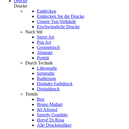
Drucke
Drucke
Entdecken
Entdecken Sie die Drucke
Unsere Top-Verkäufe
Erschwingliche Drucke
Nach Stil
Street Art
Pop Art
Geometrisch
Abstrakt
Porträt
Durch Technik
Lithografie
Serigrafie
Radierung
Digitaler Farbdruck
Digitaldruck
Trends
Ben
Bruno Mallart
Jef Aérosol
Speedy Graphito
Hervé Di Rosa
Alle Druckgrafiker