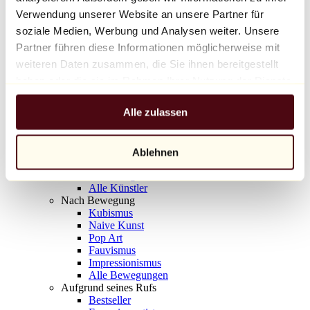
Balloon Dog (Orange)
Verwendung unserer Website an unsere Partner für
Jeff Koons
soziale Medien, Werbung und Analysen weiter. Unsere
Partner führen diese Informationen möglicherweise mit
10.000 €
weiteren Daten zusammen, die Sie ihnen bereitgestellt
Entdecken
haben oder die sie im Rahmen Ihrer Nutzung der Dienste
Künstler
gesammelt haben.
Künstler
Alle zulassen
Entdecken
Alle Maler
Alle Bildhauer
Alle Fotografen
Ablehnen
Alle Zeichner
Alle Designer
Alle Künstler
Nach Bewegung
Kubismus
Naive Kunst
Pop Art
Fauvismus
Impressionismus
Alle Bewegungen
Aufgrund seines Rufs
Bestseller