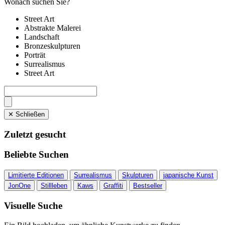
Wonach suchen Sie?
Street Art
Abstrakte Malerei
Landschaft
Bronzeskulpturen
Porträt
Surrealismus
Street Art
✕ Schließen
Zuletzt gesucht
Beliebte Suchen
Limitierte Editionen
Surrealismus
Skulpturen
japanische Kunst
JonOne
Stillleben
Kaws
Graffiti
Bestseller
Visuelle Suche