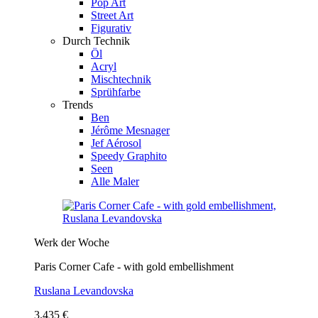
Pop Art
Street Art
Figurativ
Durch Technik
Öl
Acryl
Mischtechnik
Sprühfarbe
Trends
Ben
Jérôme Mesnager
Jef Aérosol
Speedy Graphito
Seen
Alle Maler
Werk der Woche
Paris Corner Cafe - with gold embellishment
Ruslana Levandovska
3.435 €