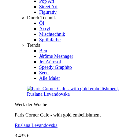
Pop Art
Street Art
Figurativ
Durch Technik
Öl
Acryl
Mischtechnik
Sprühfarbe
Trends
Ben
Jérôme Mesnager
Jef Aérosol
Speedy Graphito
Seen
Alle Maler
Werk der Woche
Paris Corner Cafe - with gold embellishment
Ruslana Levandovska
3.435 €