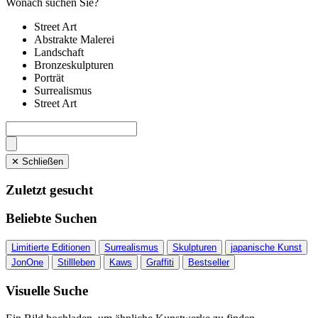
Wonach suchen Sie?
Street Art
Abstrakte Malerei
Landschaft
Bronzeskulpturen
Porträt
Surrealismus
Street Art
✕ Schließen
Zuletzt gesucht
Beliebte Suchen
Limitierte Editionen
Surrealismus
Skulpturen
japanische Kunst
JonOne
Stillleben
Kaws
Graffiti
Bestseller
Visuelle Suche