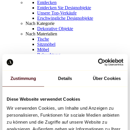
Entdecken
Entdecken Sie Designobjekte
Unsere Top-Verkäufe
Erschwingliche Designobjekte
Nach Kategorie
Dekorative Objekte
Nach Materialien
Tische
Sitzmöbel
Möbel
Beleuchtung
Kunstvolles Geschirr
Keramik
Trends
Richard Orlinski
Zustimmung
Details
Über Cookies
Keith Haring
Jeff Koons
Yayoi Kusama
Jean-Michel Basquiat
Diese Webseite verwendet Cookies
Alle Designer
Wir verwenden Cookies, um Inhalte und Anzeigen zu
personalisieren, Funktionen für soziale Medien anbieten
Werk der Woche
zu können und die Zugriffe auf unsere Website zu
analysieren. Außerdem geben wir Informationen zu Ihrer