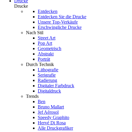
Drucke
Drucke
Entdecken
Entdecken Sie die Drucke
Unsere Top-Verkäufe
Erschwingliche Drucke
Nach Stil
Street Art
Pop Art
Geometrisch
Abstrakt
Porträt
Durch Technik
Lithografie
Serigrafie
Radierung
Digitaler Farbdruck
Digitaldruck
Trends
Ben
Bruno Mallart
Jef Aérosol
Speedy Graphito
Hervé Di Rosa
Alle Druckgrafiker