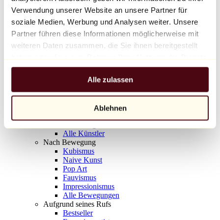
Balloon Dog (Orange)
Verwendung unserer Website an unsere Partner für
Jeff Koons
soziale Medien, Werbung und Analysen weiter. Unsere
Partner führen diese Informationen möglicherweise mit
10.000 €
weiteren Daten zusammen, die Sie ihnen bereitgestellt
Entdecken
haben oder die sie im Rahmen Ihrer Nutzung der Dienste
Künstler
gesammelt haben.
Künstler
Alle zulassen
Entdecken
Alle Maler
Alle Bildhauer
Alle Fotografen
Ablehnen
Alle Zeichner
Alle Designer
Alle Künstler
Nach Bewegung
Kubismus
Naive Kunst
Pop Art
Fauvismus
Impressionismus
Alle Bewegungen
Aufgrund seines Rufs
Bestseller