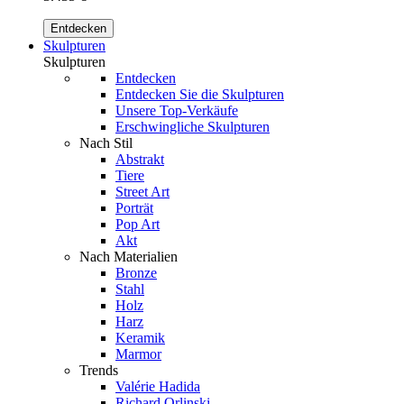
Entdecken
Skulpturen
Skulpturen
Entdecken
Entdecken Sie die Skulpturen
Unsere Top-Verkäufe
Erschwingliche Skulpturen
Nach Stil
Abstrakt
Tiere
Street Art
Porträt
Pop Art
Akt
Nach Materialien
Bronze
Stahl
Holz
Harz
Keramik
Marmor
Trends
Valérie Hadida
Richard Orlinski