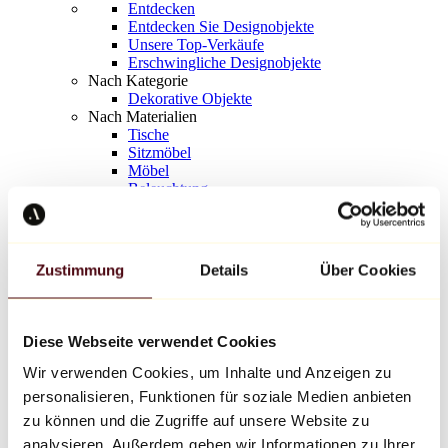
Entdecken
Entdecken Sie Designobjekte
Unsere Top-Verkäufe
Erschwingliche Designobjekte
Nach Kategorie
Dekorative Objekte
Nach Materialien
Tische
Sitzmöbel
Möbel
Beleuchtung
Kunstvolles Geschirr
Keramik
Trends
Richard Orlinski
Zustimmung
Details
Über Cookies
Keith Haring
Jeff Koons
Yayoi Kusama
Jean-Michel Basquiat
Diese Webseite verwendet Cookies
Alle Designer
Wir verwenden Cookies, um Inhalte und Anzeigen zu
personalisieren, Funktionen für soziale Medien anbieten
Werk der Woche
zu können und die Zugriffe auf unsere Website zu
analysieren. Außerdem geben wir Informationen zu Ihrer