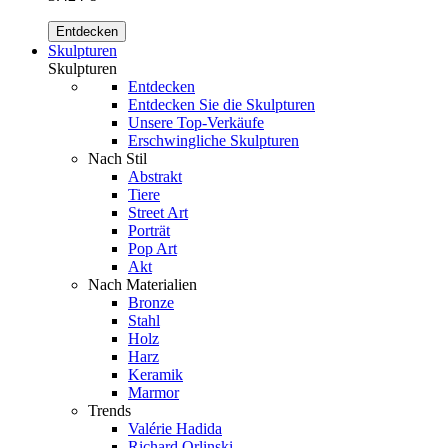
Entdecken
Skulpturen
Skulpturen
Entdecken
Entdecken Sie die Skulpturen
Unsere Top-Verkäufe
Erschwingliche Skulpturen
Nach Stil
Abstrakt
Tiere
Street Art
Porträt
Pop Art
Akt
Nach Materialien
Bronze
Stahl
Holz
Harz
Keramik
Marmor
Trends
Valérie Hadida
Richard Orlinski