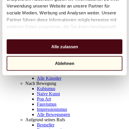
Balloon Dog (Orange)
Verwendung unserer Website an unsere Partner für
Jeff Koons
soziale Medien, Werbung und Analysen weiter. Unsere
Partner führen diese Informationen möglicherweise mit
10.000 €
weiteren Daten zusammen, die Sie ihnen bereitgestellt
Entdecken
haben oder die sie im Rahmen Ihrer Nutzung der Dienste
Künstler
gesammelt haben.
Künstler
Alle zulassen
Entdecken
Alle Maler
Alle Bildhauer
Alle Fotografen
Ablehnen
Alle Zeichner
Alle Designer
Alle Künstler
Nach Bewegung
Kubismus
Naive Kunst
Pop Art
Fauvismus
Impressionismus
Alle Bewegungen
Aufgrund seines Rufs
Bestseller