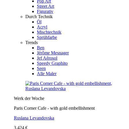
Pop Art
Street Art
Figurativ
Durch Technik
Öl
Acryl
Mischtechnik
Sprühfarbe
Trends
Ben
Jérôme Mesnager
Jef Aérosol
Speedy Graphito
Seen
Alle Maler
Werk der Woche
Paris Corner Cafe - with gold embellishment
Ruslana Levandovska
3.424 €