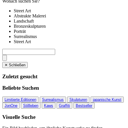
Wonach suchen Sie?
Street Art
Abstrakte Malerei
Landschaft
Bronzeskulpturen
Porträt
Surrealismus
Street Art
✕ Schließen
Zuletzt gesucht
Beliebte Suchen
Limitierte Editionen
Surrealismus
Skulpturen
japanische Kunst
JonOne
Stillleben
Kaws
Graffiti
Bestseller
Visuelle Suche