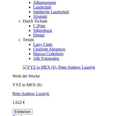
Alltagsszenen
Landschaft
Städtische Landschaft
Abstrakt
Durch Technik
C-Print
Silberdruck
Digital
Trends
Larry Clark
Charlotte Abramow
Marcus Cederberg
Alle Fotografen
Werk der Woche
YYZ to MEX (S)
Peter Andrew Lusztyk
1.622 €
Entdecken