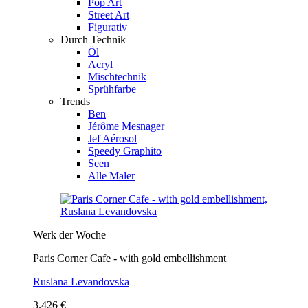
Pop Art
Street Art
Figurativ
Durch Technik
Öl
Acryl
Mischtechnik
Sprühfarbe
Trends
Ben
Jérôme Mesnager
Jef Aérosol
Speedy Graphito
Seen
Alle Maler
Werk der Woche
Paris Corner Cafe - with gold embellishment
Ruslana Levandovska
3.426 €