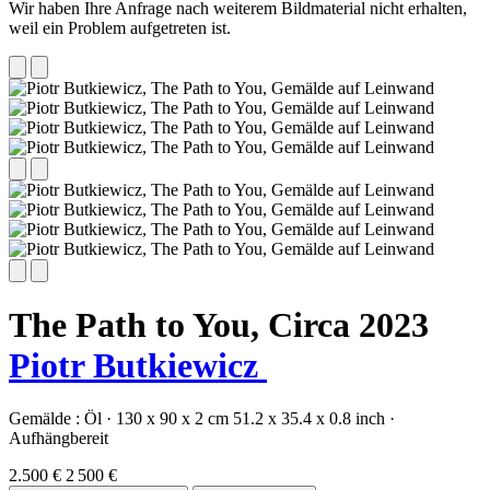
Wir haben Ihre Anfrage nach weiterem Bildmaterial nicht erhalten,
weil ein Problem aufgetreten ist.
The Path to You,
Circa 2023
Piotr Butkiewicz
Gemälde :
Öl
·
130 x 90 x 2 cm
51.2 x 35.4 x 0.8 inch
·
Aufhängbereit
2.500 €
2 500 €