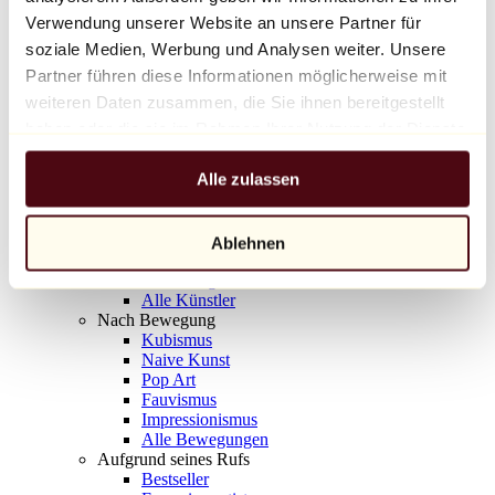
Balloon Dog (Orange)
Verwendung unserer Website an unsere Partner für
Jeff Koons
soziale Medien, Werbung und Analysen weiter. Unsere
Partner führen diese Informationen möglicherweise mit
10.000 €
weiteren Daten zusammen, die Sie ihnen bereitgestellt
Entdecken
haben oder die sie im Rahmen Ihrer Nutzung der Dienste
Künstler
gesammelt haben.
Künstler
Alle zulassen
Entdecken
Alle Maler
Alle Bildhauer
Alle Fotografen
Ablehnen
Alle Zeichner
Alle Designer
Alle Künstler
Nach Bewegung
Kubismus
Naive Kunst
Pop Art
Fauvismus
Impressionismus
Alle Bewegungen
Aufgrund seines Rufs
Bestseller