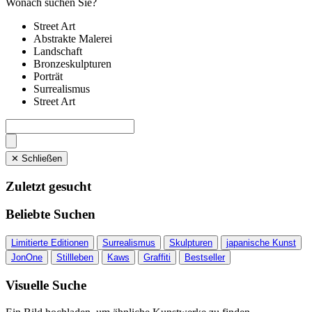
Wonach suchen Sie?
Street Art
Abstrakte Malerei
Landschaft
Bronzeskulpturen
Porträt
Surrealismus
Street Art
✕ Schließen
Zuletzt gesucht
Beliebte Suchen
Limitierte Editionen
Surrealismus
Skulpturen
japanische Kunst
JonOne
Stillleben
Kaws
Graffiti
Bestseller
Visuelle Suche