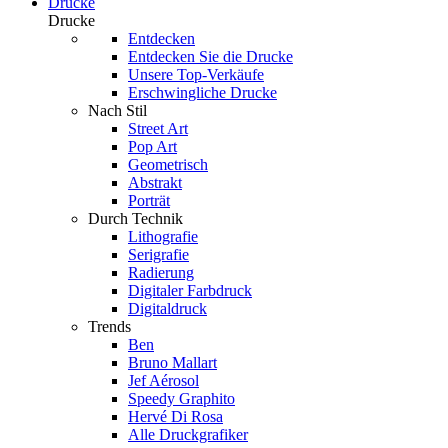
Drucke
Drucke
Entdecken
Entdecken Sie die Drucke
Unsere Top-Verkäufe
Erschwingliche Drucke
Nach Stil
Street Art
Pop Art
Geometrisch
Abstrakt
Porträt
Durch Technik
Lithografie
Serigrafie
Radierung
Digitaler Farbdruck
Digitaldruck
Trends
Ben
Bruno Mallart
Jef Aérosol
Speedy Graphito
Hervé Di Rosa
Alle Druckgrafiker