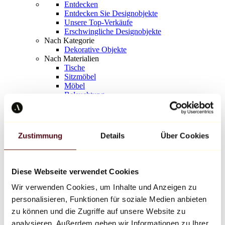
Entdecken
Entdecken Sie Designobjekte
Unsere Top-Verkäufe
Erschwingliche Designobjekte
Nach Kategorie
Dekorative Objekte
Nach Materialien
Tische
Sitzmöbel
Möbel
Beleuchtung
Kunstvolles Geschirr
Keramik
Trends
Richard Orlinski
Zustimmung
Details
Über Cookies
Keith Haring
Jeff Koons
Yayoi Kusama
Jean-Michel Basquiat
Diese Webseite verwendet Cookies
Alle Designer
Wir verwenden Cookies, um Inhalte und Anzeigen zu
personalisieren, Funktionen für soziale Medien anbieten
Werk der Woche
zu können und die Zugriffe auf unsere Website zu
analysieren. Außerdem geben wir Informationen zu Ihrer