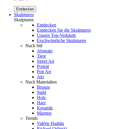
Entdecken
Skulpturen
Skulpturen
Entdecken
Entdecken Sie die Skulpturen
Unsere Top-Verkäufe
Erschwingliche Skulpturen
Nach Stil
Abstrakt
Tiere
Street Art
Porträt
Pop Art
Akt
Nach Materialien
Bronze
Stahl
Holz
Harz
Keramik
Marmor
Trends
Valérie Hadida
Richard Orlinski