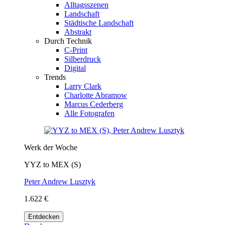
Alltagsszenen
Landschaft
Städtische Landschaft
Abstrakt
Durch Technik
C-Print
Silberdruck
Digital
Trends
Larry Clark
Charlotte Abramow
Marcus Cederberg
Alle Fotografen
Werk der Woche
YYZ to MEX (S)
Peter Andrew Lusztyk
1.622 €
Entdecken