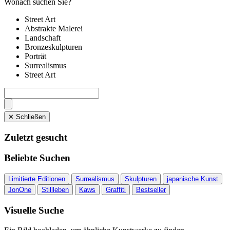
Wonach suchen Sie?
Street Art
Abstrakte Malerei
Landschaft
Bronzeskulpturen
Porträt
Surrealismus
Street Art
✕ Schließen
Zuletzt gesucht
Beliebte Suchen
Limitierte Editionen
Surrealismus
Skulpturen
japanische Kunst
JonOne
Stillleben
Kaws
Graffiti
Bestseller
Visuelle Suche