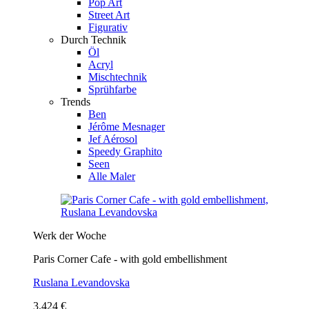
Pop Art
Street Art
Figurativ
Durch Technik
Öl
Acryl
Mischtechnik
Sprühfarbe
Trends
Ben
Jérôme Mesnager
Jef Aérosol
Speedy Graphito
Seen
Alle Maler
Werk der Woche
Paris Corner Cafe - with gold embellishment
Ruslana Levandovska
3.424 €