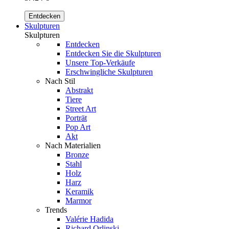
Entdecken
Skulpturen
Skulpturen
Entdecken
Entdecken Sie die Skulpturen
Unsere Top-Verkäufe
Erschwingliche Skulpturen
Nach Stil
Abstrakt
Tiere
Street Art
Porträt
Pop Art
Akt
Nach Materialien
Bronze
Stahl
Holz
Harz
Keramik
Marmor
Trends
Valérie Hadida
Richard Orlinski