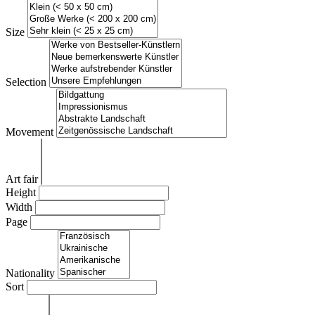
Size
Selection
Movement
Art fair
Height
Width
Page
Nationality
Sort