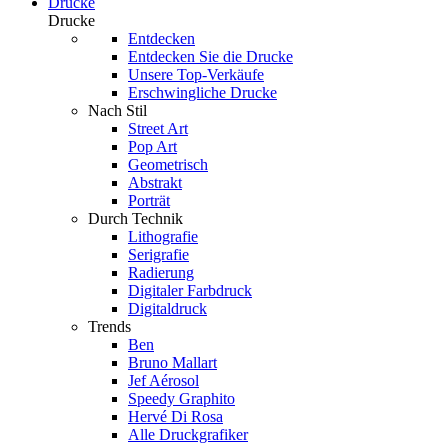
Drucke
Drucke
Entdecken
Entdecken Sie die Drucke
Unsere Top-Verkäufe
Erschwingliche Drucke
Nach Stil
Street Art
Pop Art
Geometrisch
Abstrakt
Porträt
Durch Technik
Lithografie
Serigrafie
Radierung
Digitaler Farbdruck
Digitaldruck
Trends
Ben
Bruno Mallart
Jef Aérosol
Speedy Graphito
Hervé Di Rosa
Alle Druckgrafiker