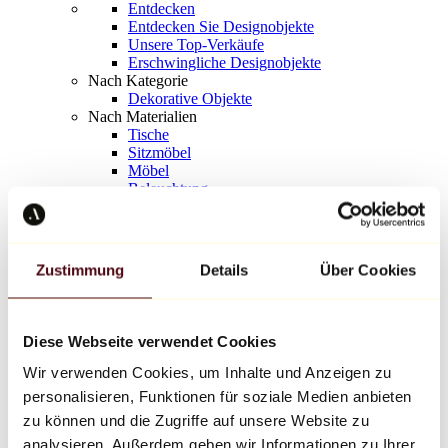
Entdecken
Entdecken Sie Designobjekte
Unsere Top-Verkäufe
Erschwingliche Designobjekte
Nach Kategorie
Dekorative Objekte
Nach Materialien
Tische
Sitzmöbel
Möbel
Beleuchtung
Kunstvolles Geschirr
Keramik
Trends
Richard Orlinski
Zustimmung
Details
Über Cookies
Keith Haring
Jeff Koons
Yayoi Kusama
Jean-Michel Basquiat
Diese Webseite verwendet Cookies
Alle Designer
Wir verwenden Cookies, um Inhalte und Anzeigen zu
personalisieren, Funktionen für soziale Medien anbieten
Werk der Woche
zu können und die Zugriffe auf unsere Website zu
analysieren. Außerdem geben wir Informationen zu Ihrer