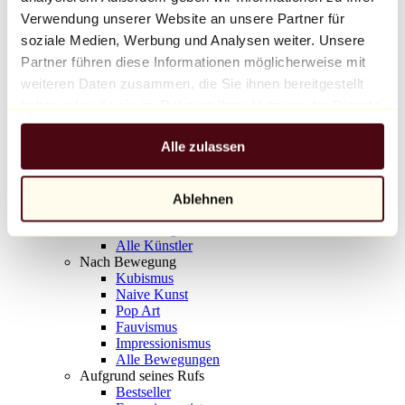
Balloon Dog (Orange)
Verwendung unserer Website an unsere Partner für
Jeff Koons
soziale Medien, Werbung und Analysen weiter. Unsere
Partner führen diese Informationen möglicherweise mit
10.000 €
weiteren Daten zusammen, die Sie ihnen bereitgestellt
Entdecken
haben oder die sie im Rahmen Ihrer Nutzung der Dienste
Künstler
gesammelt haben.
Künstler
Alle zulassen
Entdecken
Alle Maler
Alle Bildhauer
Alle Fotografen
Ablehnen
Alle Zeichner
Alle Designer
Alle Künstler
Nach Bewegung
Kubismus
Naive Kunst
Pop Art
Fauvismus
Impressionismus
Alle Bewegungen
Aufgrund seines Rufs
Bestseller