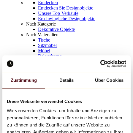
Entdecken
Entdecken Sie Designobjekte
Unsere Top-Verkäufe
Erschwingliche Designobjekte
Nach Kategorie
Dekorative Objekte
Nach Materialien
Tische
Sitzmöbel
Möbel
Beleuchtung
Kunstvolles Geschirr
Keramik
Trends
Richard Orlinski
Zustimmung
Details
Über Cookies
Keith Haring
Jeff Koons
Yayoi Kusama
Jean-Michel Basquiat
Diese Webseite verwendet Cookies
Alle Designer
Wir verwenden Cookies, um Inhalte und Anzeigen zu
personalisieren, Funktionen für soziale Medien anbieten
Werk der Woche
zu können und die Zugriffe auf unsere Website zu
analysieren. Außerdem geben wir Informationen zu Ihrer