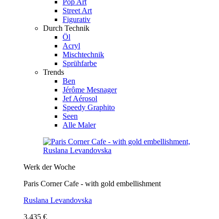
Pop Art
Street Art
Figurativ
Durch Technik
Öl
Acryl
Mischtechnik
Sprühfarbe
Trends
Ben
Jérôme Mesnager
Jef Aérosol
Speedy Graphito
Seen
Alle Maler
Werk der Woche
Paris Corner Cafe - with gold embellishment
Ruslana Levandovska
3.435 €