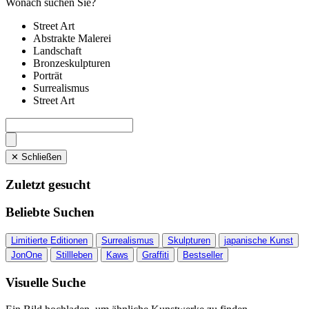
Wonach suchen Sie?
Street Art
Abstrakte Malerei
Landschaft
Bronzeskulpturen
Porträt
Surrealismus
Street Art
✕ Schließen
Zuletzt gesucht
Beliebte Suchen
Limitierte Editionen
Surrealismus
Skulpturen
japanische Kunst
JonOne
Stillleben
Kaws
Graffiti
Bestseller
Visuelle Suche