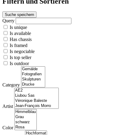
Filtern und Sortieren
Suche speichern
Query
Is unique
Is available
Has chassis
Is framed
Is negociable
Is top seller
Is outdoor
Category
Artist
Color