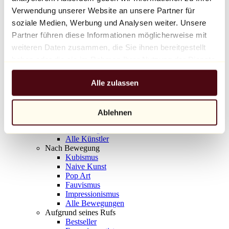
Balloon Dog (Orange)
Verwendung unserer Website an unsere Partner für
Jeff Koons
soziale Medien, Werbung und Analysen weiter. Unsere
Partner führen diese Informationen möglicherweise mit
10.000 €
weiteren Daten zusammen, die Sie ihnen bereitgestellt
Entdecken
haben oder die sie im Rahmen Ihrer Nutzung der Dienste
Künstler
gesammelt haben.
Künstler
Alle zulassen
Entdecken
Alle Maler
Alle Bildhauer
Alle Fotografen
Ablehnen
Alle Zeichner
Alle Designer
Alle Künstler
Nach Bewegung
Kubismus
Naive Kunst
Pop Art
Fauvismus
Impressionismus
Alle Bewegungen
Aufgrund seines Rufs
Bestseller