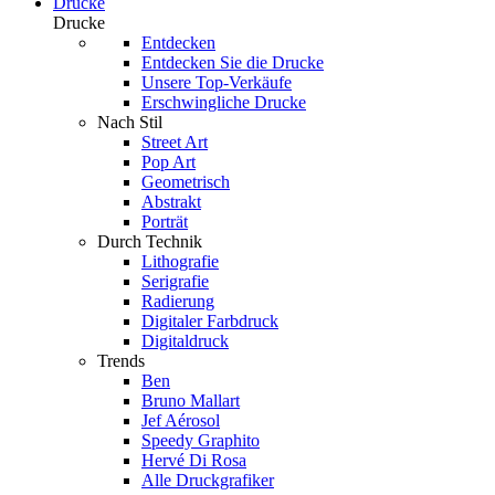
Drucke
Drucke
Entdecken
Entdecken Sie die Drucke
Unsere Top-Verkäufe
Erschwingliche Drucke
Nach Stil
Street Art
Pop Art
Geometrisch
Abstrakt
Porträt
Durch Technik
Lithografie
Serigrafie
Radierung
Digitaler Farbdruck
Digitaldruck
Trends
Ben
Bruno Mallart
Jef Aérosol
Speedy Graphito
Hervé Di Rosa
Alle Druckgrafiker