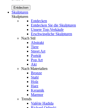
Entdecken
Skulpturen
Skulpturen
Entdecken
Entdecken Sie die Skulpturen
Unsere Top-Verkäufe
Erschwingliche Skulpturen
Nach Stil
Abstrakt
Tiere
Street Art
Porträt
Pop Art
Akt
Nach Materialien
Bronze
Stahl
Holz
Harz
Keramik
Marmor
Trends
Valérie Hadida
Richard Orlinski