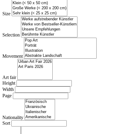
Size
Selection
Movement
Art fair
Height
Width
Page
Nationality
Sort