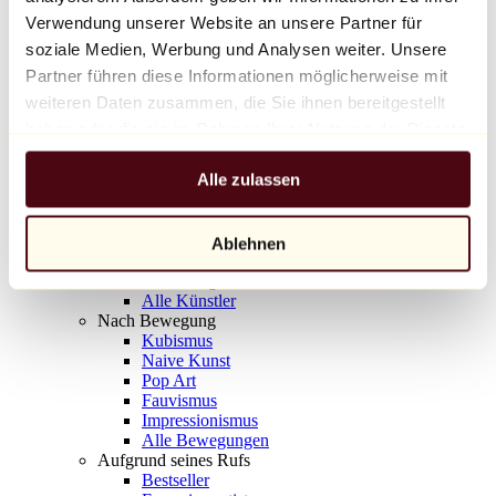
Balloon Dog (Orange)
Verwendung unserer Website an unsere Partner für
Jeff Koons
soziale Medien, Werbung und Analysen weiter. Unsere
Partner führen diese Informationen möglicherweise mit
10.000 €
weiteren Daten zusammen, die Sie ihnen bereitgestellt
Entdecken
haben oder die sie im Rahmen Ihrer Nutzung der Dienste
Künstler
gesammelt haben.
Künstler
Alle zulassen
Entdecken
Alle Maler
Alle Bildhauer
Alle Fotografen
Ablehnen
Alle Zeichner
Alle Designer
Alle Künstler
Nach Bewegung
Kubismus
Naive Kunst
Pop Art
Fauvismus
Impressionismus
Alle Bewegungen
Aufgrund seines Rufs
Bestseller