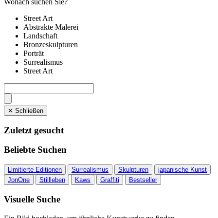
Wonach suchen Sie?
Street Art
Abstrakte Malerei
Landschaft
Bronzeskulpturen
Porträt
Surrealismus
Street Art
✕ Schließen
Zuletzt gesucht
Beliebte Suchen
Limitierte Editionen
Surrealismus
Skulpturen
japanische Kunst
JonOne
Stillleben
Kaws
Graffiti
Bestseller
Visuelle Suche