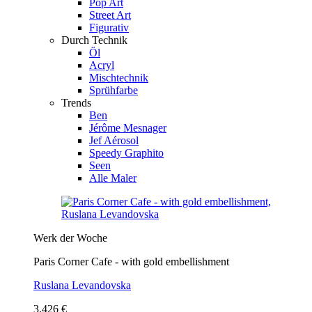
Pop Art
Street Art
Figurativ
Durch Technik
Öl
Acryl
Mischtechnik
Sprühfarbe
Trends
Ben
Jérôme Mesnager
Jef Aérosol
Speedy Graphito
Seen
Alle Maler
Werk der Woche
Paris Corner Cafe - with gold embellishment
Ruslana Levandovska
3.426 €