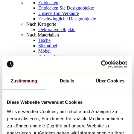
Entdecken
Entdecken Sie Designobjekte
Unsere Top-Verkäufe
Erschwingliche Designobjekte
Nach Kategorie
Dekorative Objekte
Nach Materialien
Tische
Sitzmöbel
Möbel
Beleuchtung
Kunstvolles Geschirr
Keramik
Trends
Richard Orlinski
Zustimmung
Details
Über Cookies
Keith Haring
Jeff Koons
Yayoi Kusama
Jean-Michel Basquiat
Diese Webseite verwendet Cookies
Alle Designer
Wir verwenden Cookies, um Inhalte und Anzeigen zu
personalisieren, Funktionen für soziale Medien anbieten
Werk der Woche
zu können und die Zugriffe auf unsere Website zu
analysieren. Außerdem geben wir Informationen zu Ihrer