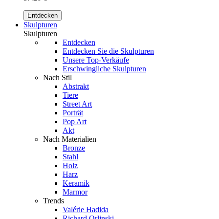
Entdecken
Skulpturen
Skulpturen
Entdecken
Entdecken Sie die Skulpturen
Unsere Top-Verkäufe
Erschwingliche Skulpturen
Nach Stil
Abstrakt
Tiere
Street Art
Porträt
Pop Art
Akt
Nach Materialien
Bronze
Stahl
Holz
Harz
Keramik
Marmor
Trends
Valérie Hadida
Richard Orlinski