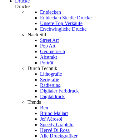
Drucke
Drucke
Entdecken
Entdecken Sie die Drucke
Unsere Top-Verkäufe
Erschwingliche Drucke
Nach Stil
Street Art
Pop Art
Geometrisch
Abstrakt
Porträt
Durch Technik
Lithografie
Serigrafie
Radierung
Digitaler Farbdruck
Digitaldruck
Trends
Ben
Bruno Mallart
Jef Aérosol
Speedy Graphito
Hervé Di Rosa
Alle Druckgrafiker