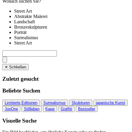
Wonach suchen Sie?
Street Art
Abstrakte Malerei
Landschaft
Bronzeskulpturen
Porträt
Surrealismus
Street Art
✕ Schließen
Zuletzt gesucht
Beliebte Suchen
Limitierte Editionen
Surrealismus
Skulpturen
japanische Kunst
JonOne
Stillleben
Kaws
Graffiti
Bestseller
Visuelle Suche