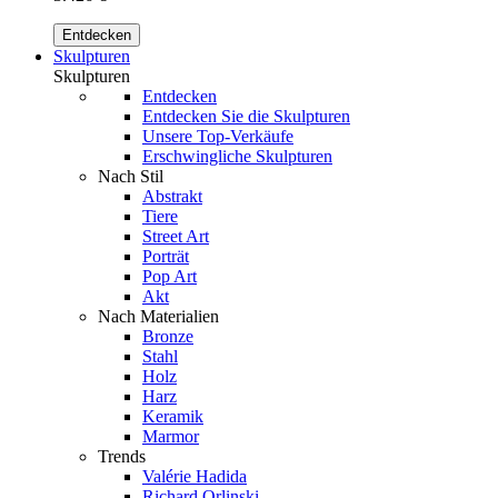
Entdecken
Skulpturen
Skulpturen
Entdecken
Entdecken Sie die Skulpturen
Unsere Top-Verkäufe
Erschwingliche Skulpturen
Nach Stil
Abstrakt
Tiere
Street Art
Porträt
Pop Art
Akt
Nach Materialien
Bronze
Stahl
Holz
Harz
Keramik
Marmor
Trends
Valérie Hadida
Richard Orlinski