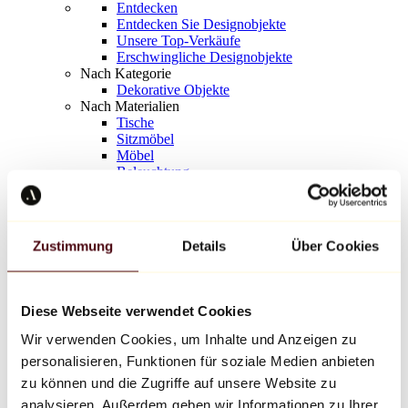
Entdecken
Entdecken Sie Designobjekte
Unsere Top-Verkäufe
Erschwingliche Designobjekte
Nach Kategorie
Dekorative Objekte
Nach Materialien
Tische
Sitzmöbel
Möbel
Beleuchtung
Kunstvolles Geschirr
Keramik
Trends
Richard Orlinski
Zustimmung
Details
Über Cookies
Keith Haring
Jeff Koons
Yayoi Kusama
Jean-Michel Basquiat
Diese Webseite verwendet Cookies
Alle Designer
Wir verwenden Cookies, um Inhalte und Anzeigen zu
personalisieren, Funktionen für soziale Medien anbieten
Werk der Woche
zu können und die Zugriffe auf unsere Website zu
analysieren. Außerdem geben wir Informationen zu Ihrer