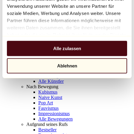
Balloon Dog (Orange)
Verwendung unserer Website an unsere Partner für
Jeff Koons
soziale Medien, Werbung und Analysen weiter. Unsere
Partner führen diese Informationen möglicherweise mit
10.000 €
weiteren Daten zusammen, die Sie ihnen bereitgestellt
Entdecken
haben oder die sie im Rahmen Ihrer Nutzung der Dienste
Künstler
gesammelt haben.
Künstler
Alle zulassen
Entdecken
Alle Maler
Alle Bildhauer
Alle Fotografen
Ablehnen
Alle Zeichner
Alle Designer
Alle Künstler
Nach Bewegung
Kubismus
Naive Kunst
Pop Art
Fauvismus
Impressionismus
Alle Bewegungen
Aufgrund seines Rufs
Bestseller