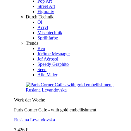
Pop Art
Street Art
Figurativ
Durch Technik
Öl
Acryl
Mischtechnik
Sprühfarbe
Trends
Ben
Jérôme Mesnager
Jef Aérosol
Speedy Graphito
Seen
Alle Maler
Werk der Woche
Paris Corner Cafe - with gold embellishment
Ruslana Levandovska
3.426 €