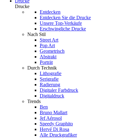
Drucke
Drucke
Entdecken
Entdecken Sie die Drucke
Unsere Top-Verkäufe
Erschwingliche Drucke
Nach Stil
Street Art
Pop Art
Geometrisch
Abstrakt
Porträt
Durch Technik
Lithografie
Serigrafie
Radierung
Digitaler Farbdruck
Digitaldruck
Trends
Ben
Bruno Mallart
Jef Aérosol
Speedy Graphito
Hervé Di Rosa
Alle Druckgrafiker