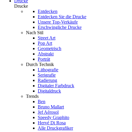
Drucke
Drucke
Entdecken
Entdecken Sie die Drucke
Unsere Top-Verkäufe
Erschwingliche Drucke
Nach Stil
Street Art
Pop Art
Geometrisch
Abstrakt
Porträt
Durch Technik
Lithografie
Serigrafie
Radierung
Digitaler Farbdruck
Digitaldruck
Trends
Ben
Bruno Mallart
Jef Aérosol
Speedy Graphito
Hervé Di Rosa
Alle Druckgrafiker