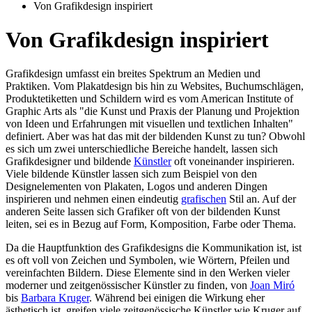
Von Grafikdesign inspiriert
Von Grafikdesign inspiriert
Grafikdesign umfasst ein breites Spektrum an Medien und
Praktiken. Vom Plakatdesign bis hin zu Websites, Buchumschlägen,
Produktetiketten und Schildern wird es vom American Institute of
Graphic Arts als "die Kunst und Praxis der Planung und Projektion
von Ideen und Erfahrungen mit visuellen und textlichen Inhalten"
definiert. Aber was hat das mit der bildenden Kunst zu tun? Obwohl
es sich um zwei unterschiedliche Bereiche handelt, lassen sich
Grafikdesigner und bildende
Künstler
oft voneinander inspirieren.
Viele bildende Künstler lassen sich zum Beispiel von den
Designelementen von Plakaten, Logos und anderen Dingen
inspirieren und nehmen einen eindeutig
grafischen
Stil an. Auf der
anderen Seite lassen sich Grafiker oft von der bildenden Kunst
leiten, sei es in Bezug auf Form, Komposition, Farbe oder Thema.
Da die Hauptfunktion des Grafikdesigns die Kommunikation ist, ist
es oft voll von Zeichen und Symbolen, wie Wörtern, Pfeilen und
vereinfachten Bildern. Diese Elemente sind in den Werken vieler
moderner und zeitgenössischer Künstler zu finden, von
Joan Miró
bis
Barbara Kruger
. Während bei einigen die Wirkung eher
ästhetisch ist, greifen viele zeitgenössische Künstler wie Kruger auf