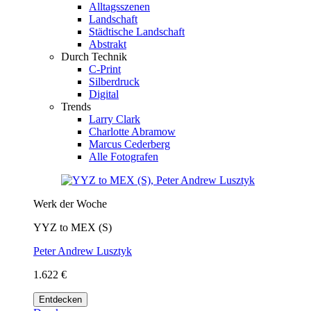
Alltagsszenen
Landschaft
Städtische Landschaft
Abstrakt
Durch Technik
C-Print
Silberdruck
Digital
Trends
Larry Clark
Charlotte Abramow
Marcus Cederberg
Alle Fotografen
Werk der Woche
YYZ to MEX (S)
Peter Andrew Lusztyk
1.622 €
Entdecken