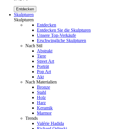
Entdecken
Skulpturen
Skulpturen
Entdecken
Entdecken Sie die Skulpturen
Unsere Top-Verkäufe
Erschwingliche Skulpturen
Nach Stil
Abstrakt
Tiere
Street Art
Porträt
Pop Art
Akt
Nach Materialien
Bronze
Stahl
Holz
Harz
Keramik
Marmor
Trends
Valérie Hadida
Richard Orlinski