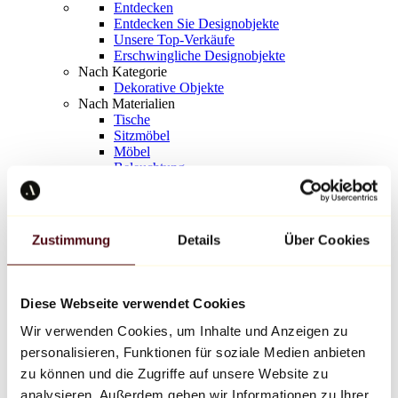
Entdecken
Entdecken Sie Designobjekte
Unsere Top-Verkäufe
Erschwingliche Designobjekte
Nach Kategorie
Dekorative Objekte
Nach Materialien
Tische
Sitzmöbel
Möbel
Beleuchtung
Kunstvolles Geschirr
Keramik
Trends
Richard Orlinski
Zustimmung
Details
Über Cookies
Keith Haring
Jeff Koons
Yayoi Kusama
Jean-Michel Basquiat
Diese Webseite verwendet Cookies
Alle Designer
Wir verwenden Cookies, um Inhalte und Anzeigen zu
personalisieren, Funktionen für soziale Medien anbieten
Werk der Woche
zu können und die Zugriffe auf unsere Website zu
analysieren. Außerdem geben wir Informationen zu Ihrer