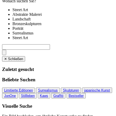
Wonach suchen Sie?
Street Art
Abstrakte Malerei
Landschaft
Bronzeskulpturen
Porträt
Surrealismus
Street Art
✕ Schließen
Zuletzt gesucht
Beliebte Suchen
Limitierte Editionen
Surrealismus
Skulpturen
japanische Kunst
JonOne
Stillleben
Kaws
Graffiti
Bestseller
Visuelle Suche