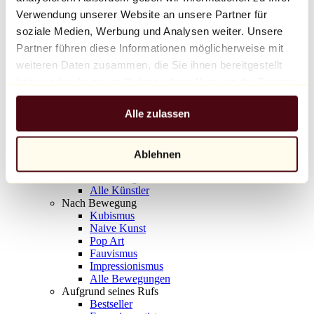
Balloon Dog (Orange)
Verwendung unserer Website an unsere Partner für
Jeff Koons
soziale Medien, Werbung und Analysen weiter. Unsere
Partner führen diese Informationen möglicherweise mit
10.000 €
weiteren Daten zusammen, die Sie ihnen bereitgestellt
Entdecken
haben oder die sie im Rahmen Ihrer Nutzung der Dienste
Künstler
gesammelt haben.
Künstler
Alle zulassen
Entdecken
Alle Maler
Alle Bildhauer
Alle Fotografen
Ablehnen
Alle Zeichner
Alle Designer
Alle Künstler
Nach Bewegung
Kubismus
Naive Kunst
Pop Art
Fauvismus
Impressionismus
Alle Bewegungen
Aufgrund seines Rufs
Bestseller