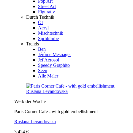
Pop Art
Street Art
Figurativ
Durch Technik
Öl
Acryl
Mischtechnik
Sprühfarbe
Trends
Ben
Jérôme Mesnager
Jef Aérosol
Speedy Graphito
Seen
Alle Maler
Werk der Woche
Paris Corner Cafe - with gold embellishment
Ruslana Levandovska
3.424 €