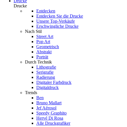
Drucke
Drucke
Entdecken
Entdecken Sie die Drucke
Unsere Top-Verkäufe
Erschwingliche Drucke
Nach Stil
Street Art
Pop Art
Geometrisch
Abstrakt
Porträt
Durch Technik
Lithografie
Serigrafie
Radierung
Digitaler Farbdruck
Digitaldruck
Trends
Ben
Bruno Mallart
Jef Aérosol
Speedy Graphito
Hervé Di Rosa
Alle Druckgrafiker