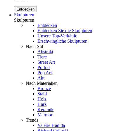
Entdecken
Skulpturen
Skulpturen
Entdecken
Entdecken Sie die Skulpturen
Unsere Top-Verkäufe
Erschwingliche Skulpturen
Nach Stil
Abstrakt
Tiere
Street Art
Porträt
Pop Art
Akt
Nach Materialien
Bronze
Stahl
Holz
Harz
Keramik
Marmor
Trends
Valérie Hadida
Richard Orlinski