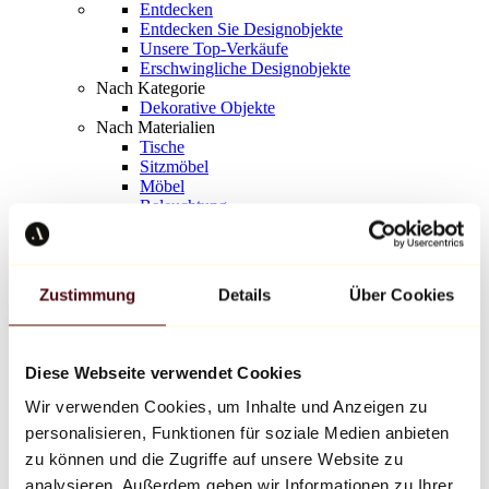
Entdecken
Entdecken Sie Designobjekte
Unsere Top-Verkäufe
Erschwingliche Designobjekte
Nach Kategorie
Dekorative Objekte
Nach Materialien
Tische
Sitzmöbel
Möbel
Beleuchtung
Kunstvolles Geschirr
Keramik
Trends
Richard Orlinski
Zustimmung
Details
Über Cookies
Keith Haring
Jeff Koons
Yayoi Kusama
Jean-Michel Basquiat
Diese Webseite verwendet Cookies
Alle Designer
Wir verwenden Cookies, um Inhalte und Anzeigen zu
personalisieren, Funktionen für soziale Medien anbieten
Werk der Woche
zu können und die Zugriffe auf unsere Website zu
analysieren. Außerdem geben wir Informationen zu Ihrer