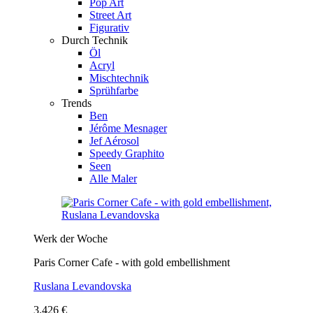
Pop Art
Street Art
Figurativ
Durch Technik
Öl
Acryl
Mischtechnik
Sprühfarbe
Trends
Ben
Jérôme Mesnager
Jef Aérosol
Speedy Graphito
Seen
Alle Maler
Werk der Woche
Paris Corner Cafe - with gold embellishment
Ruslana Levandovska
3.426 €