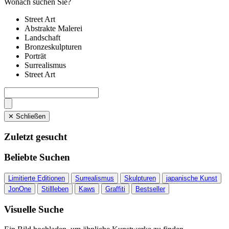
Wonach suchen Sie?
Street Art
Abstrakte Malerei
Landschaft
Bronzeskulpturen
Porträt
Surrealismus
Street Art
✕ Schließen
Zuletzt gesucht
Beliebte Suchen
Limitierte Editionen
Surrealismus
Skulpturen
japanische Kunst
JonOne
Stillleben
Kaws
Graffiti
Bestseller
Visuelle Suche