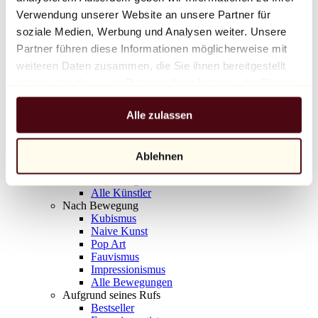
Balloon Dog (Orange)
Verwendung unserer Website an unsere Partner für
Jeff Koons
soziale Medien, Werbung und Analysen weiter. Unsere
Partner führen diese Informationen möglicherweise mit
10.000 €
weiteren Daten zusammen, die Sie ihnen bereitgestellt
Entdecken
haben oder die sie im Rahmen Ihrer Nutzung der Dienste
Künstler
gesammelt haben.
Künstler
Alle zulassen
Entdecken
Alle Maler
Alle Bildhauer
Alle Fotografen
Ablehnen
Alle Zeichner
Alle Designer
Alle Künstler
Nach Bewegung
Kubismus
Naive Kunst
Pop Art
Fauvismus
Impressionismus
Alle Bewegungen
Aufgrund seines Rufs
Bestseller